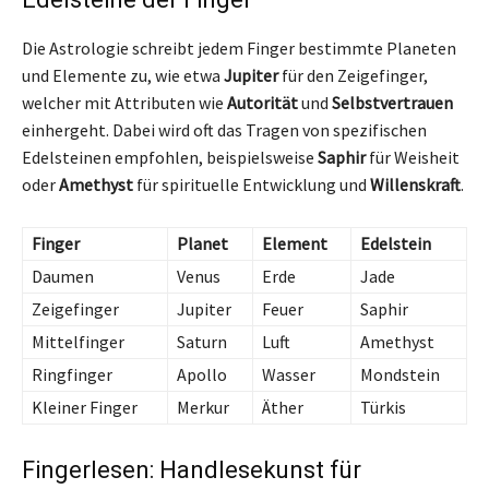
Die Astrologie schreibt jedem Finger bestimmte Planeten
und Elemente zu, wie etwa
Jupiter
für den Zeigefinger,
welcher mit Attributen wie
Autorität
und
Selbstvertrauen
einhergeht. Dabei wird oft das Tragen von spezifischen
Edelsteinen empfohlen, beispielsweise
Saphir
für Weisheit
oder
Amethyst
für spirituelle Entwicklung und
Willenskraft
.
Finger
Planet
Element
Edelstein
Daumen
Venus
Erde
Jade
Zeigefinger
Jupiter
Feuer
Saphir
Mittelfinger
Saturn
Luft
Amethyst
Ringfinger
Apollo
Wasser
Mondstein
Kleiner Finger
Merkur
Äther
Türkis
Fingerlesen: Handlesekunst für