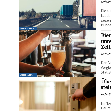
redakti
Die au
Lastkr
gegen
Bunde
WIRTSCHAFT
Bier
unte
Zeit
redakti
Der Bi
Vergle
Statis
WIRTSCHAFT
Übe
stei
redakti
Im No
Deutsc