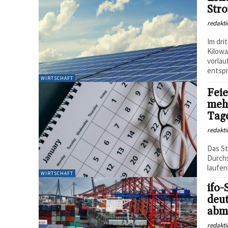
Str
redakti
Im dri
Kilowa
vorläu
entspri
WIRTSCHAFT
Fei
mehr
Tag
redakti
Das St
Durchs
laufen
WIRTSCHAFT
ifo
deut
abm
redakti