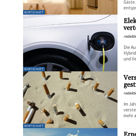
Gäste.
entspr
WIRTSCHAFT
Elek
ver
redakti
Die Au
Hybrid
und Ve
WIRTSCHAFT
Vers
gest
redakti
Im Jah
verste
mehr a
WIRTSCHAFT
Erne