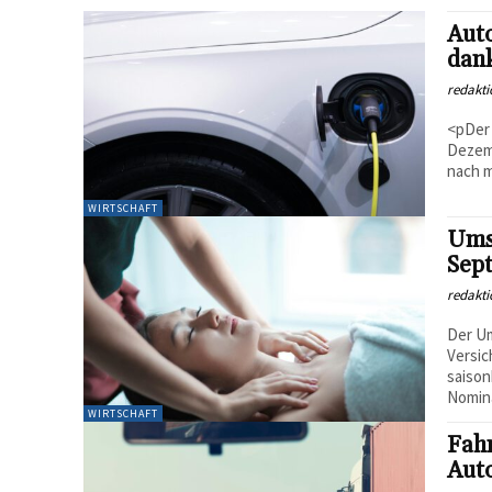
Auto
dan
redakti
<pDer 
Dezemb
nach m
WIRTSCHAFT
Umsa
Sept
redakti
Der Um
Versic
saison
Nominal
WIRTSCHAFT
Fahr
Aut