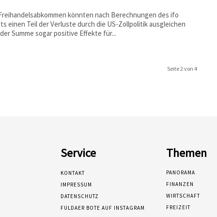
Freihandelsabkommen könnten nach Berechnungen des ifo
uts einen Teil der Verluste durch die US-Zollpolitik ausgleichen
 der Summe sogar positive Effekte für...
Seite 2 von 4
Service
Themen
PANORAMA
KONTAKT
FINANZEN
IMPRESSUM
WIRTSCHAFT
DATENSCHUTZ
FREIZEIT
FULDAER BOTE AUF INSTAGRAM