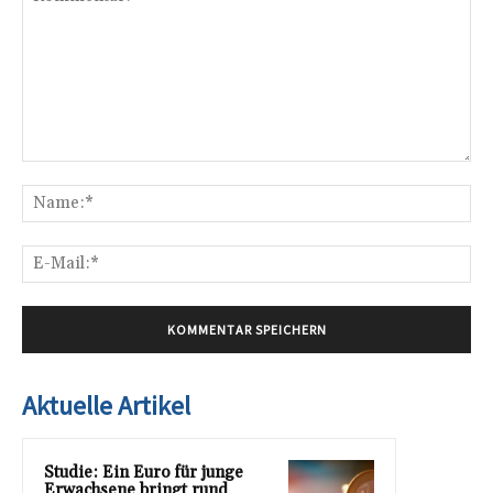
Kommentar:
Na
E-
Mai
Aktuelle Artikel
Studie: Ein Euro für junge
Erwachsene bringt rund