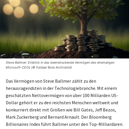
Steve Ballmer: Einblick in das beeindruckende Vermögen des ehemaligen
Microsoft-CEOs (© Fuldaer Bote Archivbild)
Das Vermögen von Steve Ballmer zählt zu den
herausragendsten in der Technologiebranche. Mit einem
geschätzten Nettovermögen von über 100 Milliarden US-
Dollar gehört er zu den reichsten Menschen weltweit und
konkurriert direkt mit Größen wie Bill Gates, Jeff Bezos,
Mark Zuckerberg und Bernard Arnault. Der Bloomberg
Billionaires Index führt Ballmer unter den Top-Milliardären.