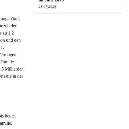
im Jahr 2025
29.07.2026
 angehäuft,
ezeit der
s zu 1,2
tion und den
21.
-Vermögen
 Familie
1,5 Milliarden
nastie in der
is heute.
milie,