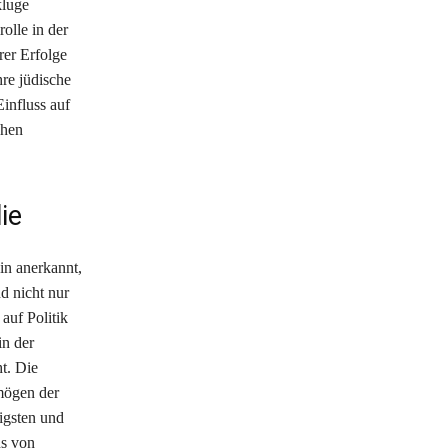
kluge
olle in der
rer Erfolge
hre jüdische
influss auf
chen
ie
in anerkannt,
nd nicht nur
auf Politik
in der
t. Die
mögen der
igsten und
ns von