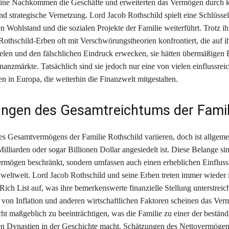
ine Nachkommen die Geschäfte und erweiterten das Vermögen durch 
nd strategische Vernetzung. Lord Jacob Rothschild spielt eine Schlüsselr
en Wohlstand und die sozialen Projekte der Familie weiterführt. Trotz ih
Rothschild-Erben oft mit Verschwörungstheorien konfrontiert, die auf i
elen und den fälschlichen Eindruck erwecken, sie hätten übermäßigen E
nanzmärkte. Tatsächlich sind sie jedoch nur eine von vielen einflussrei
n in Europa, die weiterhin die Finanzwelt mitgestalten.
ngen des Gesamtreichtums der Famil
s Gesamtvermögens der Familie Rothschild variieren, doch ist allgeme
Milliarden oder sogar Billionen Dollar angesiedelt ist. Diese Belange si
vermögen beschränkt, sondern umfassen auch einen erheblichen Einfluss 
 weltweit. Lord Jacob Rothschild und seine Erben treten immer wieder 
ich List auf, was ihre bemerkenswerte finanzielle Stellung unterstreich
on Inflation und anderen wirtschaftlichen Faktoren scheinen das Ver
cht maßgeblich zu beeinträchtigen, was die Familie zu einer der beständ
ten Dynastien in der Geschichte macht. Schätzungen des Nettovermöge