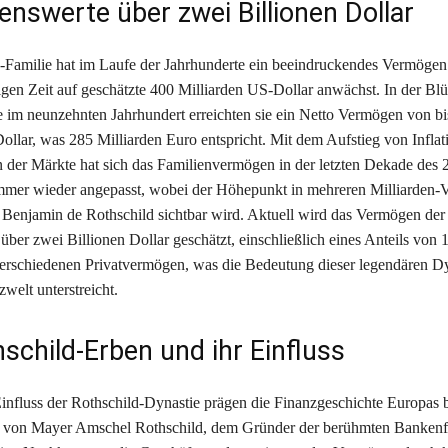
nswerte über zwei Billionen Dollar
-Familie hat im Laufe der Jahrhunderte ein beeindruckendes Vermögen
igen Zeit auf geschätzte 400 Milliarden US-Dollar anwächst. In der Blüt
 im neunzehnten Jahrhundert erreichten sie ein Netto Vermögen von bi
ollar, was 285 Milliarden Euro entspricht. Mit dem Aufstieg von Infla
er Märkte hat sich das Familienvermögen in der letzten Dekade des 
immer wieder angepasst, wobei der Höhepunkt in mehreren Milliarden
Benjamin de Rothschild sichtbar wird. Aktuell wird das Vermögen der
über zwei Billionen Dollar geschätzt, einschließlich eines Anteils von 
erschiedenen Privatvermögen, was die Bedeutung dieser legendären Dy
welt unterstreicht.
schild-Erben und ihr Einfluss
influss der Rothschild-Dynastie prägen die Finanzgeschichte Europas b
von Mayer Amschel Rothschild, dem Gründer der berühmten Bankenfa