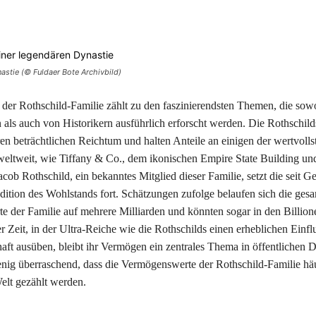
Teilen
astie (© Fuldaer Bote Archivbild)
er Rothschild-Familie zählt zu den faszinierendsten Themen, die sow
 als auch von Historikern ausführlich erforscht werden. Die Rothschild
ren beträchtlichen Reichtum und halten Anteile an einigen der wertvolls
ltweit, wie Tiffany & Co., dem ikonischen Empire State Building un
ob Rothschild, ein bekanntes Mitglied dieser Familie, setzt die seit G
dition des Wohlstands fort. Schätzungen zufolge belaufen sich die ges
 der Familie auf mehrere Milliarden und könnten sogar in den Billion
er Zeit, in der Ultra-Reiche wie die Rothschilds einen erheblichen Einflu
haft ausüben, bleibt ihr Vermögen ein zentrales Thema in öffentlichen D
enig überraschend, dass die Vermögenswerte der Rothschild-Familie hä
elt gezählt werden.