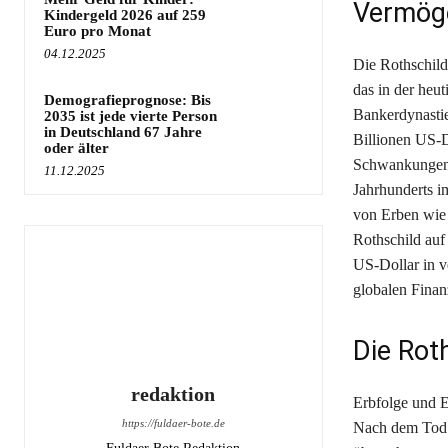
Vermöge
Kindergeld 2026 auf 259
Euro pro Monat
04.12.2025
Die Rothschild
das in der heut
Demografieprognose: Bis
Bankerdynastie
2035 ist jede vierte Person
in Deutschland 67 Jahre
Billionen US-D
oder älter
Schwankungen d
11.12.2025
Jahrhunderts 
von Erben wie 
Rothschild auf 
US-Dollar in v
globalen Finanz
Die Roth
redaktion
Erbfolge und E
https://fuldaer-bote.de
Nach dem Tod 