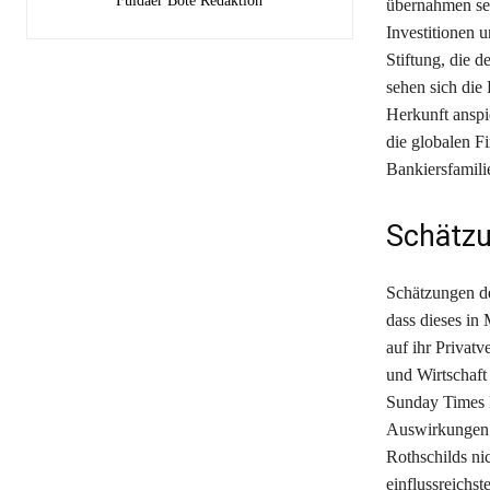
Fuldaer Bote Redaktion
übernahmen se
Investitionen u
Stiftung, die d
sehen sich die 
Herkunft anspi
die globalen Fi
Bankiersfamilie
Schätzu
Schätzungen de
dass dieses in 
auf ihr Privat
und Wirtschaft
Sunday Times R
Auswirkungen v
Rothschilds ni
einflussreichs