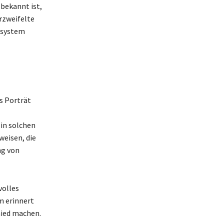
bekannt ist,
erzweifelte
izsystem
s Porträt
 in solchen
weisen, die
ng von
volles
m erinnert
hied machen.