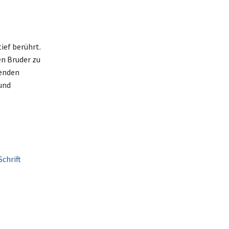
ief berührt.
en Bruder zu
ßenden
 und
chrift