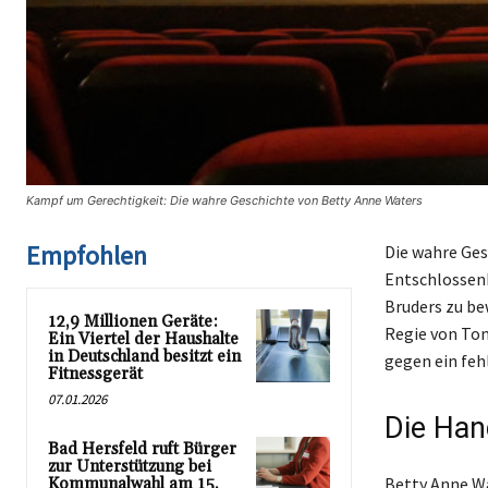
Kampf um Gerechtigkeit: Die wahre Geschichte von Betty Anne Waters
Empfohlen
Die wahre Ges
Entschlossenhe
Bruders zu be
12,9 Millionen Geräte:
Regie von Ton
Ein Viertel der Haushalte
in Deutschland besitzt ein
gegen ein feh
Fitnessgerät
07.01.2026
Die Han
Bad Hersfeld ruft Bürger
zur Unterstützung bei
Betty Anne Wat
Kommunalwahl am 15.