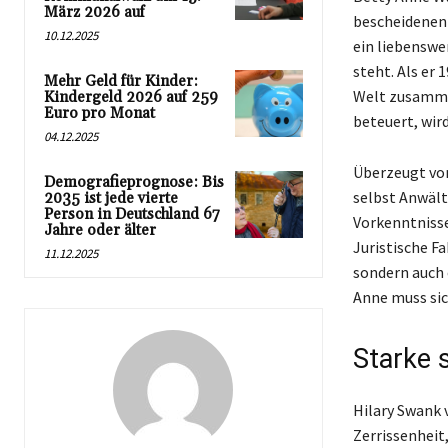
März 2026 auf
bescheidenen 
10.12.2025
ein liebenswer
steht. Als er 
Mehr Geld für Kinder:
Welt zusammen
Kindergeld 2026 auf 259
Euro pro Monat
beteuert, wird
04.12.2025
Überzeugt von
Demografieprognose: Bis
selbst Anwält
2035 ist jede vierte
Person in Deutschland 67
Vorkenntnisse
Jahre oder älter
Juristische F
11.12.2025
sondern auch 
Anne muss sic
Starke 
Hilary Swank 
Zerrissenheit