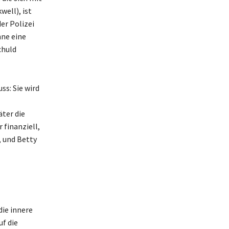
ell), ist
er Polizei
nne eine
chuld
s: Sie wird
äter die
 finanziell,
, und Betty
die innere
uf die