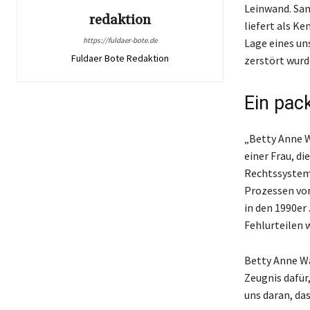
Leinwand. Sam
redaktion
liefert als Ke
https://fuldaer-bote.de
Lage eines un
Fuldaer Bote Redaktion
zerstört wurd
Ein pac
„Betty Anne W
einer Frau, d
Rechtssystem 
Prozessen vor
in den 1990er
Fehlurteilen 
Betty Anne Wat
Zeugnis dafür
uns daran, da