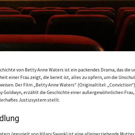
chichte von Betty Anne Waters ist ein packendes Drama, das die u
it einer Frau zeigt, die bereit ist, alles zu opfern, um die Unschul
weisen. Der Film „Betty Anne Waters“ (Originaltitel: „Conviction“)
y Goldwyn, erzählt die Geschichte einer außergewöhnlichen Frau, 
lerhaftes Justizsystem stellt.
dlung
ers (gespielt von Hilary Swank) ist eine alleinerziehende Mutter,