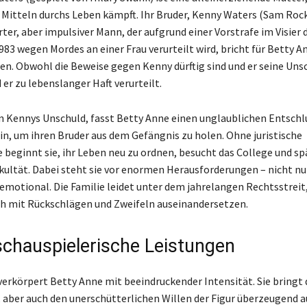
Mitteln durchs Leben kämpft. Ihr Bruder, Kenny Waters (Sam Rockw
ter, aber impulsiver Mann, der aufgrund einer Vorstrafe im Visier d
1983 wegen Mordes an einer Frau verurteilt wird, bricht für Betty A
. Obwohl die Beweise gegen Kenny dürftig sind und er seine Uns
 er zu lebenslanger Haft verurteilt.
 Kennys Unschuld, fasst Betty Anne einen unglaublichen Entschlus
in, um ihren Bruder aus dem Gefängnis zu holen. Ohne juristische
 beginnt sie, ihr Leben neu zu ordnen, besucht das College und sp
akultät. Dabei steht sie vor enormen Herausforderungen – nicht nur
emotional. Die Familie leidet unter dem jahrelangen Rechtsstreit
h mit Rückschlägen und Zweifeln auseinandersetzen.
schauspielerische Leistungen
verkörpert Betty Anne mit beeindruckender Intensität. Sie bringt 
, aber auch den unerschütterlichen Willen der Figur überzeugend a