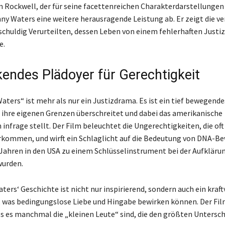
 Rockwell, der für seine facettenreichen Charakterdarstellungen 
nny Waters eine weitere herausragende Leistung ab. Er zeigt die v
schuldig Verurteilten, dessen Leben von einem fehlerhaften Just
e.
kendes Plädoyer für Gerechtigkeit
aters“ ist mehr als nur ein Justizdrama. Es ist ein tief bewegende
ie ihre eigenen Grenzen überschreitet und dabei das amerikanische
infrage stellt. Der Film beleuchtet die Ungerechtigkeiten, die oft
kommen, und wirft ein Schlaglicht auf die Bedeutung von DNA-Be
 Jahren in den USA zu einem Schlüsselinstrument bei der Aufkläru
wurden.
ers‘ Geschichte ist nicht nur inspirierend, sondern auch ein kraft
, was bedingungslose Liebe und Hingabe bewirken können. Der Fil
ss es manchmal die „kleinen Leute“ sind, die den größten Untersc