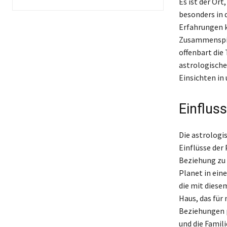
Es ist der Or
besonders in 
Erfahrungen k
Zusammenspie
offenbart die
astrologische
Einsichten in
Einflus
Die astrologi
Einflüsse der
Beziehung zu 
Planet in ein
die mit diese
Haus, das für
Beziehungen p
und die Famil