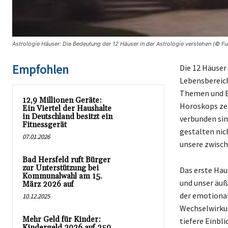
Astrologie Häuser: Die Bedeutung der 12 Häuser in der Astrologie verstehen (© Fu
Empfohlen
Die 12 Häuser
Lebensbereich
Themen und Ei
12,9 Millionen Geräte:
Horoskops zei
Ein Viertel der Haushalte
in Deutschland besitzt ein
verbunden sin
Fitnessgerät
gestalten nic
07.01.2026
unsere zwisc
Bad Hersfeld ruft Bürger
zur Unterstützung bei
Das erste Hau
Kommunalwahl am 15.
und unser äuß
März 2026 auf
der emotional
10.12.2025
Wechselwirku
Mehr Geld für Kinder:
tiefere Einbl
Kindergeld 2026 auf 259