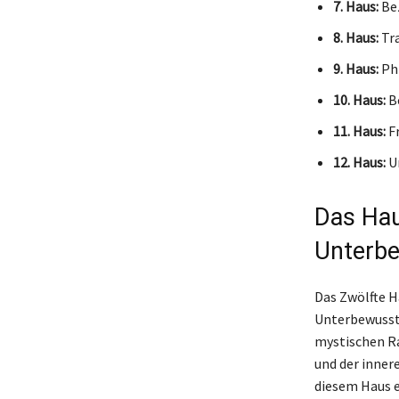
7. Haus:
Bez
8. Haus:
Tra
9. Haus:
Phi
10. Haus:
Be
11. Haus:
Fr
12. Haus:
Un
Das Hau
Unterb
Das Zwölfte H
Unterbewussts
mystischen Ra
und der inner
diesem Haus e