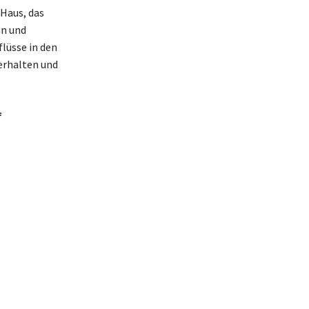
 Haus, das
en und
lüsse in den
Verhalten und
f