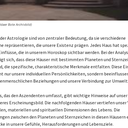
ldaer Bote Archivbild)
 der Astrologie sind von zentraler Bedeutung, da sie verschiedene
e repräsentieren, die unsere Existenz prägen. Jedes Haus hat spez
nflüsse, die in unserem Horoskop sichtbar werden. Bei der Analys
gt sich, dass diese Häuser mit bestimmten Planeten und Sternze
d, die spezifische, charakteristische Merkmale entfalten. Diese Ei
ht nur unsere individuellen Persönlichkeiten, sondern beeinflusse
henmenschlichen Beziehungen und unsere Verbindung zur Umwelt
s, das den Aszendenten umfasst, gibt wichtige Hinweise auf unser
eres Erscheinungsbild. Die nachfolgenden Häuser vertiefen unser
en, materiellen und spirituellen Dimensionen des Lebens. Die
ngen zwischen den Planeten und Sternzeichen in diesen Häusern
icke in unsere Gefühle, Herausforderungen und Lebensziele.