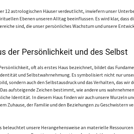
er 12 astrologischen Häuser verdeutlicht, inwiefern unser Unter
rituellen Ebenen unseren Alltag beeinflussen. Es wird klar, dass d
reiche sind, die unser persönliches Wachstum und unsere Entwic
s der Persönlichkeit und des Selbst
Persönlichkeit, oft als erstes Haus bezeichnet, bildet das Fundam
 Identität und Selbstwahrnehmung. Es symbolisiert nicht nur unse
ild, sondern auch den Selbstausdruck und das Verhalten, das wir d
 Das aufsteigende Zeichen bestimmt, wie andere uns wahrnehmen
liche Identität. In diesem Haus finden wir auch unsere Wurzeln un
em Zuhause, der Familie und den Beziehungen zu Geschwistern v
s beleuchtet unsere Herangehensweise an materielle Ressourcen 