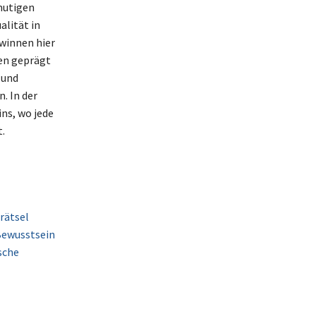
mutigen
alität in
winnen hier
nen geprägt
 und
. In der
ins, wo jede
.
rätsel
Bewusstsein
sche