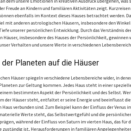
t, an dem unsere Emotionen in kreativen Ausdruck übergehen, was s
der Freude an Kindern und familiären Aktivitäten zeigt. Kurzreisen
önnen ebenfalls im Kontext dieses Hauses betrachtet werden. D
l mit anderen astrologischen Häusern, insbesondere den Winkel
 Tiefe unserer persönlichen Entwicklung. Durch das Verständnis de
n Häuser, insbesondere des Hauses der Persönlichkeit, gewinnen w
 unser Verhalten und unsere Werte in verschiedenen Lebensbereich
s der Planeten auf die Häuser
schen Häuser spiegeln verschiedene Lebensbereiche wider, in dene
 Planeten zur Geltung kommen. Jedes Haus steht in einer speziell
einem bestimmten Aspekt der Persönlichkeit und des Selbst. Wen
em der Häuser steht, entfaltet er seine Energie und beeinflusst d
m Haus verbunden sind. Zum Beispiel kann der Einfluss der Venus i
 materielle Werte steht, das Selbstwertgefühl und die persönliche
rägen, während der Einfluss von Saturn im vierten Haus, das für 
ie zuständig ist, Herausforderungen in familiären Angelegenheite