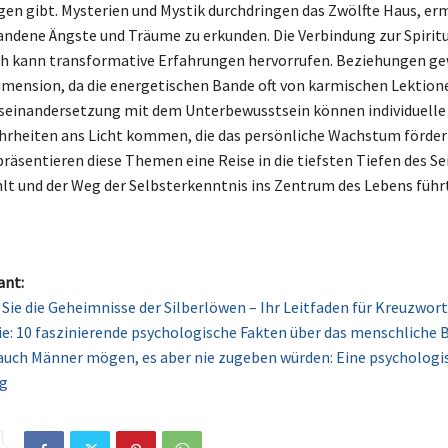
en gibt. Mysterien und Mystik durchdringen das Zwölfte Haus, er
andene Ängste und Träume zu erkunden. Die Verbindung zur Spiritu
h kann transformative Erfahrungen hervorrufen. Beziehungen ge
Dimension, da die energetischen Bande oft von karmischen Lektio
Auseinandersetzung mit dem Unterbewusstsein können individuelle
hrheiten ans Licht kommen, die das persönliche Wachstum fördern
räsentieren diese Themen eine Reise in die tiefsten Tiefen des Se
lt und der Weg der Selbsterkenntnis ins Zentrum des Lebens führt
ant:
Sie die Geheimnisse der Silberlöwen – Ihr Leitfaden für Kreuzwort
e: 10 faszinierende psychologische Fakten über das menschliche 
 auch Männer mögen, es aber nie zugeben würden: Eine psychologi
g