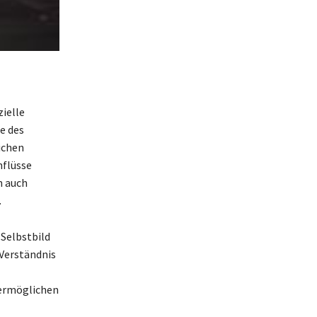
ielle
e des
ichen
nflüsse
n auch
.
 Selbstbild
 Verständnis
 ermöglichen