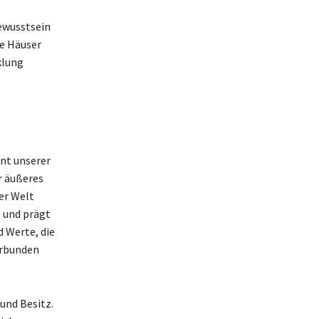
bewusstsein
ie Häuser
klung
ent unserer
r äußeres
er Welt
 und prägt
d Werte, die
erbunden
und Besitz.