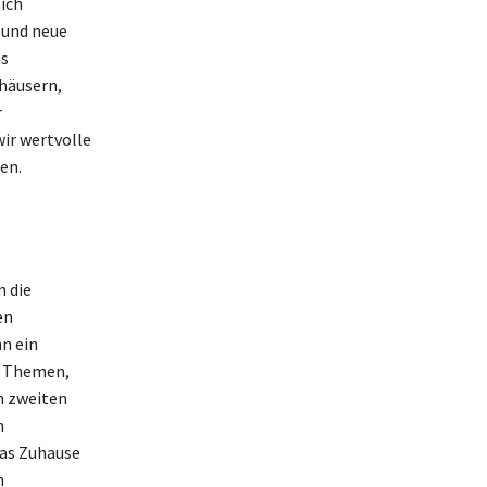
ich
 und neue
as
häusern,
r
ir wertvolle
en.
n die
en
n ein
ie Themen,
m zweiten
n
das Zuhause
n