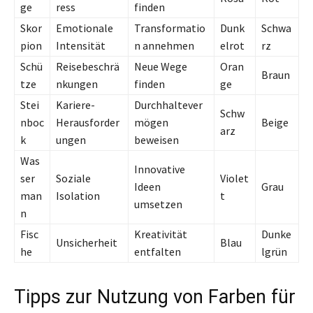
ge
ress
finden
Skor
Emotionale
Transformatio
Dunk
Schwa
pion
Intensität
n annehmen
elrot
rz
Schü
Reisebeschrä
Neue Wege
Oran
Braun
tze
nkungen
finden
ge
Stei
Kariere-
Durchhaltever
Schw
nboc
Herausforder
mögen
Beige
arz
k
ungen
beweisen
Was
Innovative
ser
Soziale
Violet
Ideen
Grau
man
Isolation
t
umsetzen
n
Fisc
Kreativität
Dunke
Unsicherheit
Blau
he
entfalten
lgrün
Tipps zur Nutzung von Farben für