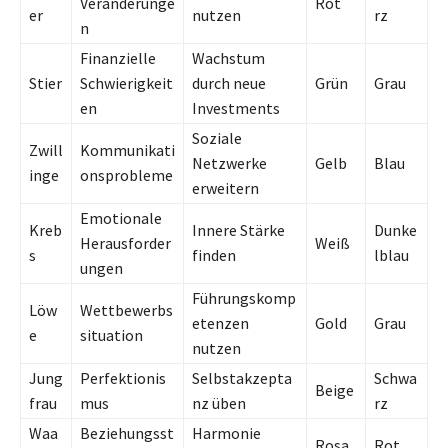
Veränderunge
Rot
er
nutzen
rz
n
Finanzielle
Wachstum
Stier
Schwierigkeit
durch neue
Grün
Grau
en
Investments
Soziale
Zwill
Kommunikati
Netzwerke
Gelb
Blau
inge
onsprobleme
erweitern
Emotionale
Kreb
Innere Stärke
Dunke
Herausforder
Weiß
s
finden
lblau
ungen
Führungskomp
Löw
Wettbewerbs
etenzen
Gold
Grau
e
situation
nutzen
Jung
Perfektionis
Selbstakzepta
Schwa
Beige
frau
mus
nz üben
rz
Waa
Beziehungsst
Harmonie
Rosa
Rot