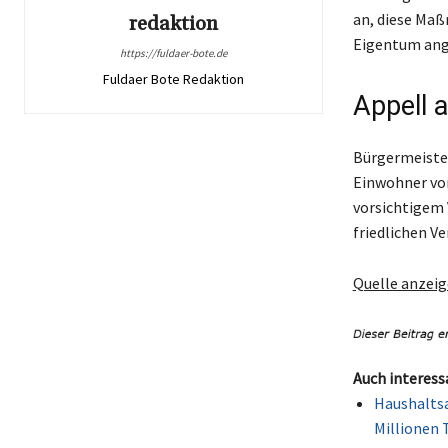
an, diese Ma
redaktion
Eigentum ang
https://fuldaer-bote.de
Fuldaer Bote Redaktion
Appell 
Bürgermeister
Einwohner von
vorsichtigem 
friedlichen V
Quelle anzei
Auch interess
Haushaltsa
Millionen