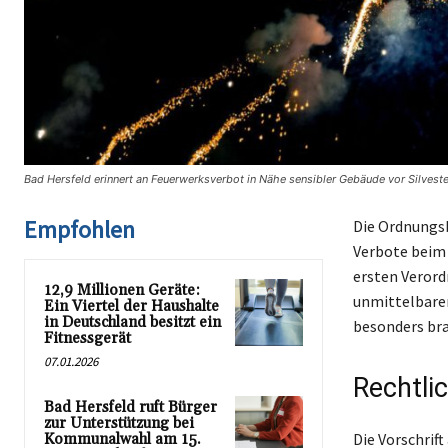
Bad Hersfeld erinnert an Feuerwerksverbot in Nähe sensibler Gebäude vor Silveste
Empfohlen
Die Ordnungsb
Verbote beim
ersten Verord
12,9 Millionen Geräte:
unmittelbare
Ein Viertel der Haushalte
in Deutschland besitzt ein
besonders br
Fitnessgerät
07.01.2026
Rechtli
Bad Hersfeld ruft Bürger
zur Unterstützung bei
Die Vorschrif
Kommunalwahl am 15.