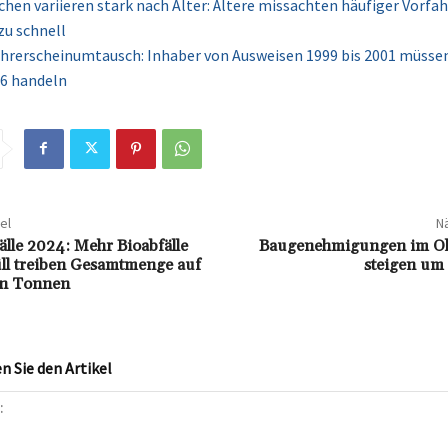
chen variieren stark nach Alter: Ältere missachten häufiger Vorfa
zu schnell
Führerscheinumtausch: Inhaber von Ausweisen 1999 bis 2001 müssen 
6 handeln
el
Nä
älle 2024: Mehr Bioabfälle
Baugenehmigungen im Ok
ll treiben Gesamtmenge auf
steigen um 
en Tonnen
 Sie den Artikel