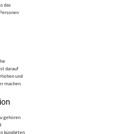
ss das
 Personen
che
st darauf
erhöhen und
er machen.
ion
zu gehören
d
en kündigten