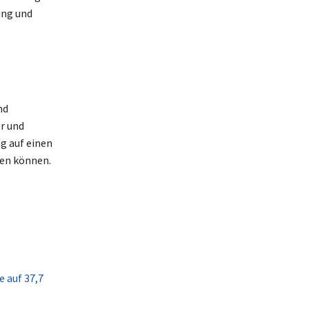
ung und
nd
r und
g auf einen
ten können.
 auf 37,7