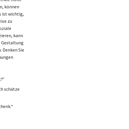
en, können
 ist wichtig,
zise zu
oziale
zieren, kann
e Gestaltung
n. Denken Sie
ehungen
t!“
ch schätze
chenk.“