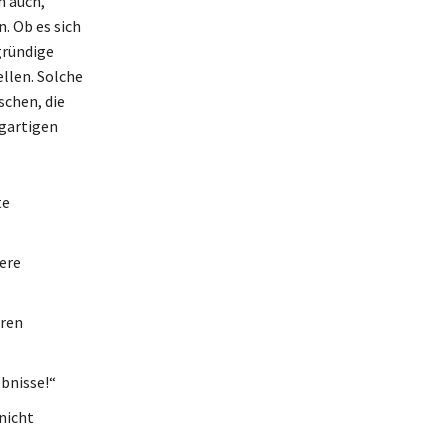
n auch,
. Ob es sich
gründige
llen. Solche
schen, die
igartigen
te
sere
eren
ebnisse!“
nicht