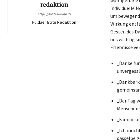
würdigen. Sie
redaktion
individuelle 
https://fuldaer-bote.de
um bewegende 
Fuldaer Bote Redaktion
Wirkung entfa
Gesten des Da
uns wichtig si
Erlebnisse v
„Danke für
unvergessl
„Dankbarke
gemeinsam
„Der Tag w
Menschen!
„Familie u
„Ich möcht
dasselbe 