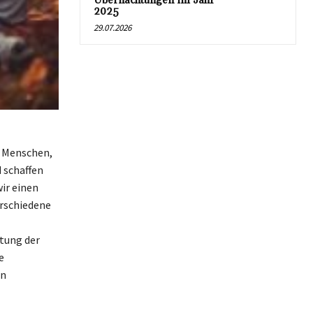
Übernachtungen im Jahr
2025
29.07.2026
e Menschen,
 schaffen
ir einen
rschiedene
tung der
e
en