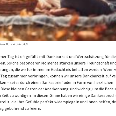
aer Bote Archivbild)
er Tag ist oft gefüllt mit Dankbarkeit und Wertschätzung für di
en. Solche besonderen Momente stärken unsere Freundschaft und
hrungen, die wir für immer im Gedächtnis behalten werden. Wenn w
Tag zusammen verbringen, können wir unsere Dankbarkeit auf ve
ken – sei es durch einen Dankesbrief oder in Form von herzlichen
Diese kleinen Gesten der Anerkennung sind wichtig, um die Bedeu
eit zu würdigen. In diesem Sinne haben wir einige Dankessprüch
llt, die Ihre Gefühle perfekt widerspiegeln und Ihnen helfen, d
g gebührend zu feiern.