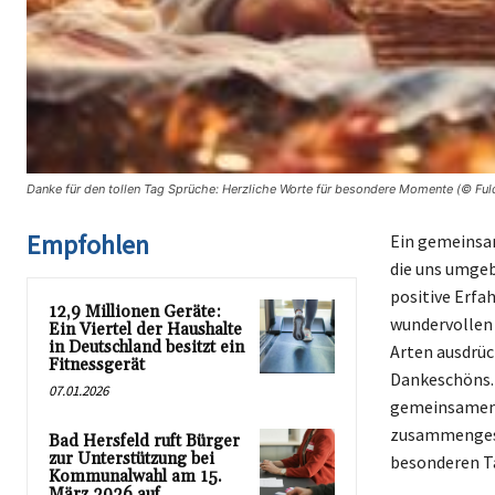
Danke für den tollen Tag Sprüche: Herzliche Worte für besondere Momente (© Fuld
Empfohlen
Ein gemeinsam
die uns umgeb
positive Erfa
12,9 Millionen Geräte:
wundervollen 
Ein Viertel der Haushalte
in Deutschland besitzt ein
Arten ausdrüc
Fitnessgerät
Dankeschöns. 
07.01.2026
gemeinsamen Z
zusammengeste
Bad Hersfeld ruft Bürger
zur Unterstützung bei
besonderen Ta
Kommunalwahl am 15.
März 2026 auf