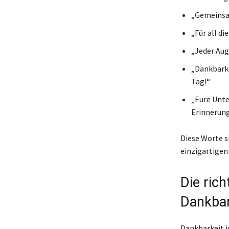
„Gemeinsam
„Für all d
„Jeder Aug
„Dankbarke
Tag!“
„Eure Unte
Erinnerun
Diese Worte si
einzigartigen
Die ric
Dankbar
Dankbarkeit i