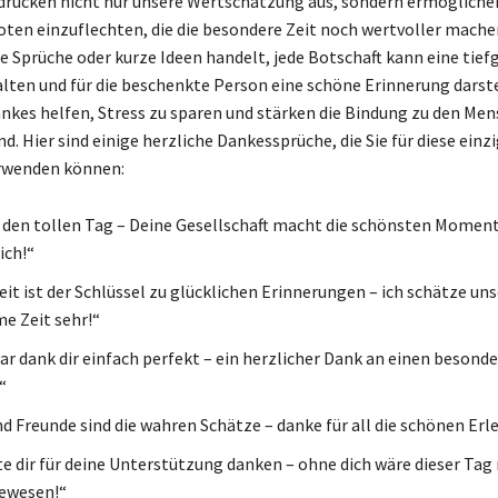
 drücken nicht nur unsere Wertschätzung aus, sondern ermögliche
Noten einzuflechten, die die besondere Zeit noch wertvoller machen
Sprüche oder kurze Ideen handelt, jede Botschaft kann eine tief
lten und für die beschenkte Person eine schöne Erinnerung darste
nkes helfen, Stress zu sparen und stärken die Bindung zu den Men
nd. Hier sind einige herzliche Dankessprüche, die Sie für diese einz
erwenden können:
 den tollen Tag – Deine Gesellschaft macht die schönsten Momen
ich!“
it ist der Schlüssel zu glücklichen Erinnerungen – ich schätze un
e Zeit sehr!“
ar dank dir einfach perfekt – ein herzlicher Dank an einen besond
“
nd Freunde sind die wahren Schätze – danke für all die schönen Erl
e dir für deine Unterstützung danken – ohne dich wäre dieser Tag 
gewesen!“