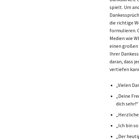
spielt. Um an
Dankessprüche
die richtige 
formulieren. 
Medien wie Wh
einen großen 
Ihrer Dankess
daran, dass je
vertiefen kan
„Vielen Dan
„Deine Fre
dich sehr!“
„Herzliche
„Ich bin so
„Der heutig