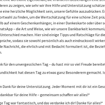
deren zu zeigen, wie sehr wir ihre Hilfe und Unterstützung schätz
 eine herzliche Möglichkeit sein, unsere Gefühle auszudrücken. Es
Wortwahl zu finden, um die Wertschätzung für eine schöne Zeit prä
Ob auf einem Geschenkanhänger, in einer Dankeskarte oder über s
atsApp – die Art und Weise, wie wir unsere Dankbarkeit kommuni
Unterschied machen. Hier sind einige Tipps und Ratschläge für di
prüche, sodass sie sowohl persönlich als auch eindrucksvoll wirke
de Nachricht, die ehrlich und mit Bedacht formuliert ist, die Bezi
n.
k für den unvergesslichen Tag – du hast mir so viel Freude bereite
undlichkeit hat diesen Tag zu etwas ganz Besonderem gemacht. I
n Dank für deine Unterstützung. Jeder Moment mit dir ist ein Ges
 dankbar für deine Hilfe – gemeinsam schaffen wir alles!“
e Tag war fantastisch, und das verdanke ich dir! Danke für alles!“