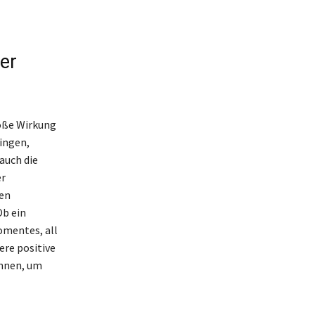
er
roße Wirkung
ingen,
auch die
er
en
Ob ein
omentes, all
ere positive
önnen, um