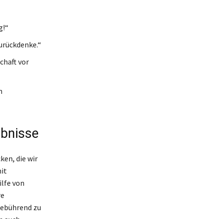
g!“
urückdenke.“
haft vor
n
ebnisse
en, die wir
it
ilfe von
re
gebührend zu