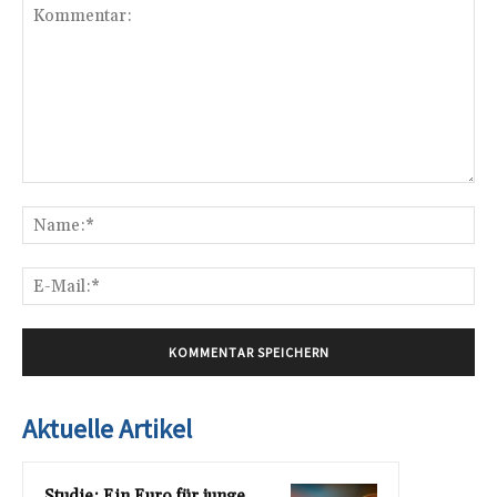
Kommentar:
Na
E-
Mai
Aktuelle Artikel
Studie: Ein Euro für junge