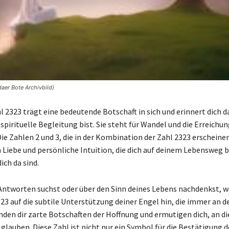
daer Bote Archivbild)
 2323 trägt eine bedeutende Botschaft in sich und erinnert dich d
pirituelle Begleitung bist. Sie steht für Wandel und die Erreichun
ie Zahlen 2 und 3, die in der Kombination der Zahl 2323 erscheinen
 Liebe und persönliche Intuition, die dich auf deinem Lebensweg 
ich da sind.
 Antworten suchst oder über den Sinn deines Lebens nachdenkst, we
23 auf die subtile Unterstützung deiner Engel hin, die immer an de
enden dir zarte Botschaften der Hoffnung und ermutigen dich, an d
glauben. Diese Zahl ist nicht nur ein Symbol für die Bestätigung d