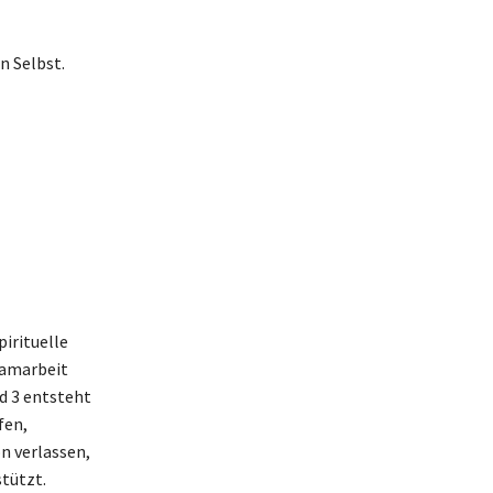
 Selbst.
pirituelle
eamarbeit
d 3 entsteht
fen,
n verlassen,
tützt.