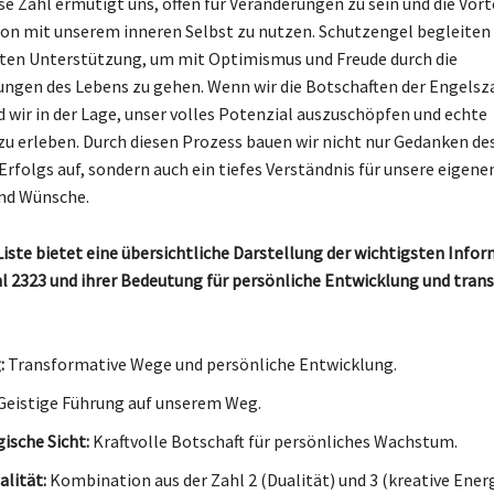
e Zahl ermutigt uns, offen für Veränderungen zu sein und die Vort
 mit unserem inneren Selbst zu nutzen. Schutzengel begleiten u
ten Unterstützung, um mit Optimismus und Freude durch die
ngen des Lebens zu gehen. Wenn wir die Botschaften der Engelsz
d wir in der Lage, unser volles Potenzial auszuschöpfen und echte
u erleben. Durch diesen Prozess bauen wir nicht nur Gedanken de
Erfolgs auf, sondern auch ein tiefes Verständnis für unsere eigene
nd Wünsche.
Liste bietet eine übersichtliche Darstellung der wichtigsten Info
l 2323 und ihrer Bedeutung für persönliche Entwicklung und tran
:
Transformative Wege und persönliche Entwicklung.
Geistige Führung auf unserem Weg.
sche Sicht:
Kraftvolle Botschaft für persönliches Wachstum.
lität:
Kombination aus der Zahl 2 (Dualität) und 3 (kreative Energ