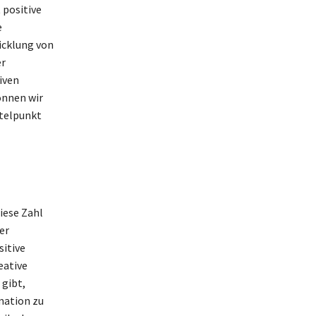
 positive
e
icklung von
er
iven
önnen wir
ttelpunkt
iese Zahl
er
sitive
eative
 gibt,
mation zu