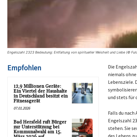
Engelszahl 2323 Bedeutung: Entfaltung von spiritueller Weisheit und Liebe (© Ful
Empfohlen
Die Engelszahl
niemals ohne s
Lebensziele. D
12,9 Millionen Geräte:
symbolisieren
Ein Viertel der Haushalte
in Deutschland besitzt ein
und stets für d
Fitnessgerät
07.01.2026
Falls du nach
Engelszahl 23
Bad Hersfeld ruft Bürger
zur Unterstützung bei
stehen. Sie s
Kommunalwahl am 15.
des Lebens zu 
März 2026 auf