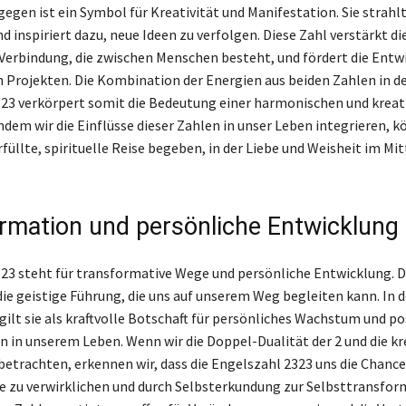
gegen ist ein Symbol für Kreativität und Manifestation. Sie strahlt
d inspiriert dazu, neue Ideen zu verfolgen. Diese Zahl verstärkt di
Verbindung, die zwischen Menschen besteht, und fördert die Entw
n Projekten. Die Kombination der Energien aus beiden Zahlen in d
23 verkörpert somit die Bedeutung einer harmonischen und kreat
ndem wir die Einflüsse dieser Zahlen in unser Leben integrieren, k
rfüllte, spirituelle Reise begeben, in der Liebe und Weisheit im Mi
rmation und persönliche Entwicklung
23 steht für transformative Wege und persönliche Entwicklung. D
die geistige Führung, die uns auf unserem Weg begleiten kann. In d
ilt sie als kraftvolle Botschaft für persönliches Wachstum und po
 in unserem Leben. Wenn wir die Doppel-Dualität der 2 und die kr
 betrachten, erkennen wir, dass die Engelszahl 2323 uns die Chance
 zu verwirklichen und durch Selbsterkundung zur Selbsttransfor