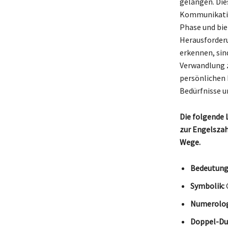
gelangen. Dies
Kommunikation
Phase und bie
Herausforderu
erkennen, sin
Verwandlung z
persönlichen 
Bedürfnisse u
Die folgende 
zur Engelszah
Wege.
Bedeutung
Symbolik:
Numerologi
Doppel-Dua