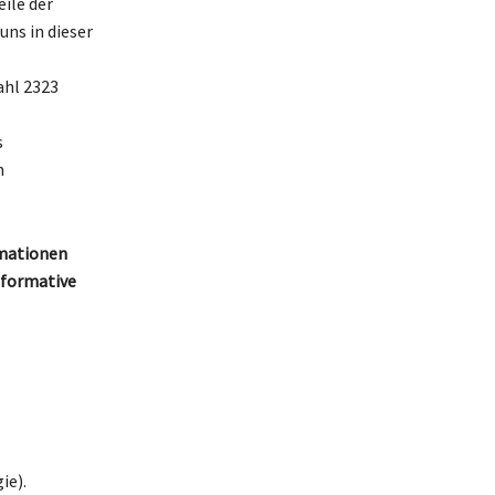
eile der
ns in dieser
ahl 2323
s
n
rmationen
sformative
ie).