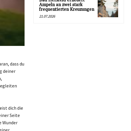
Bad Hersfeld erneuert
Ampeln an zwei stark
frequentierten Kreuzungen
21.07.2026
aran, dass du
g deiner
,
begleiten
ist dich die
iner Seite
ie Wunder
einer