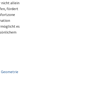
 nicht allein
fen, fördert
mfortzone
mation
rmöglicht es
rsönlichem
en Geometrie