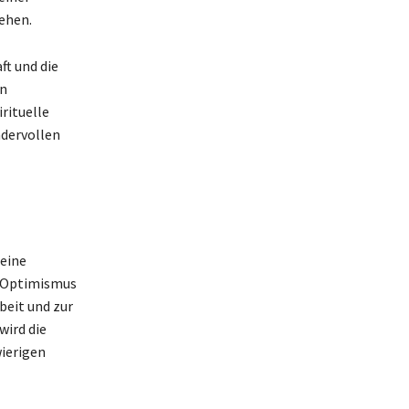
tehen.
t und die
en
rituelle
ndervollen
 eine
t, Optimismus
beit und zur
wird die
wierigen