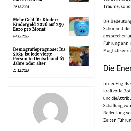
Träume, sonder
10.12.2025
Mehr Geld für Kinder:
Die Bedeutung
Kindergeld 2026 auf 259
Schönheit der 
Euro pro Monat
ansprechen un
04.12.2025
Führung annim
Demografieprognose: Bis
Möglichkeiten
2035 ist jede vierte
Person in Deutschland 67
Jahre oder älter
Die Ene
11.12.2025
In der Engelsz
kraftvolle Bo
und dieAttrib
Schaffung von
Bedeutung von
Zeiten Führun