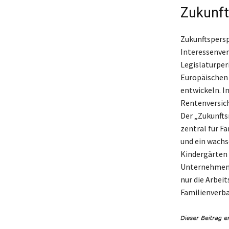
Zukunft
Zukunftspersp
Interessenve
Legislaturper
Europäischen 
entwickeln. I
Rentenversic
Der „Zukunfts
zentral für F
und ein wachs
Kindergärten
Unternehmen 
nur die Arbei
Familienverban