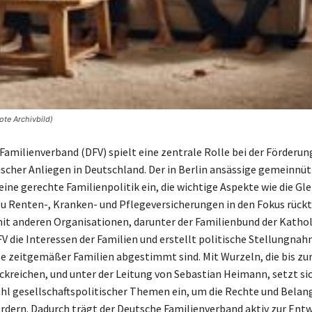
ote Archivbild)
Familienverband (DFV) spielt eine zentrale Rolle bei der Förderun
ischer Anliegen in Deutschland. Der in Berlin ansässige gemeinnüt
 eine gerechte Familienpolitik ein, die wichtige Aspekte wie die Gl
zu Renten-, Kranken- und Pflegeversicherungen in den Fokus rückt
 anderen Organisationen, darunter der Familienbund der Kathol
FV die Interessen der Familien und erstellt politische Stellungnah
se zeitgemäßer Familien abgestimmt sind. Mit Wurzeln, die bis z
ckreichen, und unter der Leitung von Sebastian Heimann, setzt si
zahl gesellschaftspolitischer Themen ein, um die Rechte und Belan
ördern. Dadurch trägt der Deutsche Familienverband aktiv zur Ent