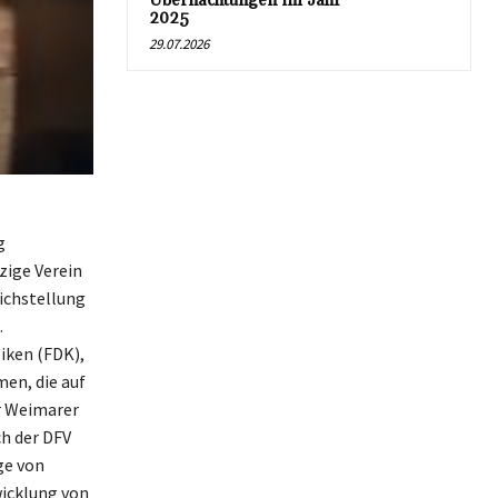
Übernachtungen im Jahr
2025
29.07.2026
g
zige Verein
eichstellung
.
iken (FDK),
men, die auf
ur Weimarer
ch der DFV
ge von
wicklung von