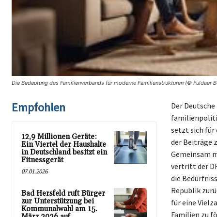
Die Bedeutung des Familienverbands für moderne Familienstrukturen (© Fuldaer B
Empfohlen
Der Deutsche 
familienpolit
setzt sich für
12,9 Millionen Geräte:
der Beiträge 
Ein Viertel der Haushalte
in Deutschland besitzt ein
Gemeinsam mit
Fitnessgerät
vertritt der D
07.01.2026
die Bedürfnis
Republik zurü
Bad Hersfeld ruft Bürger
zur Unterstützung bei
für eine Viel
Kommunalwahl am 15.
Familien zu f
März 2026 auf