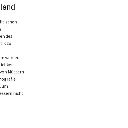
hland
litischen
n
ben des
tik zu
en werden.
lichkeit
 von Müttern
mografie.
, um
essern nicht