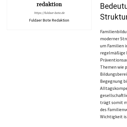
redaktion
Bedeutu
https://fuldaer-bote.de
Struktu
Fuldaer Bote Redaktion
Familienbildu
moderner Stru
um Familien i
regelmäßige 
Präventionsan
Themen wie pa
Bildungsberei
Begegnung bie
Alltagskompet
gesellschaftl
trägt somit m
des Familienv
Wichtigkeit is