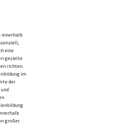
s innerhalb
senziell,
ch eine
n gezielte
en richten.
enbildung im
Orte der
 und
en
lienbildung
innerhalb
von großer