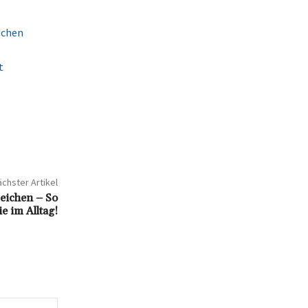
schen
t
chster Artikel
zeichen – So
e im Alltag!