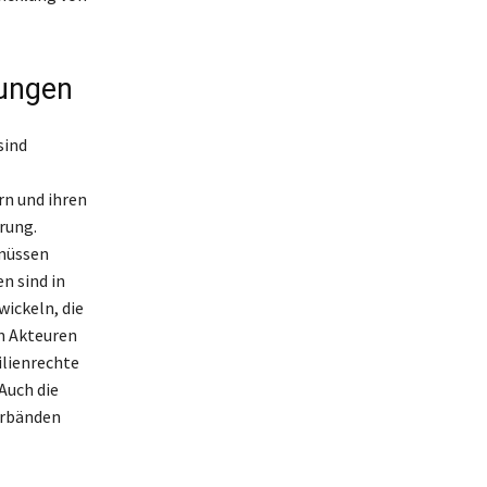
rungen
sind
rn und ihren
rung.
 müssen
n sind in
wickeln, die
n Akteuren
ilienrechte
Auch die
erbänden