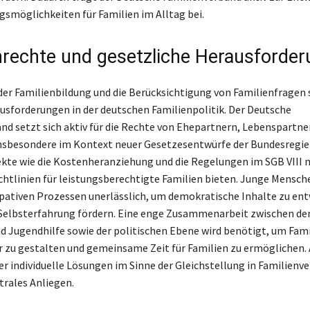
smöglichkeiten für Familien im Alltag bei.
nrechte und gesetzliche Herausforde
der Familienbildung und die Berücksichtigung von Familienfragen 
usforderungen in der deutschen Familienpolitik. Der Deutsche
nd setzt sich aktiv für die Rechte von Ehepartnern, Lebenspartne
insbesondere im Kontext neuer Gesetzesentwürfe der Bundesregie
kte wie die Kostenheranziehung und die Regelungen im SGB VIII
ichtlinien für leistungsberechtigte Familien bieten. Junge Mensche
ipativen Prozessen unerlässlich, um demokratische Inhalte zu ent
Selbsterfahrung fördern. Eine enge Zusammenarbeit zwischen de
nd Jugendhilfe sowie der politischen Ebene wird benötigt, um Fam
r zu gestalten und gemeinsame Zeit für Familien zu ermöglichen. 
er individuelle Lösungen im Sinne der Gleichstellung in Familienv
trales Anliegen.