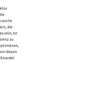
ektor
die
Branche
rt, die
 sein, ist
zienz zu
optimieren,
von diesen
oßhandel