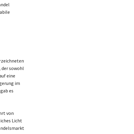
andel
abile
erzeichneten
 der sowohl
auf eine
igerung im
 gab es
hrt von
iches Licht
handelsmarkt