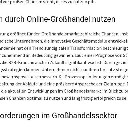
d vor großen Chancen steht, die es zu nutzen gilt.
 durch Online-Großhandel nutzen
ierung eröffnet für den Großhandelsmarkt zahlreiche Chancen, in
ndische Unternehmen, die innovative Geschäftsmodelle entwicke
ndemie hat den Trend zur digitalen Transformation beschleunig
 zunehmend an Bedeutung gewinnen. Laut einer Prognose von Sta
s die B2B-Branche auch in Zukunft signifikant wächst. Durch geziel
ngsstrategien können Unternehmen nicht nur ihren Umsatz steige
ttbewerbsposition verbessern. KI-Prozessoptimierungen ermögli
taltung der Abläufe und eine präzisere Ansprache der Zielgruppe. E
 die aktuellen Entwicklungen im Großhandelsmarkt im Blick zu b
enden Chancen optimal zu nutzen und langfristig erfolgreich zu sei
orderungen im Großhandelssektor