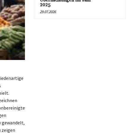
Übernachtungen im Jahr
2025
29.07.2026
hiedenartige
s
ielt.
zeichnen
onbereinigte
gen
y gewandelt,
u zeigen