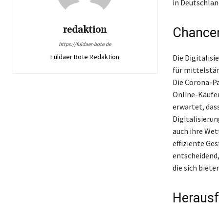
in Deutschlan
redaktion
Chancen
https://fuldaer-bote.de
Fuldaer Bote Redaktion
Die Digitalis
für mittelstä
Die Corona-Pa
Online-Käufer
erwartet, das
Digitalisieru
auch ihre We
effiziente Ges
entscheidend,
die sich biet
Herausf