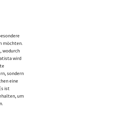
sbesondere
ln möchten.
t, wodurch
tista wird
te
rn, sondern
chen eine
s ist
ehalten, um
n.