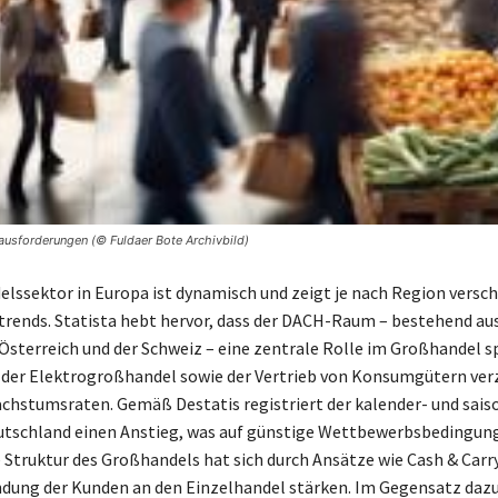
usforderungen (© Fuldaer Bote Archivbild)
lssektor in Europa ist dynamisch und zeigt je nach Region versc
rends. Statista hebt hervor, dass der DACH-Raum – bestehend au
Österreich und der Schweiz – eine zentrale Rolle im Großhandel sp
der Elektrogroßhandel sowie der Vertrieb von Konsumgütern ver
chstumsraten. Gemäß Destatis registriert der kalender- und sais
utschland einen Anstieg, was auf günstige Wettbewerbsbedingun
e Struktur des Großhandels hat sich durch Ansätze wie Cash & Carr
ndung der Kunden an den Einzelhandel stärken. Im Gegensatz daz