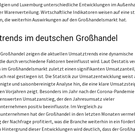
elgien und Luxemburg unterschiedliche Entwicklungen im Außenh
er Warenverteilung. Wirtschaftliche Indikatoren weisen auf eine st
n, die weiterhin Auswirkungen auf den Großhandelsmarkt hat.
rends im deutschen Großhandel
 Großhandel zeigen die aktuellen Umsatztrends eine dynamische
die durch verschiedene Faktoren beeinflusst wird. Laut Destatis v
im Großhandelsmarkt zuletzt einen signifikanten Umsatzanteil,
uch real gestiegen ist. Die Statistik zur Umsatzentwicklung weist 
nigte und saisonbereinigte Analyse hin, die eine klare Umsatzste
den Vorjahren zeigt. Besonders im Jahr nach der Corona-Pandemie
enswerten Umsatzanstieg, der den Jahresumsatz vieler
ternehmen positiv beeinflusste. Im Vergleich zu
sunternehmen hat der Großhandel in den letzten Monaten verme
der Nachfrage profitiert, was die Branche weiterhin in ein förderl
m Hintergrund dieser Entwicklungen wird deutlich, dass der Groß