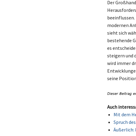
Der Großhande
Herausforderu
beeinflussen.
modernen Anfo
sieht sich wä
bestehende Ge
es entscheide
steigern und 
wird immer dr
Entwicklungen
seine Positio
Auch interess
Mit dem He
Spruch des
Äußerlich: