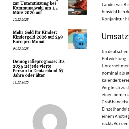
zur Unterstützung bei
Länder wie B
Kommunalwahl am 15.
hinsichtlich d
März 2026 auf
Konjunktur hi
10.12.2025
Mehr Geld für Kinder:
Umsatzt
Kindergeld 2026 auf 259
Euro pro Monat
04.12.2025
Im deutschen
Entwicklung, 
Demografieprognose: Bis
Unternehmen 
2035 ist jede vierte
Person in Deutschland 67
nominal als a
Jahre oder älter
kalenderberei
11.12.2025
Vergleich zu 
einen bemerk
Großhandelsun
Einzelhandel
einem Anstieg 
rückt. Vor de