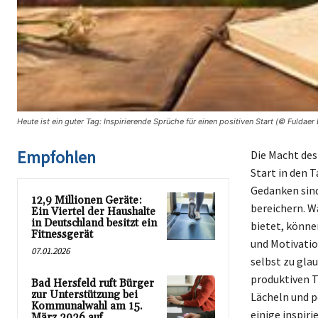
Heute ist ein guter Tag: Inspirierende Sprüche für einen positiven Start (© Fuldaer
Empfohlen
Die Macht des
Start in den 
Gedanken sin
12,9 Millionen Geräte:
bereichern. W
Ein Viertel der Haushalte
in Deutschland besitzt ein
bietet, könne
Fitnessgerät
und Motivatio
07.01.2026
selbst zu gla
produktiven T
Bad Hersfeld ruft Bürger
zur Unterstützung bei
Lächeln und p
Kommunalwahl am 15.
einige inspiri
März 2026 auf