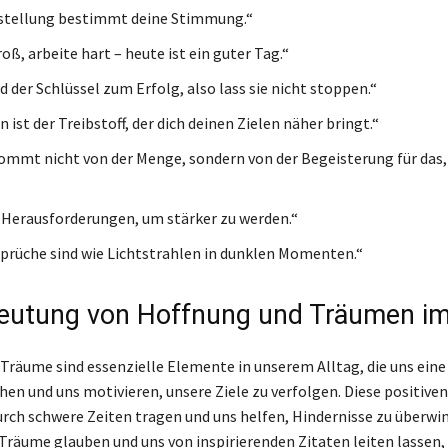
stellung bestimmt deine Stimmung.“
ß, arbeite hart – heute ist ein guter Tag.“
d der Schlüssel zum Erfolg, also lass sie nicht stoppen.“
 ist der Treibstoff, der dich deinen Zielen näher bringt.“
ommt nicht von der Menge, sondern von der Begeisterung für das,
 Herausforderungen, um stärker zu werden.“
Sprüche sind wie Lichtstrahlen in dunklen Momenten.“
eutung von Hoffnung und Träumen im
Träume sind essenzielle Elemente in unserem Alltag, die uns eine 
ihen und uns motivieren, unsere Ziele zu verfolgen. Diese positiv
rch schwere Zeiten tragen und uns helfen, Hindernisse zu überw
 Träume glauben und uns von inspirierenden Zitaten leiten lassen,