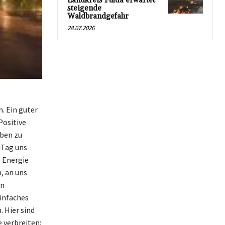
Landkreis Fulda erwartet
steigende
Waldbrandgefahr
28.07.2026
. Ein guter
Positive
ben zu
 Tag uns
 Energie
, an uns
en
einfaches
 Hier sind
e verbreiten: