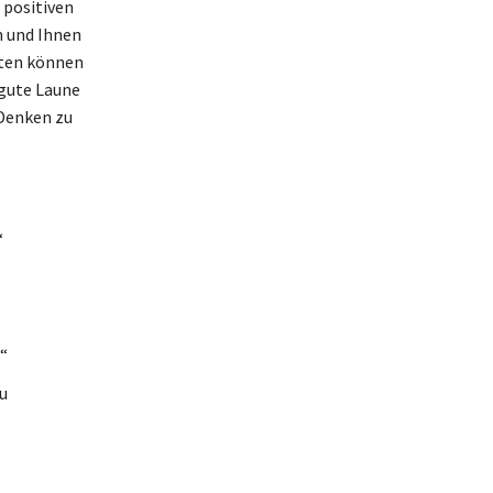
 positiven
n und Ihnen
aten können
 gute Laune
 Denken zu
“
“
u