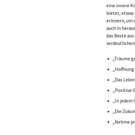
eine innere Kr
bietet, etwas
erinnern, um 
auch in hera
das Beste aus
verdeutlichen
„Träume gr
„Hoffnung i
„Das Leben
„Positive 
„In jedem 
„Die Zukun
„Nehme jed