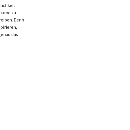
lichkeit
räume zu
reiben. Denn
irieren,
genau das