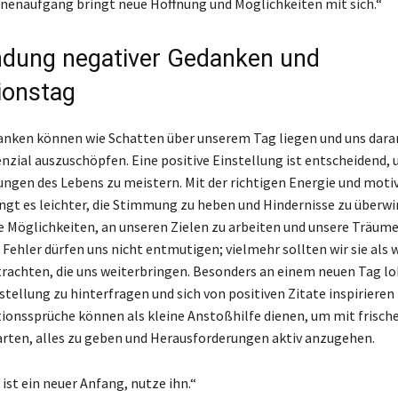
nenaufgang bringt neue Hoffnung und Möglichkeiten mit sich.“
dung negativer Gedanken und
ionstag
nken können wie Schatten über unserem Tag liegen und uns dara
enzial auszuschöpfen. Eine positive Einstellung ist entscheidend, 
ngen des Lebens zu meistern. Mit der richtigen Energie und moti
ngt es leichter, die Stimmung zu heben und Hindernisse zu überwi
e Möglichkeiten, an unseren Zielen zu arbeiten und unsere Träume
 Fehler dürfen uns nicht entmutigen; vielmehr sollten wir sie als 
rachten, die uns weiterbringen. Besonders an einem neuen Tag loh
stellung zu hinterfragen und sich von positiven Zitate inspirieren 
onssprüche können als kleine Anstoßhilfe dienen, um mit frisch
arten, alles zu geben und Herausforderungen aktiv anzugehen.
ist ein neuer Anfang, nutze ihn.“