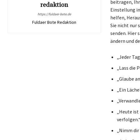
beitragen, Ih
redaktion
Einstellung in
https://fuldaer-bote.de
helfen, Herau
Fuldaer Bote Redaktion
Sie nicht nur
senden. Hier 
ändern und de
„Jeder Tag
„Lass die 
„Glaube an 
„Ein Lächel
„Verwandle
„Heute ist
verfolgen.
„Nimm dir Z