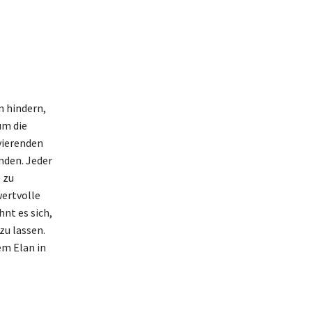
n hindern,
um die
vierenden
nden. Jeder
 zu
wertvolle
nt es sich,
zu lassen.
em Elan in