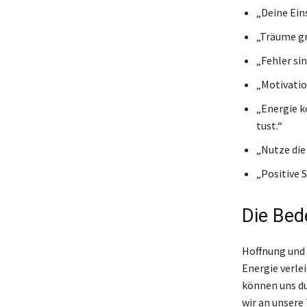
„Deine Ein
„Träume gro
„Fehler sin
„Motivation
„Energie k
tust.“
„Nutze die
„Positive 
Die Bed
Hoffnung und 
Energie verle
können uns du
wir an unsere