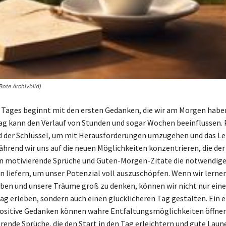
 Bote Archivbild)
 Tages beginnt mit den ersten Gedanken, die wir am Morgen haben
Tag kann den Verlauf von Stunden und sogar Wochen beeinflussen. 
d der Schlüssel, um mit Herausforderungen umzugehen und das Le
ährend wir uns auf die neuen Möglichkeiten konzentrieren, die der
n motivierende Sprüche und Guten-Morgen-Zitate die notwendige
n liefern, um unser Potenzial voll auszuschöpfen. Wenn wir lernen
uben und unsere Träume groß zu denken, können wir nicht nur ein
ag erleben, sondern auch einen glücklicheren Tag gestalten. Ein 
ositive Gedanken können wahre Entfaltungsmöglichkeiten öffnen.
erende Sprüche, die den Start in den Tag erleichtern und gute Laun