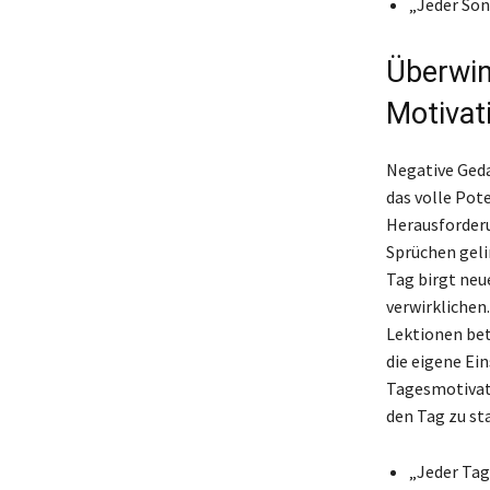
„Jeder Son
Überwin
Motivat
Negative Geda
das volle Pot
Herausforderu
Sprüchen geli
Tag birgt neu
verwirklichen.
Lektionen bet
die eigene Ein
Tagesmotivati
den Tag zu st
„Jeder Tag 