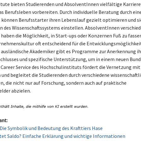
tute bieten Studierenden und AbsolventInnen vielfältige Karriere
as Berufsleben vorbereiten. Durch individuelle Beratung durch ein
 können Berufsstarter ihren Lebenslauf gezielt optimieren und sic
 des Wissenschaftssystems einstellen. AbsolventInnen verschie
haben die Möglichkeit, in Start-ups oder Konzernen Fuß zu fassen
rnehmenskultur oft entscheidend für die Entwicklungsmöglichkeit
 ausländische Akademiker gibt es Programme zur Anerkennung ih
hlusses und spezifische Unterstützung, um in einem neuen Bund
r Career Service des Hochschulinstituts fördert die Vernetzung mit
nd begleitet die Studierenden durch verschiedene wissenschaftl
n, die nicht nur auf Forschung, sondern auch auf praktische
lder abzielen.
ant:
: Die Symbolik und Bedeutung des Krafttiers Hase
et Saldo? Einfache Erklärung und wichtige Informationen