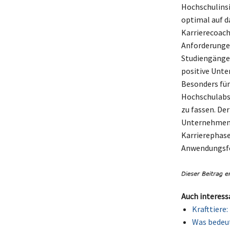
Hochschulinsi
optimal auf d
Karrierecoach
Anforderungen
Studiengänge 
positive Unte
Besonders für
Hochschulabsc
zu fassen. De
Unternehmen u
Karrierephase
Anwendungsfe
Auch interess
Krafttiere
Was bedeut