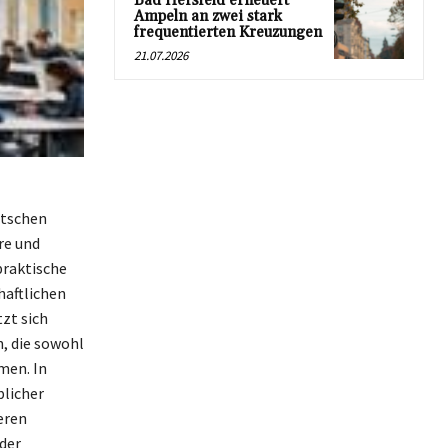
Bad Hersfeld erneuert
Ampeln an zwei stark
frequentierten Kreuzungen
21.07.2026
utschen
re und
praktische
haftlichen
zt sich
n, die sowohl
men. In
licher
eren
der