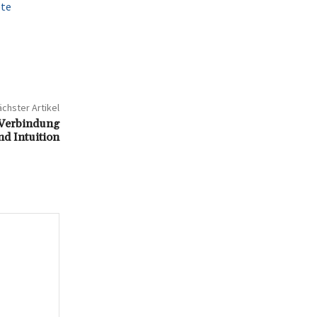
ete
chster Artikel
 Verbindung
nd Intuition