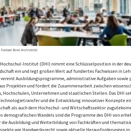
 Fuldaer Bote Archivbild)
Hochschul-Institut (DHI) nimmt eine Schlüsselposition in der de
schaft ein und legt großen Wert auf fundiertes Fachwissen in Leh
 vereint Ausbildungsprogramme, administrative Aufgaben sowie 
us Projekten und fördert die Zusammenarbeit zwischen wissensc
, Hochschulen, Unternehmen und staatlichen Stellen. Das DHI set
 Technologietransfer und die Entwicklung innovativer Konzepte ei
schaft als auch dem Hochschul- und Wirtschaftssektor zugutekom
es demografischen Wandels sind die Programme des DHI von erheb
 die Ausbildung und Weiterbildung von Fachkräften und thematisi
spekte wie Handwerksrecht sowie aktuelle Herausforderungen in 