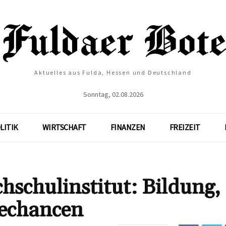
Aktuelles aus Fulda, Hessen und Deutschland
Sonntag, 02.08.2026
LITIK
WIRTSCHAFT
FINANZEN
FREIZEIT
hschulinstitut: Bildung,
rechancen