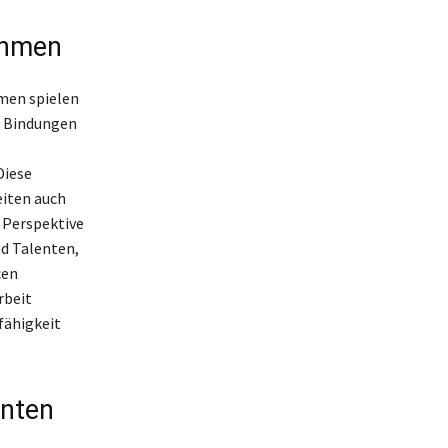
ehmen
men spielen
e Bindungen
Diese
eiten auch
e Perspektive
d Talenten,
cen
rbeit
fähigkeit
enten