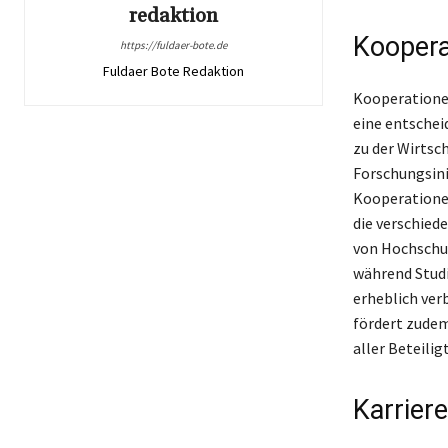
redaktion
Koopera
https://fuldaer-bote.de
Fuldaer Bote Redaktion
Kooperatione
eine entschei
zu der Wirtsc
Forschungsini
Kooperationen
die verschied
von Hochschul
während Studi
erheblich ve
fördert zudem
aller Beteilig
Karrier