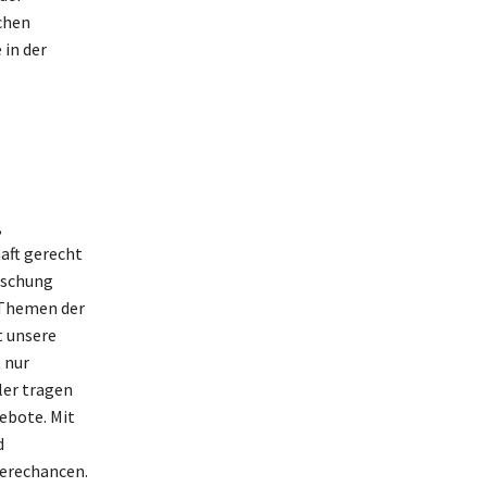
chen
 in der
,
aft gerecht
rschung
 Themen der
t unsere
 nur
ler tragen
ebote. Mit
d
ierechancen.