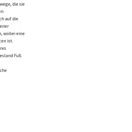
wege, die sie
en
h auf die
dener
, wobei eine
en ist.
res
esland Fuß
iche