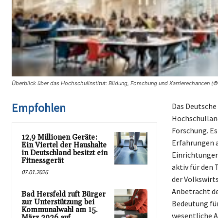
Überblick über das Hochschulinstitut: Bildung, Forschung und Karrierechancen (©
Empfohlen
Das Deutsche 
Hochschulland
Forschung. Es
12,9 Millionen Geräte:
Erfahrungen a
Ein Viertel der Haushalte
in Deutschland besitzt ein
Einrichtungen
Fitnessgerät
aktiv für den
07.01.2026
der Volkswirt
Anbetracht d
Bad Hersfeld ruft Bürger
zur Unterstützung bei
Bedeutung für
Kommunalwahl am 15.
wesentliche A
März 2026 auf