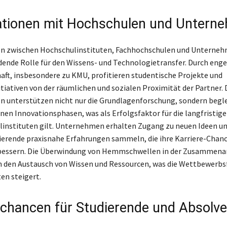
tionen mit Hochschulen und Untern
n zwischen Hochschulinstituten, Fachhochschulen und Unterneh
dende Rolle für den Wissens- und Technologietransfer. Durch eng
haft, insbesondere zu KMU, profitieren studentische Projekte und
tiativen von der räumlichen und sozialen Proximität der Partner. 
 unterstützen nicht nur die Grundlagenforschung, sondern begl
enen Innovationsphasen, was als Erfolgsfaktor für die langfristig
instituten gilt. Unternehmen erhalten Zugang zu neuen Ideen un
erende praxisnahe Erfahrungen sammeln, die ihre Karriere-Chan
rbessern. Die Überwindung von Hemmschwellen in der Zusammena
 den Austausch von Wissen und Ressourcen, was die Wettbewerbs
ten steigert.
echancen für Studierende und Absolv