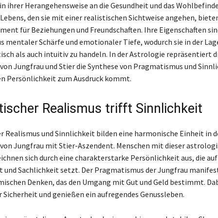
in ihrer Herangehensweise an die Gesundheit und das Wohlbefinde
Lebens, den sie mit einer realistischen Sichtweise angehen, bieten
ment für Beziehungen und Freundschaften. Ihre Eigenschaften sin
s mentaler Schärfe und emotionaler Tiefe, wodurch sie in der Lage
sch als auch intuitiv zu handeln. In der Astrologie repräsentiert d
on Jungfrau und Stier die Synthese von Pragmatismus und Sinnlich
en Persönlichkeit zum Ausdruck kommt.
scher Realismus trifft Sinnlichkeit
 Realismus und Sinnlichkeit bilden eine harmonische Einheit in d
on Jungfrau mit Stier-Aszendent. Menschen mit dieser astrolog
ichnen sich durch eine charakterstarke Persönlichkeit aus, die auf
it und Sachlichkeit setzt. Der Pragmatismus der Jungfrau manifesti
ischen Denken, das den Umgang mit Gut und Geld bestimmt. Dab
er Sicherheit und genießen ein aufregendes Genussleben.