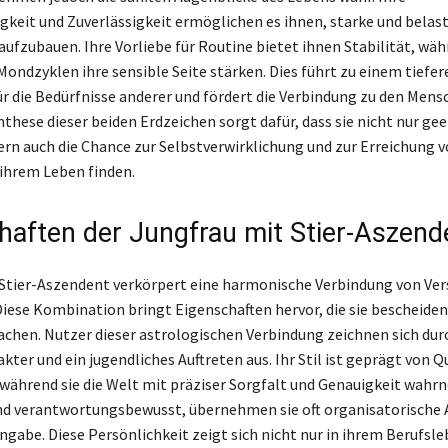
gkeit und Zuverlässigkeit ermöglichen es ihnen, starke und belas
ufzubauen. Ihre Vorliebe für Routine bietet ihnen Stabilität, wäh
Mondzyklen ihre sensible Seite stärken. Dies führt zu einem tiefer
ür die Bedürfnisse anderer und fördert die Verbindung zu den Mens
these dieser beiden Erdzeichen sorgt dafür, dass sie nicht nur ge
ern auch die Chance zur Selbstverwirklichung und zur Erreichung 
 ihrem Leben finden.
haften der Jungfrau mit Stier-Aszend
Stier-Aszendent verkörpert eine harmonische Verbindung von Ver
 Diese Kombination bringt Eigenschaften hervor, die sie bescheide
chen. Nutzer dieser astrologischen Verbindung zeichnen sich dur
kter und ein jugendliches Auftreten aus. Ihr Stil ist geprägt von Q
während sie die Welt mit präziser Sorgfalt und Genauigkeit wahr
nd verantwortungsbewusst, übernehmen sie oft organisatorische
ngabe. Diese Persönlichkeit zeigt sich nicht nur in ihrem Berufsle