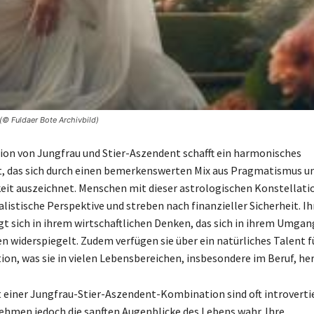
(© Fuldaer Bote Archivbild)
on von Jungfrau und Stier-Aszendent schafft ein harmonisches
, das sich durch einen bemerkenswerten Mix aus Pragmatismus u
t auszeichnet. Menschen mit dieser astrologischen Konstellati
alistische Perspektive und streben nach finanzieller Sicherheit. Ih
gt sich in ihrem wirtschaftlichen Denken, das sich in ihrem Umgan
n widerspiegelt. Zudem verfügen sie über ein natürliches Talent f
ion, was sie in vielen Lebensbereichen, insbesondere im Beruf, he
einer Jungfrau-Stier-Aszendent-Kombination sind oft introverti
ehmen jedoch die sanften Augenblicke des Lebens wahr. Ihre