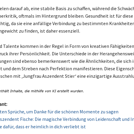
elen darauf ab, eine stabile Basis zu schaffen, während die Schwäc
erkritik, oftmals im Hintergrund bleiben. Gesundheit ist für dies
htig, da sie eine anfällige Verbindung zu bestimmten Krankheite
hgewicht zu finden, ist daher essenziell.
 Talente kommen in der Regel in Form von kreativen Fähigkeiten 
ruck ihrer Persönlichkeit. Die Unterschiede in der Herangehenswei
ngen sind ebenso bemerkenswert wie die Ähnlichkeiten, die sich i
it und dem Streben nach Perfektion manifestieren. Diese Eigensc
schen mit ‚Jungfrau Aszendent Stier‘ eine einzigartige Ausstrahl
ant:
ten Sprüche, um Danke für die schönen Momente zu sagen
szendent Fische: Die magische Verbindung von Leidenschaft und I
 dafür, dass er heimlich in dich verliebt ist