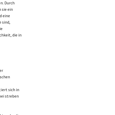
n. Durch
 sie ein
d eine
 sind,
ie
keit, die in
er
ischen
ert sich in
ei streben