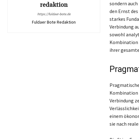
sondern auch 
redaktion
den Ernst des 
https://fuldaer-bote.de
starkes Funda
Fuldaer Bote Redaktion
Verbindung au
sowohl analyti
Kombination v
ihrer gesamt
Pragmati
Pragmatischer
Kombination v
Verbindung ze
Verlässlichke
einem ökonom
sie nach real