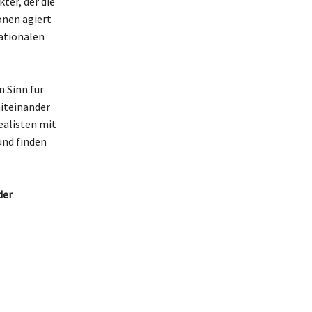
ter, der die
onen agiert
rationalen
 Sinn für
miteinander
ealisten mit
und finden
der