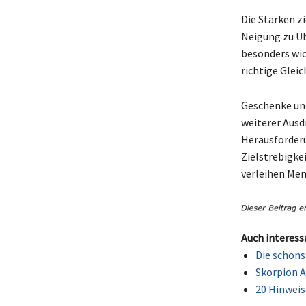
Die Stärken zi
Neigung zu Üb
besonders wic
richtige Gleic
Geschenke und
weiterer Ausd
Herausforderu
Zielstrebigke
verleihen Men
Auch interess
Die schöns
Skorpion A
20 Hinweise