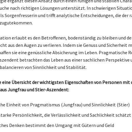
rgie ergänzt diesen Ansatz durch einen ruhigen und stabilen Charak
uche nach richtigen Lösungen unterstützt. In schwierigen Situati
ls Sorgenfresserin und trifft analytische Entscheidungen, die der 
 zugutekommen.
tion erlaubt es den Betroffenen, bodenständig zu bleiben und den
nicht aus den Augen zu verlieren. Indem sie Genuss und Sicherheit 
haffen sie eine genüssliche Absicherung im Leben. Pragmatische R
szendent betrachten das Leben aus einer sachlichen Perspektive 
balancieren von Sinnlichkeit und Stabilität.
ie eine Übersicht der wichtigsten Eigenschaften von Personen mit 
us Jungfrau und Stier-Aszendent:
e Einheit von Pragmatismus (Jungfrau) und Sinnlichkeit (Stier)
tarke Persönlichkeit, die Verlässlichkeit und Sachlichkeit schätzt
hes Denken bestimmt den Umgang mit Gütern und Geld