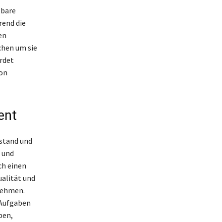
tbare
rend die
en
chen um sie
erdet
von
ent
stand und
n und
ch einen
ualität und
nehmen.
 Aufgaben
ben,