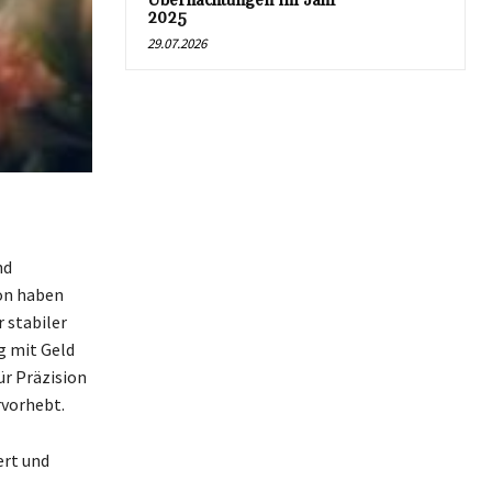
Übernachtungen im Jahr
2025
29.07.2026
nd
on haben
r stabiler
g mit Geld
ür Präzision
rvorhebt.
ert und