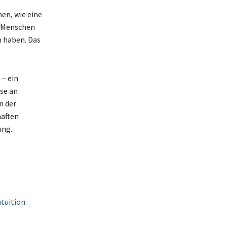
hen, wie eine
e Menschen
n haben. Das
– ein
se an
n der
haften
ung.
ntuition