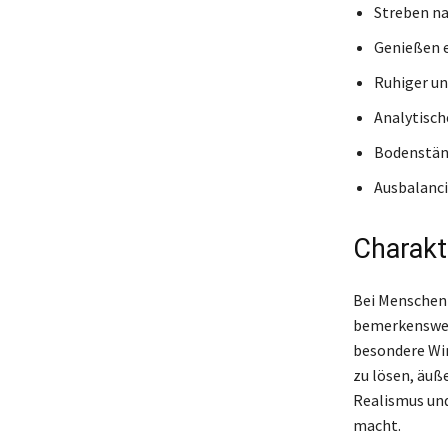
Streben na
Genießen 
Ruhiger un
Analytisch
Bodenständ
Ausbalanci
Charakt
Bei Menschen 
bemerkenswert
besondere Wir
zu lösen, äuß
Realismus und
macht.