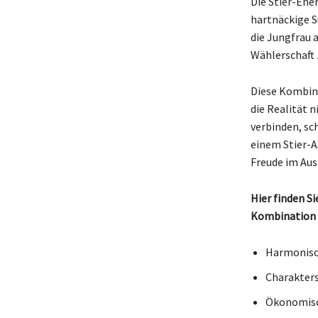
Die Stier-Ene
hartnäckige S
die Jungfrau a
Wählerschaft
Diese Kombina
die Realität 
verbinden, sc
einem Stier-A
Freude im Aus
Hier finden S
Kombination a
Harmonisch
Charakters
Ökonomisc