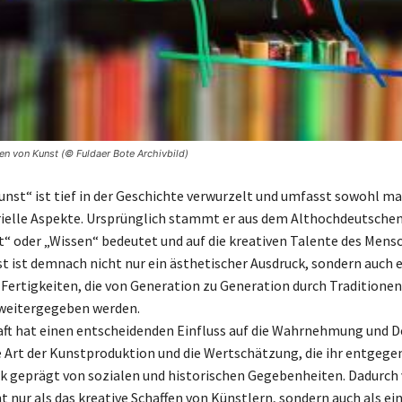
nen von Kunst (© Fuldaer Bote Archivbild)
unst“ ist tief in der Geschichte verwurzelt und umfasst sowohl mat
elle Aspekte. Ursprünglich stammt er aus dem Althochdeutschen
t“ oder „Wissen“ bedeutet und auf die kreativen Talente des Mens
st ist demnach nicht nur ein ästhetischer Ausdruck, sondern auch 
Fertigkeiten, die von Generation zu Generation durch Traditionen
weitergegeben werden.
aft hat einen entscheidenden Einfluss auf die Wahrnehmung und D
e Art der Kunstproduktion und die Wertschätzung, die ihr entgeg
ark geprägt von sozialen und historischen Gegebenheiten. Dadurch
t nur als das kreative Schaffen von Künstlern, sondern auch als ei