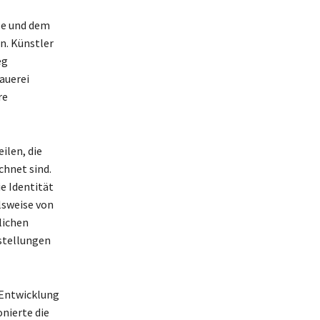
se und dem
n. Künstler
eg
auerei
re
ilen, die
chnet sind.
ie Identität
lsweise von
lichen
stellungen
 Entwicklung
nierte die