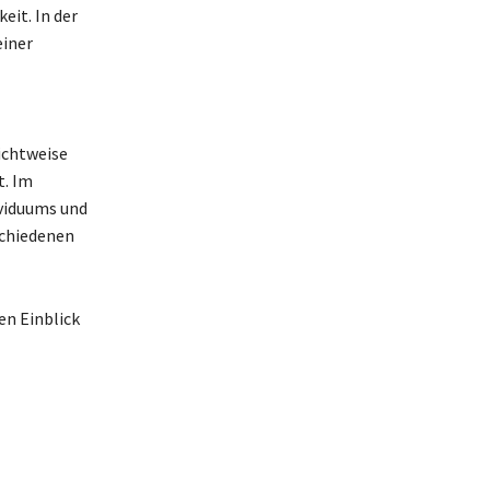
eit. In der
einer
ichtweise
t. Im
viduums und
schiedenen
en Einblick