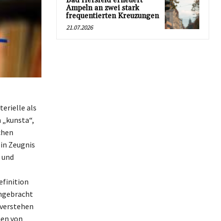
Bad Hersfeld erneuert
Ampeln an zwei stark
frequentierten Kreuzungen
21.07.2026
erielle als
 „kunsta“,
chen
ein Zeugnis
 und
efinition
engebracht
 verstehen
nen von