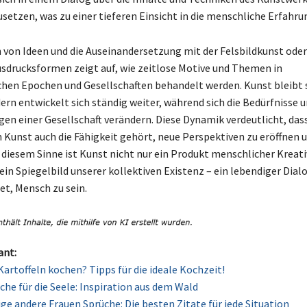
setzen, was zu einer tieferen Einsicht in die menschliche Erfahrun
 von Ideen und die Auseinandersetzung mit der Felsbildkunst ode
usdrucksformen zeigt auf, wie zeitlose Motive und Themen in
chen Epochen und Gesellschaften behandelt werden. Kunst bleibt 
ern entwickelt sich ständig weiter, während sich die Bedürfnisse 
 einer Gesellschaft verändern. Diese Dynamik verdeutlicht, dass
n Kunst auch die Fähigkeit gehört, neue Perspektiven zu eröffnen 
n diesem Sinne ist Kunst nicht nur ein Produkt menschlicher Kreati
in Spiegelbild unserer kollektiven Existenz – ein lebendiger Dialo
et, Mensch zu sein.
ant:
Kartoffeln kochen? Tipps für die ideale Kochzeit!
che für die Seele: Inspiration aus dem Wald
ige andere Frauen Sprüche: Die besten Zitate für jede Situation