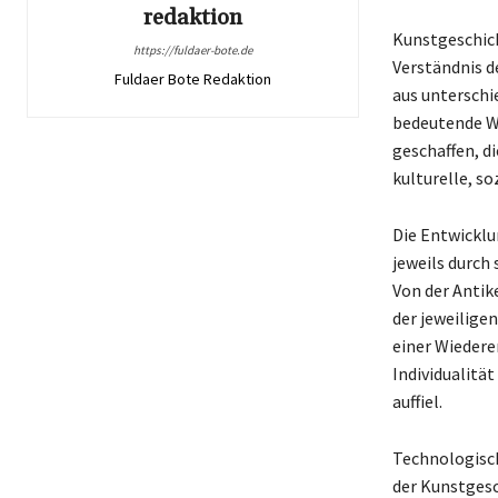
redaktion
Kunstgeschich
https://fuldaer-bote.de
Verständnis d
Fuldaer Bote Redaktion
aus unterschi
bedeutende We
geschaffen, d
kulturelle, s
Die Entwicklu
jeweils durch
Von der Antike
der jeweiligen
einer Wiedere
Individualitä
auffiel.
Technologisch
der Kunstgesc