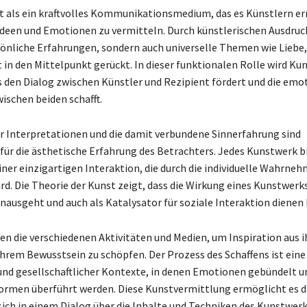
t als ein kraftvolles Kommunikationsmedium, das es Künstlern e
 Ideen und Emotionen zu vermitteln. Durch künstlerischen Ausdru
sönliche Erfahrungen, sondern auch universelle Themen wie Liebe
 in den Mittelpunkt gerückt. In dieser funktionalen Rolle wird Ku
 den Dialog zwischen Künstler und Rezipient fördert und die emo
ischen beiden schafft.
der Interpretationen und die damit verbundene Sinnerfahrung sind
für die ästhetische Erfahrung des Betrachters. Jedes Kunstwerk bi
iner einzigartigen Interaktion, die durch die individuelle Wahrne
ird. Die Theorie der Kunst zeigt, dass die Wirkung eines Kunstwerk
inausgeht und auch als Katalysator für soziale Interaktion dienen
en die verschiedenen Aktivitäten und Medien, um Inspiration aus i
ihrem Bewusstsein zu schöpfen. Der Prozess des Schaffens ist eine
und gesellschaftlicher Kontexte, in denen Emotionen gebündelt u
ormen überführt werden. Diese Kunstvermittlung ermöglicht es 
sich in einem Dialog über die Inhalte und Techniken des Kunstwer