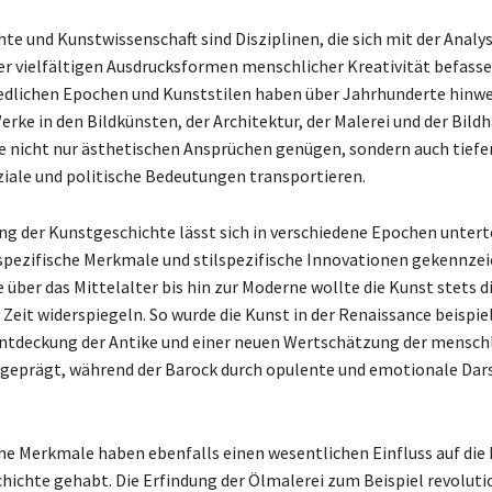
te und Kunstwissenschaft sind Disziplinen, die sich mit der Analy
er vielfältigen Ausdrucksformen menschlicher Kreativität befasse
edlichen Epochen und Kunststilen haben über Jahrhunderte hinw
rke in den Bildkünsten, der Architektur, der Malerei und der Bildh
ie nicht nur ästhetischen Ansprüchen genügen, sondern auch tiefe
oziale und politische Bedeutungen transportieren.
ng der Kunstgeschichte lässt sich in verschiedene Epochen unterte
 spezifische Merkmale und stilspezifische Innovationen gekennzei
 über das Mittelalter bis hin zur Moderne wollte die Kunst stets d
 Zeit widerspiegeln. So wurde die Kunst in der Renaissance beispie
ntdeckung der Antike und einer neuen Wertschätzung der mensch
t geprägt, während der Barock durch opulente und emotionale Dar
e Merkmale haben ebenfalls einen wesentlichen Einfluss auf die
hichte gehabt. Die Erfindung der Ölmalerei zum Beispiel revolutio