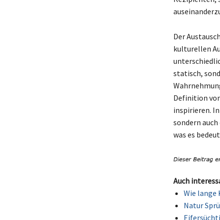
auseinanderzu
Der Austausch
kulturellen A
unterschiedli
statisch, sond
Wahrnehmungen
Definition vo
inspirieren. I
sondern auch e
was es bedeut
Auch interess
Wie lange 
Natur Sprü
Eifersücht