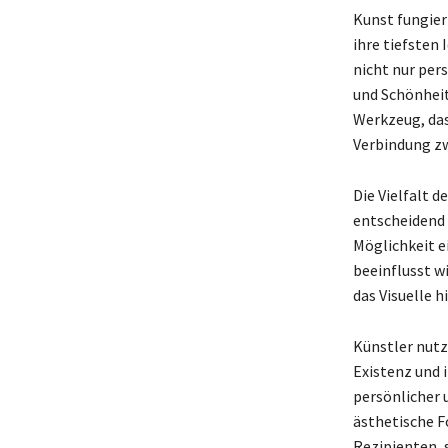
Kunst fungier
ihre tiefsten
nicht nur per
und Schönheit
Werkzeug, das
Verbindung zw
Die Vielfalt 
entscheidend 
Möglichkeit e
beeinflusst w
das Visuelle h
Künstler nutz
Existenz und 
persönlicher 
ästhetische F
Rezipienten, 