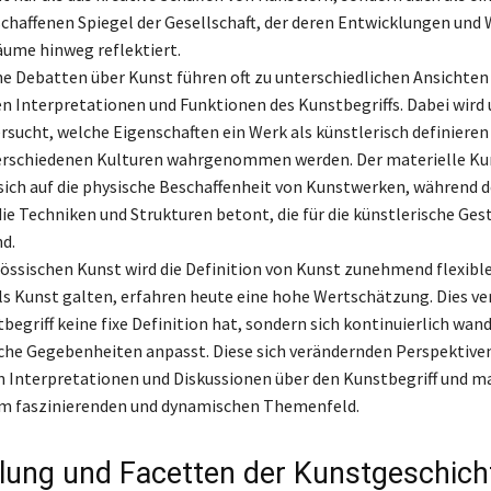
haffenen Spiegel der Gesellschaft, der deren Entwicklungen und 
äume hinweg reflektiert.
e Debatten über Kunst führen oft zu unterschiedlichen Ansichten 
en Interpretationen und Funktionen des Kunstbegriffs. Dabei wird 
sucht, welche Eigenschaften ein Werk als künstlerisch definieren
verschiedenen Kulturen wahrgenommen werden. Der materielle Ku
sich auf die physische Beschaffenheit von Kunstwerken, während 
die Techniken und Strukturen betont, die für die künstlerische Ge
d.
nössischen Kunst wird die Definition von Kunst zunehmend flexible
als Kunst galten, erfahren heute eine hohe Wertschätzung. Dies ve
begriff keine fixe Definition hat, sondern sich kontinuierlich wan
iche Gegebenheiten anpasst. Diese sich verändernden Perspektive
n Interpretationen und Diskussionen über den Kunstbegriff und m
em faszinierenden und dynamischen Themenfeld.
lung und Facetten der Kunstgeschich