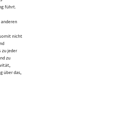
g führt.
r anderen
somit nicht
und
 zu jeder
und zu
vität,
g über das,