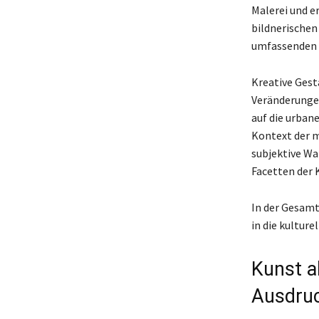
Malerei und e
bildnerischen
umfassenden 
Kreative Gesta
Veränderungen
auf die urban
Kontext der m
subjektive W
Facetten der 
In der Gesamt
in die kulture
Kunst 
Ausdru