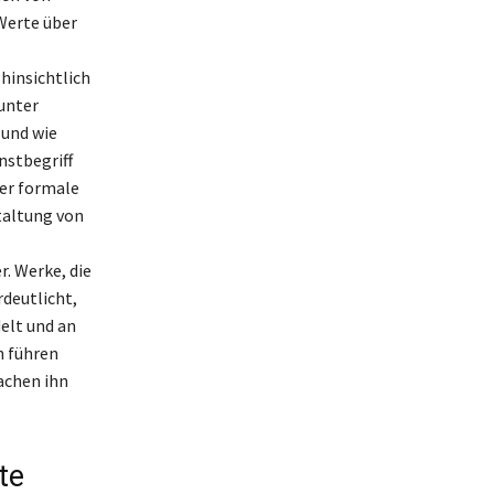
Werte über
hinsichtlich
unter
 und wie
nstbegriff
der formale
staltung von
r. Werke, die
rdeutlicht,
delt und an
n führen
achen ihn
te