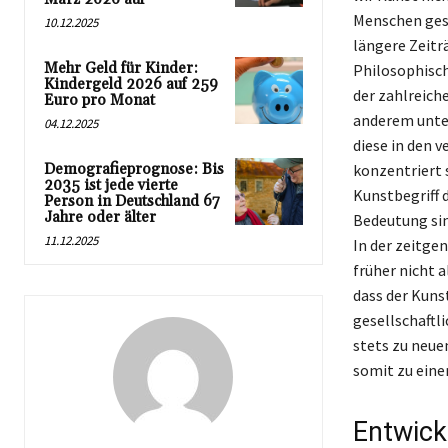
Menschen gesc
10.12.2025
längere Zeitr
Mehr Geld für Kinder:
Philosophisch
Kindergeld 2026 auf 259
der zahlreich
Euro pro Monat
anderem unter
04.12.2025
diese in den 
Demografieprognose: Bis
konzentriert 
2035 ist jede vierte
Kunstbegriff 
Person in Deutschland 67
Jahre oder älter
Bedeutung sin
11.12.2025
In der zeitge
früher nicht 
dass der Kunst
gesellschaftl
stets zu neue
somit zu ein
Entwick