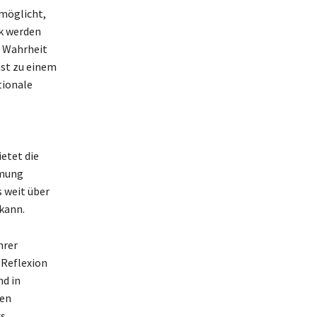
rmöglicht,
ck werden
, Wahrheit
nst zu einem
tionale
etet die
hmung
s weit über
 kann.
hrer
 Reflexion
nd in
den
ks