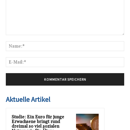
Kommentar:
Na
E-
Mai
Aktuelle Artikel
Studie: Ein Euro für junge
Erwachsene bringt rund
dreimal so viel sozialen