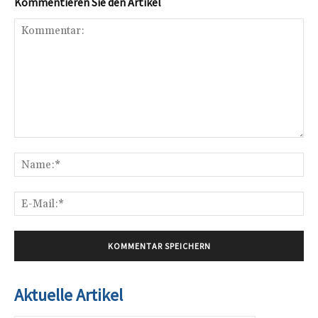
Kommentieren Sie den Artikel
Kommentar:
Na
E-
Mai
Aktuelle Artikel