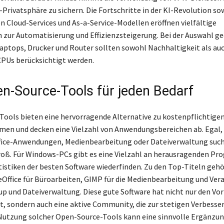
Privatsphäre zu sichern. Die Fortschritte in der KI-Revolution sow
n Cloud-Services und As-a-Service-Modellen eröffnen vielfältige
 zur Automatisierung und Effizienzsteigerung. Bei der Auswahl g
Laptops, Drucker und Router sollten sowohl Nachhaltigkeit als auc
CPUs berücksichtigt werden.
n-Source-Tools für jeden Bedarf
ools bieten eine hervorragende Alternative zu kostenpflichtige
n und decken eine Vielzahl von Anwendungsbereichen ab. Egal, 
fice-Anwendungen, Medienbearbeitung oder Dateiverwaltung such
roß. Für Windows-PCs gibt es eine Vielzahl an herausragenden P
tatistiken der besten Software wiederfinden. Zu den Top-Titeln geh
Office für Büroarbeiten, GIMP für die Medienbearbeitung und Vera
up und Dateiverwaltung. Diese gute Software hat nicht nur den Vort
t, sondern auch eine aktive Community, die zur stetigen Verbesse
 Nutzung solcher Open-Source-Tools kann eine sinnvolle Ergänzun