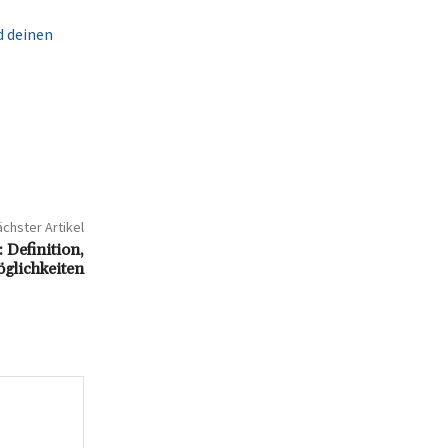
d deinen
chster Artikel
 Definition,
glichkeiten