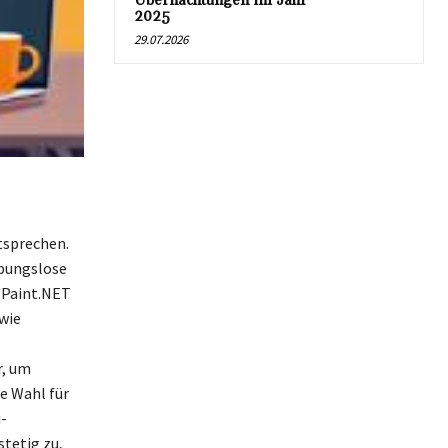
Übernachtungen im Jahr
2025
29.07.2026
tsprechen.
ibungslose
 Paint.NET
wie
r, um
e Wahl für
-
tetig zu,