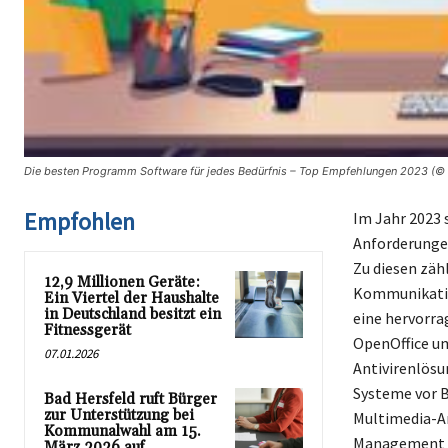
Die besten Programm Software für jedes Bedürfnis – Top Empfehlungen 2023 (© F
Empfohlen
Im Jahr 2023 
Anforderungen
Zu diesen zäh
12,9 Millionen Geräte:
Kommunikation
Ein Viertel der Haushalte
in Deutschland besitzt ein
eine hervorr
Fitnessgerät
OpenOffice um
07.01.2026
Antivirenlösu
Systeme vor B
Bad Hersfeld ruft Bürger
zur Unterstützung bei
Multimedia-A
Kommunalwahl am 15.
Management er
März 2026 auf