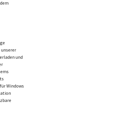
jedem
ige
 unserer
terladen und
er
stems
ts
 für Windows
lation
tzbare