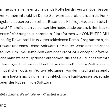
me spielen eine entscheidende Rolle bei der Auswahl der best
zer können interaktive Demo-Software ausprobieren, um die Funk
sfälle besser zu verstehen. Besonders KI-Projekte, unterstützt 
hatGPT, profitieren von dieser Methode, da sie potenziellen Nutz
 erste Erfahrungen zu sammeln. Plattformen wie COMPUTER BIL
n häufig Download-Links zu verschiedenen Demo-Programmen, da
reware und Video-Demo-Software. Hersteller-Websites sind ebenfa
source, um Live-Demo-Software oder Proof-of-Concept-Software z
che kann weitere Optionen aufdecken, die speziell auf bestimmt
llen zugeschnitten sind. Für Entwickler sind Sandbox-Software u
 nützliche Tools, um Softwarelösungen vor dem Kauf umfassend z
mme bieten nicht nur einen Einblick in die Funktionsweise, sonde
auen der Nutzer in die Software.
ant: