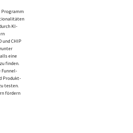
en Programm
tionalitäten
durch KI-
ern
D und CHIP
runter
lls eine
u finden.
e Funnel-
nd Produkt-
u testen.
rn fördern