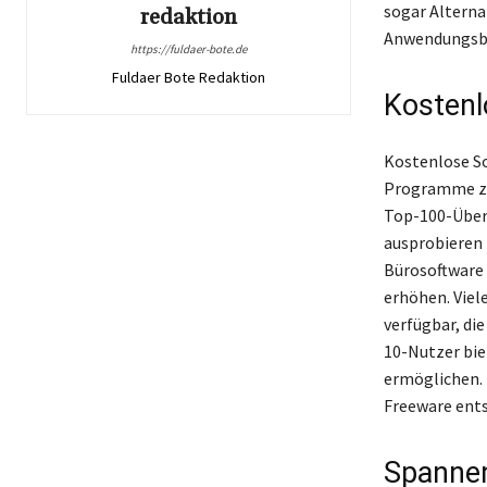
sogar Alterna
redaktion
Anwendungsbe
https://fuldaer-bote.de
Fuldaer Bote Redaktion
Kostenl
Kostenlose So
Programme zu 
Top-100-Übers
ausprobieren 
Bürosoftware 
erhöhen. Viel
verfügbar, di
10-Nutzer bie
ermöglichen. 
Freeware entsc
Spanne