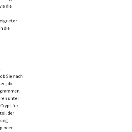
ie die
eeigneter
h die
n
ob Sie nach
en, die
rogrammen,
ören unter
Crypt für
eil der
rung
g oder