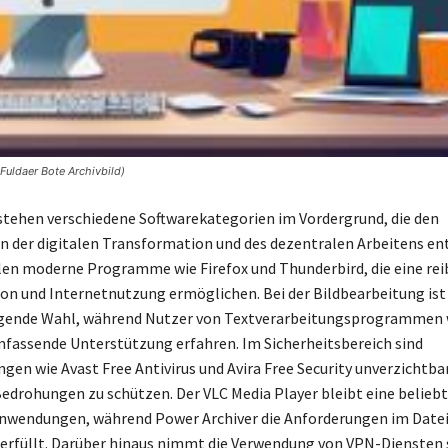
uldaer Bote Archivbild)
stehen verschiedene Softwarekategorien im Vordergrund, die den
 der digitalen Transformation und des dezentralen Arbeitens en
len moderne Programme wie Firefox und Thunderbird, die eine re
 und Internetnutzung ermöglichen. Bei der Bildbearbeitung ist
agende Wahl, während Nutzer von Textverarbeitungsprogrammen 
fassende Unterstützung erfahren. Im Sicherheitsbereich sind
ngen wie Avast Free Antivirus und Avira Free Security unverzichtba
edrohungen zu schützen. Der VLC Media Player bleibt eine beliebt
nwendungen, während Power Archiver die Anforderungen im Datei
füllt. Darüber hinaus nimmt die Verwendung von VPN-Diensten s