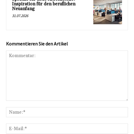
Inspiration für den beruflichen
Neuanfang
31.07.2026
Kommentieren Sie den Artikel
Kommentar:
Na
E-
Mai