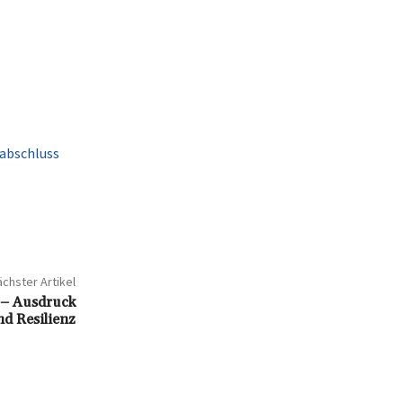
sabschluss
chster Artikel
 – Ausdruck
d Resilienz