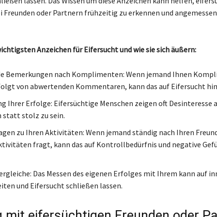
hließen lassen. Das Wissen um diese Anzeichen kann helfen, eifers
 Freunden oder Partnern frühzeitig zu erkennen und angemessen
wichtigsten Anzeichen für Eifersucht und wie sie sich äußern:
e Bemerkungen nach Komplimenten: Wenn jemand Ihnen Kompl
olgt von abwertenden Kommentaren, kann das auf Eifersucht hi
g Ihrer Erfolge: Eifersüchtige Menschen zeigen oft Desinteresse 
statt stolz zu sein.
agen zu Ihren Aktivitäten: Wenn jemand ständig nach Ihren Freun
ktivitäten fragt, kann das auf Kontrollbedürfnis und negative Gef
ergleiche: Das Messen des eigenen Erfolges mit Ihrem kann auf in
iten und Eifersucht schließen lassen.
mit eifersüchtigen Freunden oder Pa