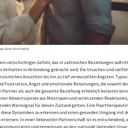
aer Bote Archivbild)
 ein vielschichtiges Gefühl, das in zahlreichen Beziehungen auftrit
 Verhalten in Verbindung gebracht wird. Die Ursachen sind vielfäl
ersönlichen Ansichten bis hin zu tief verwurzelten Ängsten. Typis
 Frustration, Angst und emotionale Belastungen, die sowohl de
n Partner als auch die gesamte Beziehung erheblich belasten könn
 einer Abwärtsspirale aus Misstrauen und verletzenden Reaktionen, 
des Warnsignal für diesen Zustand gelten. Eine Paartherapeutin
, diese Dynamiken zu erkennen und einen gesunden Umgang mit d
rlernen. In einer liebevollen Partnerschaft ist es entscheidend, o
u kommunizieren und gemeinsam an den zugrunde liegenden Ursac