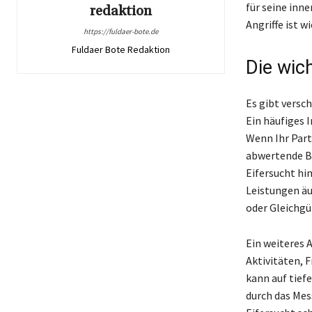
für seine inn
redaktion
Angriffe ist 
https://fuldaer-bote.de
Fuldaer Bote Redaktion
Die wic
Es gibt versch
Ein häufiges 
Wenn Ihr Part
abwertende Be
Eifersucht hi
Leistungen äu
oder Gleichgül
Ein weiteres 
Aktivitäten, 
kann auf tief
durch das Mes