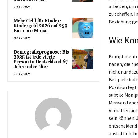
arbeiten, um 
10.12.2025
zu schaffen. 
Mehr Geld für Kinder:
Beziehung ges
Kindergeld 2026 auf 259
Euro pro Monat
04.12.2025
Wie Kom
Demografieprognose: Bis
Komplimente s
2035 ist jede vierte
Person in Deutschland 67
haben, die tie
Jahre oder älter
nicht nur daz
11.12.2025
Beispiel sind
Position legt
subtile Manip
Missverständn
Verhalten auf
sein können. 
entscheidend 
anstatt ehrli