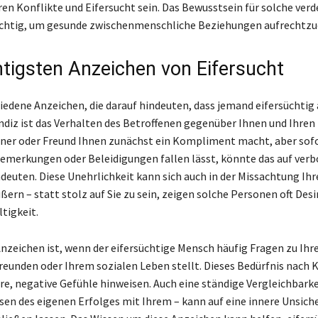
eren Konflikte und Eifersucht sein. Das Bewusstsein für solche ver
wichtig, um gesunde zwischenmenschliche Beziehungen aufrechtzu
htigsten Anzeichen von Eifersucht
iedene Anzeichen, die darauf hindeuten, dass jemand eifersüchtig au
Indiz ist das Verhalten des Betroffenen gegenüber Ihnen und Ihren
ner oder Freund Ihnen zunächst ein Kompliment macht, aber sof
merkungen oder Beleidigungen fallen lässt, könnte das auf ver
ndeuten. Diese Unehrlichkeit kann sich auch in der Missachtung Ihr
ßern – statt stolz auf Sie zu sein, zeigen solche Personen oft Des
tigkeit.
Anzeichen ist, wenn der eifersüchtige Mensch häufig Fragen zu Ihr
Freunden oder Ihrem sozialen Leben stellt. Dieses Bedürfnis nach 
ere, negative Gefühle hinweisen. Auch eine ständige Vergleichbarke
sen des eigenen Erfolges mit Ihrem – kann auf eine innere Unsich