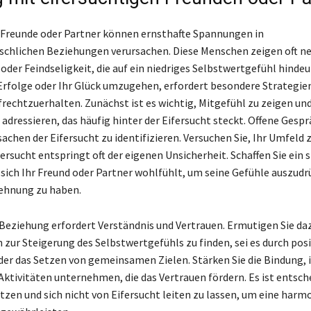
 Freunde oder Partner können ernsthafte Spannungen in
chlichen Beziehungen verursachen. Diese Menschen zeigen oft ne
er Feindseligkeit, die auf ein niedriges Selbstwertgefühl hindeu
 Erfolge oder Ihr Glück umzugehen, erfordert besondere Strategien
rechtzuerhalten. Zunächst ist es wichtig, Mitgefühl zu zeigen und
 adressieren, das häufig hinter der Eifersucht steckt. Offene Ges
sachen der Eifersucht zu identifizieren. Versuchen Sie, Ihr Umfeld 
ersucht entspringt oft der eigenen Unsicherheit. Schaffen Sie ein 
sich Ihr Freund oder Partner wohlfühlt, um seine Gefühle auszud
ehnung zu haben.
Beziehung erfordert Verständnis und Vertrauen. Ermutigen Sie da
 zur Steigerung des Selbstwertgefühls zu finden, sei es durch posi
er das Setzen von gemeinsamen Zielen. Stärken Sie die Bindung, 
tivitäten unternehmen, die das Vertrauen fördern. Es ist entsche
tzen und sich nicht von Eifersucht leiten zu lassen, um eine harm