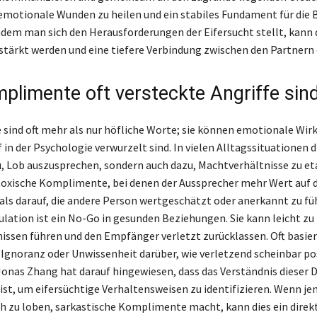
emotionale Wunden zu heilen und ein stabiles Fundament für die
Indem man sich den Herausforderungen der Eifersucht stellt, kann 
tärkt werden und eine tiefere Verbindung zwischen den Partnern
plimente oft versteckte Angriffe sin
ind oft mehr als nur höfliche Worte; sie können emotionale Wi
f in der Psychologie verwurzelt sind. In vielen Alltagssituationen d
u, Lob auszusprechen, sondern auch dazu, Machtverhältnisse zu eta
 toxische Komplimente, bei denen der Aussprecher mehr Wert auf d
 als darauf, die andere Person wertgeschätzt oder anerkannt zu fü
ulation ist ein No-Go in gesunden Beziehungen. Sie kann leicht zu
issen führen und den Empfänger verletzt zurücklassen. Oft basier
 Ignoranz oder Unwissenheit darüber, wie verletzend scheinbar po
Jonas Zhang hat darauf hingewiesen, dass das Verständnis dieser
ist, um eifersüchtige Verhaltensweisen zu identifizieren. Wenn j
ch zu loben, sarkastische Komplimente macht, kann dies ein direk