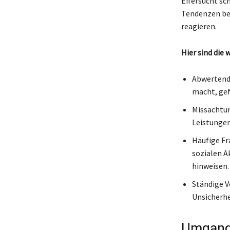
Eifersucht sc
Tendenzen bei
reagieren.
Hier sind die 
Abwertend
macht, gef
Missachtun
Leistungen 
Häufige Fr
sozialen A
hinweisen.
Ständige V
Unsicherhe
Umgang 