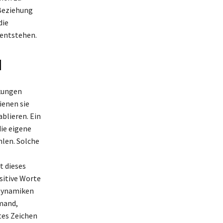
 Beziehung
die
 entstehen.
d
rkungen
ienen sie
blieren. Ein
ie eigene
hlen. Solche
t dieses
sitive Worte
 Dynamiken
emand,
tes Zeichen