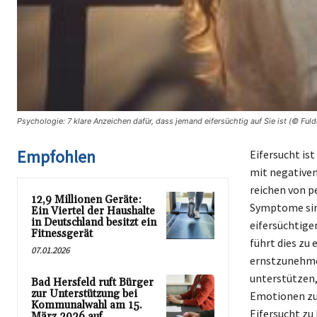
Psychologie: 7 klare Anzeichen dafür, dass jemand eifersüchtig auf Sie ist (© Fuld
Empfohlen
Eifersucht ist
mit negativem
reichen von p
12,9 Millionen Geräte:
Symptome sind
Ein Viertel der Haushalte
in Deutschland besitzt ein
eifersüchtige
Fitnessgerät
führt dies zu
07.01.2026
ernstzunehmen
unterstützen
Bad Hersfeld ruft Bürger
zur Unterstützung bei
Emotionen zu e
Kommunalwahl am 15.
Eifersucht z
März 2026 auf