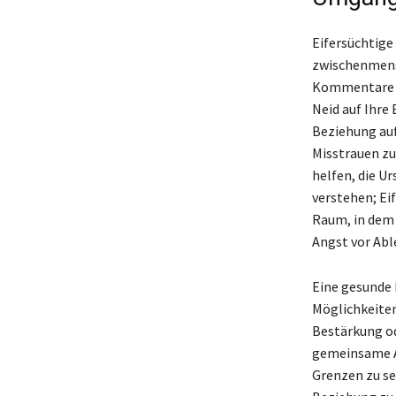
Eifersüchtige
zwischenmens
Kommentare od
Neid auf Ihre
Beziehung auf
Misstrauen zu
helfen, die Ur
verstehen; Eif
Raum, in dem 
Angst vor Abl
Eine gesunde 
Möglichkeiten
Bestärkung od
gemeinsame Ak
Grenzen zu se