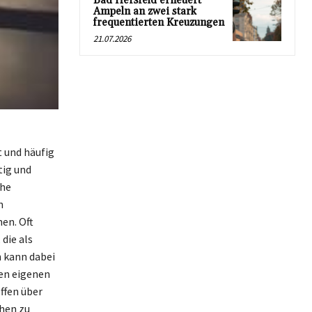
Bad Hersfeld erneuert
Ampeln an zwei stark
frequentierten Kreuzungen
21.07.2026
t und häufig
tig und
che
n
en. Oft
die als
 kann dabei
en eigenen
ffen über
hen zu