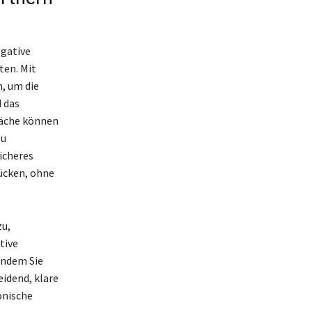
gative
ten. Mit
, um die
 das
präche können
zu
sicheres
rücken, ohne
zu,
tive
indem Sie
idend, klare
onische