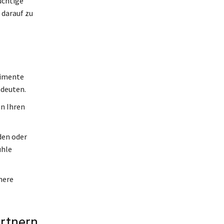
üchtige
 darauf zu
imente
ndeuten.
an Ihren
den oder
ühle
nere
rtnern