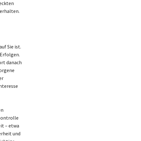
deckten
erhalten.
f Sie ist.
 Erfolgen.
ort danach
borgene
er
interesse
en
Kontrolle
it – etwa
erheit und