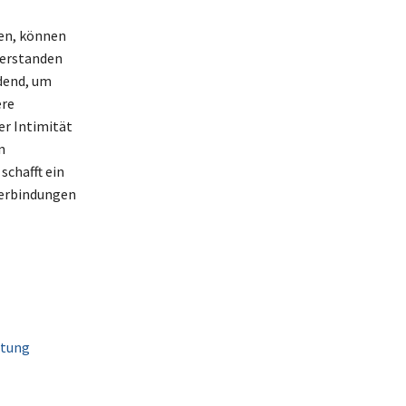
hen, können
verstanden
dend, um
ere
r Intimität
n
schafft ein
 Verbindungen
utung