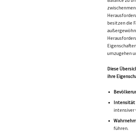
zwischenmens
Herausforderu
besitzen die 
außergewöhnli
Herausforderu
Eigenschaften
umzugehen und
Diese Übersic
ihre Eigensch
Bevölkerun
Intensität
intensiver 
Wahrnehmu
führen.