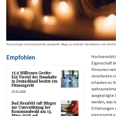
Psychologie hochsensibilität sexualität: Wege zu tieferem Verständnis und Sinnlic
Empfohlen
Hochsensibili
Eigenschaft b
Personen nehm
12,9 Millionen Geräte:
verarbeiten s
Ein Viertel der Haushalte
in Deutschland besitzt ein
erlauben es i
Fitnessgerät
wahrzunehmen 
07.01.2026
ausgeprägte S
werden, was l
Bad Hersfeld ruft Bürger
zur Unterstützung bei
Erfahrungen z
Kommunalwahl am 15.
gleichzeitig 
März 2026 auf