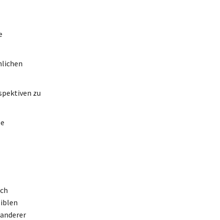
e
hlichen
spektiven zu
le
rch
iblen
 anderer