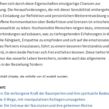
ffnen sich durch diese Eigenschaften einzigartige Chancen zur
ung. Die Herausforderungen, die mit dieser Sensibilität einherge
ls Einladung zur Reflektion und persönlichen Weiterentwicklung 
offene Kommunikation über Bedürfnisse und Grenzen ist entschei
 Sexualität zu leben. Hochsensible Menschen neigen dazu, intensiv
rbindungen aufzubauen, was zu tiefergehenden Erfahrungen in de
Die Fähigkeit, Empathie zu empfinden und sich auf die emotionale
 Partners einzulassen, führt zu einem besseren Verständnis und 
ld, in dem beide Partner sich frei entfalten können. Diese tiefen
nur das sexuelle Leben bereichern, sondern auch das allgemeine
in der Beziehung fördern.
ant:
: Die verborgene Kraft der Baumperlen und ihre spirituelle Bede
ie: 6 Wege, mit manipulativen Kollegen umzugehen
e: Die Untreue der Narzissten und ihre geheimen Motive