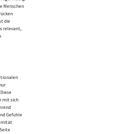
le Menschen
rücken
t die
s relevant,
h
otionalen
nur
 Diese
 mit sich
hrend
und Gefühle
imität
Seite