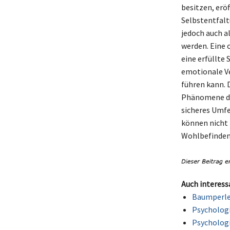
besitzen, erö
Selbstentfalt
jedoch auch a
werden. Eine 
eine erfüllte
emotionale Ve
führen kann. 
Phänomene des
sicheres Umfe
können nicht 
Wohlbefinden 
Auch interess
Baumperlen
Psycholog
Psychologi