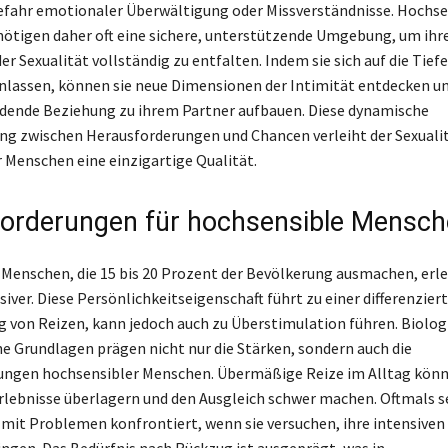
efahr emotionaler Überwältigung oder Missverständnisse. Hochse
nötigen daher oft eine sichere, unterstützende Umgebung, um ihre
er Sexualität vollständig zu entfalten. Indem sie sich auf die Tiefe
lassen, können sie neue Dimensionen der Intimität entdecken un
ndende Beziehung zu ihrem Partner aufbauen. Diese dynamische
g zwischen Herausforderungen und Chancen verleiht der Sexuali
 Menschen eine einzigartige Qualität.
orderungen für hochsensible Mensc
Menschen, die 15 bis 20 Prozent der Bevölkerung ausmachen, erle
iver. Diese Persönlichkeitseigenschaft führt zu einer differenzier
on Reizen, kann jedoch auch zu Überstimulation führen. Biolog
e Grundlagen prägen nicht nur die Stärken, sondern auch die
ungen hochsensibler Menschen. Übermäßige Reize im Alltag kön
lebnisse überlagern und den Ausgleich schwer machen. Oftmals s
mit Problemen konfrontiert, wenn sie versuchen, ihre intensiven 
ingen. Das Bedürfnis nach Rückzug ist ausgeprägt, was in