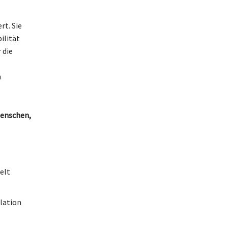
t. Sie
ilität
 die
n
Menschen,
elt
lation