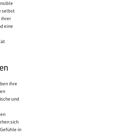
nsible
 selbst
 ihrer
d eine
tät
hen
ben ihre
ten
ische und
nen
ehen sich
Gefühle in