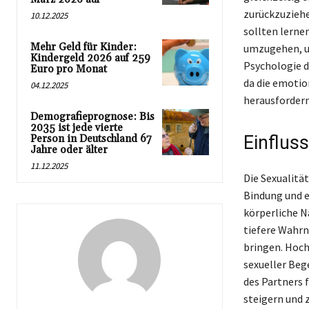
zurückzuziehe
10.12.2025
sollten lerne
Mehr Geld für Kinder:
umzugehen, um
Kindergeld 2026 auf 259
Psychologie d
Euro pro Monat
da die emotio
04.12.2025
herausfordern
Demografieprognose: Bis
2035 ist jede vierte
Einfluss
Person in Deutschland 67
Jahre oder älter
11.12.2025
Die Sexualitä
Bindung und e
körperliche N
tiefere Wahr
bringen. Hoch
sexueller Beg
des Partners f
steigern und z