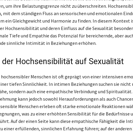
n, um ihre Belastungsgrenze nicht zu überschreiten. Hochsensib
n, mit dem ständigen Fluss an sensorischen und emotionalen Eind
 ein Gleichgewicht und Harmonie zu finden. In diesem Kontext is
er Hochsensibilität und deren Einfluss auf die Sexualität besonder
nale Tiefe und Empathie das Potenzial für bereichernde, aber auc
de sinnliche Intimität in Beziehungen erhöhen.
 der Hochsensibilität auf Sexualität
t hochsensibler Menschen ist oft geprägt von einer intensiven em
iner tiefen Sinnlichkeit. In intimen Beziehungen suchen sie nicht 
ähe, sondern auch eine empathische Verbindung und Spiritualität.
nehmung kann jedoch sowohl Herausforderungen als auch Chancen
sensible Menschen erleben oft starke emotionale Reaktionen wä
egnungen, was zu einer erhöhten Sensibilität für die Bedürfnisse 
ührt. Auf der einen Seite kann diese empathische Fähigkeit die Int
u einer erfüllenden, sinnlichen Erfahrung führen; auf der anderen 