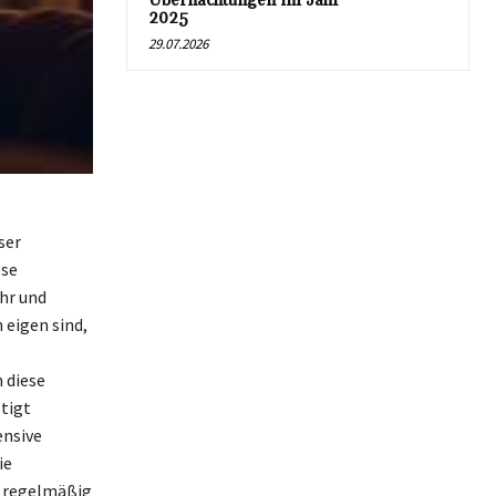
Übernachtungen im Jahr
2025
29.07.2026
ser
ese
hr und
 eigen sind,
 diese
tigt
ensive
ie
h regelmäßig