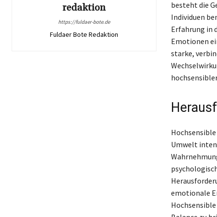
besteht die G
redaktion
Individuen be
https://fuldaer-bote.de
Erfahrung in d
Fuldaer Bote Redaktion
Emotionen ein
starke, verbi
Wechselwirkun
hochsensibler
Herausf
Hochsensible 
Umwelt intens
Wahrnehmung v
psychologisch
Herausforder
emotionale Er
Hochsensible 
Balance zu br