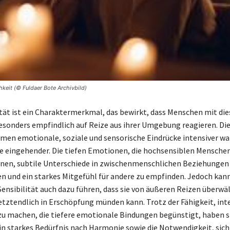
hkeit (© Fuldaer Bote Archivbild)
tät ist ein Charaktermerkmal, das bewirkt, dass Menschen mit die
esonders empfindlich auf Reize aus ihrer Umgebung reagieren. Di
en emotionale, soziale und sensorische Eindrücke intensiver wa
ie eingehender. Die tiefen Emotionen, die hochsensiblen Menschen
hnen, subtile Unterschiede in zwischenmenschlichen Beziehungen
und ein starkes Mitgefühl für andere zu empfinden. Jedoch kann
ensibilität auch dazu führen, dass sie von äußeren Reizen überwäl
etztendlich in Erschöpfung münden kann. Trotz der Fähigkeit, int
u machen, die tiefere emotionale Bindungen begünstigt, haben s
ein starkes Bedürfnis nach Harmonie sowie die Notwendigkeit, sic