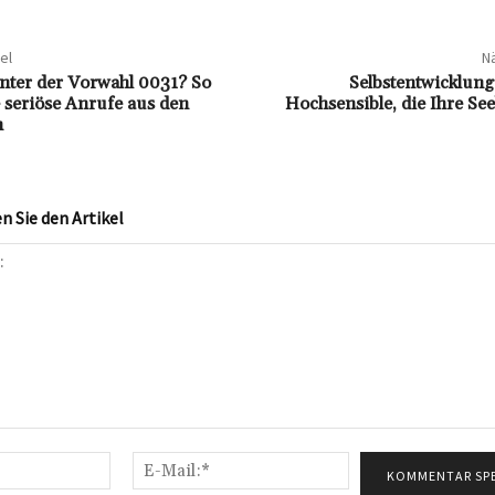
el
Nä
inter der Vorwahl 0031? So
Selbstentwicklung
 seriöse Anrufe aus den
Hochsensible, die Ihre Se
n
 Sie den Artikel
Name:*
E-
Mail:*