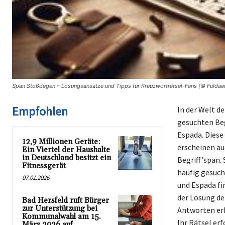
Span Stoßdegen – Lösungsansätze und Tipps für Kreuzworträtsel-Fans (© Fuldaer
Empfohlen
In der Welt d
gesuchten Beg
Espada. Diese
12,9 Millionen Geräte:
erscheinen au
Ein Viertel der Haushalte
in Deutschland besitzt ein
Begriff ’span
Fitnessgerät
häufig gesuc
07.01.2026
und Espada fin
der Lösung de
Bad Hersfeld ruft Bürger
zur Unterstützung bei
Antworten erh
Kommunalwahl am 15.
Ihr Rätsel erf
März 2026 auf