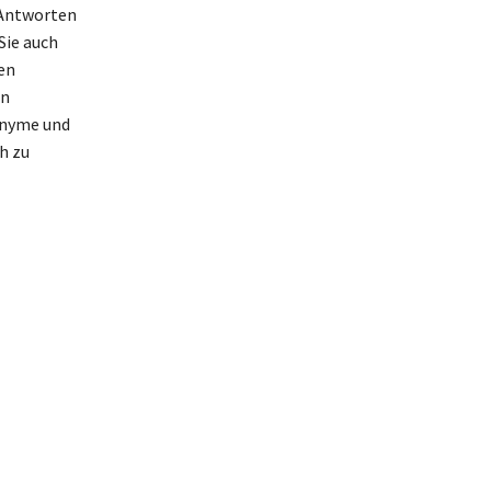
 Antworten
Sie auch
en
en
onyme und
h zu