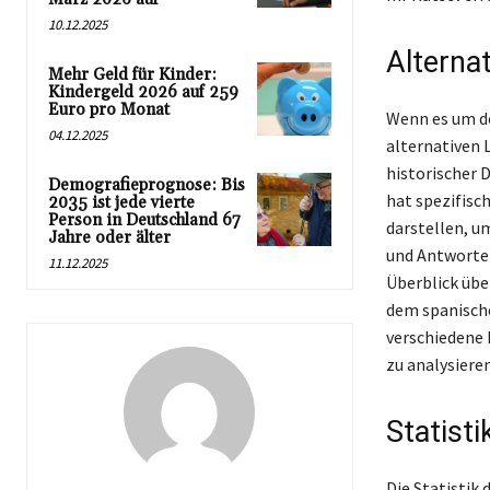
10.12.2025
Alterna
Mehr Geld für Kinder:
Kindergeld 2026 auf 259
Euro pro Monat
Wenn es um de
04.12.2025
alternativen 
historischer 
Demografieprognose: Bis
hat spezifisc
2035 ist jede vierte
Person in Deutschland 67
darstellen, u
Jahre oder älter
und Antworten
11.12.2025
Überblick über
dem spanische
verschiedene 
zu analysieren
Statist
Die Statistik