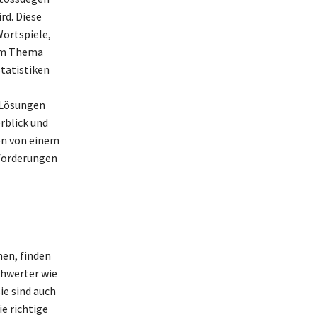
rd. Diese
Wortspiele,
dem Thema
Statistiken
r Lösungen
rblick und
en von einem
sforderungen
hen, finden
chwerter wie
ie sind auch
e richtige