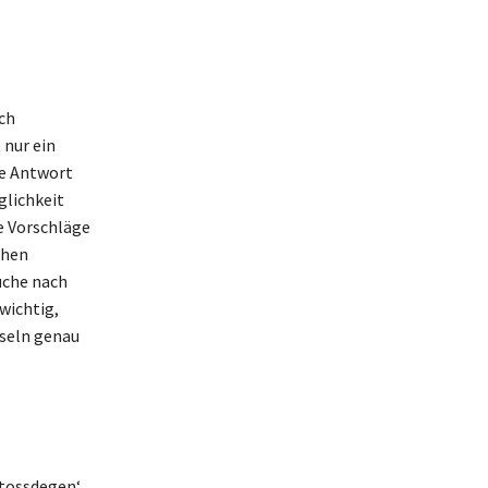
ch
 nur ein
se Antwort
glichkeit
e Vorschläge
chen
Suche nach
wichtig,
tseln genau
Stossdegen‘