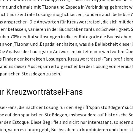
mt und oftmals mit Tizona und Espada in Verbindung gebracht wi
 nicht nur zentrale Lösungsmöglichkeiten, sondern auch beliebte 
ns ansprechen. Die Antworten für Kreuzworträtsel, die sich mit 
en‘ befassen, variieren in der Buchstabenzahl und Schwierigkeit. 
 über 70% der Rätsellösungen in dieser Kategorie die Buchstaben
 von ‚Tizona‘ und ‚Espada‘ enthalten, was die Beliebtheit diese
 Die Analyse der häufigsten Antworten bietet einen wertvollen Übe
as Finden der korrekten Lösungen. Kreuzworträtsel-Fans profitier
tändnis dieser Muster, um erfolgreicher bei der Lösung von Herau
panischen Stossdegen zu sein.
ür Kreuzworträtsel-Fans
el-Fans, die nach der Lösung für den Begriff ’span stoßdegen‘ suc
se auf den spanischen Stoßdegen, insbesondere auf historische S
r den Estoque. Diese Begriffe sind nicht nur interessant, sondern s
eich, wenn es darum geht, Buchstaben zu kombinieren und damit di