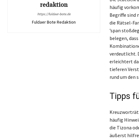
redaktion
häufig vorkom
https://fuldaer-bote.de
Begriffe sind
Fuldaer Bote Redaktion
die Rätsel-Fa
’span stoßdeg
belegen, dass
Kombinationen
verdeutlicht.
erleichtert d
tieferen Vers
rund um den s
Tipps f
Kreuzworträts
häufig Hinwei
die Tizona ode
äußerst hilfr