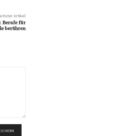
chster Artikel
: Berufe für
ele berühren