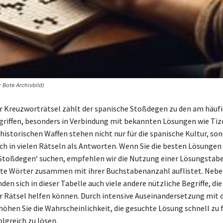
 Bote Archivbild)
er Kreuzworträtsel zählt der spanische Stoßdegen zu den am häuf
riffen, besonders in Verbindung mit bekannten Lösungen wie Tiz
 historischen Waffen stehen nicht nur für die spanische Kultur, so
ch in vielen Rätseln als Antworten. Wenn Sie die besten Lösungen 
. Stoßdegen‘ suchen, empfehlen wir die Nutzung einer Lösungstabel
hte Wörter zusammen mit ihrer Buchstabenanzahl auflistet. Nebe
den sich in dieser Tabelle auch viele andere nützliche Begriffe, die
r Rätsel helfen können. Durch intensive Auseinandersetzung mit 
öhen Sie die Wahrscheinlichkeit, die gesuchte Lösung schnell zu 
olgreich zu lösen.