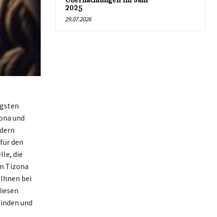
Übernachtungen im Jahr
2025
29.07.2026
igsten
ona und
ndern
für den
le, die
n Tizona
 Ihnen bei
diesen
finden und