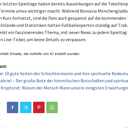
r letzten Spieltage haben bereits Auswirkungen auf die Tabellenp
 Termine umso wichtiger macht. Während Borussia Mönchengladba
 Kurs fortsetzt, sind die Fans auch gespannt auf die kommenden T
elstände und Statistiken halten Fußballexperten ständig auf Trab.
eibt ein faszinierendes Thema, mit neuer News zu jedem Spieltag
 Live-Ticker, um keine Details zu verpassen.
ant:
e: 10 gute Seiten des Schüchternseins und ihre spirituelle Bedeut
abriel – Der große Bote der himmlischen Botschaften und spiritue
 Kryptonit: Warum der Mensch Mann unsere innigsten Erwartung