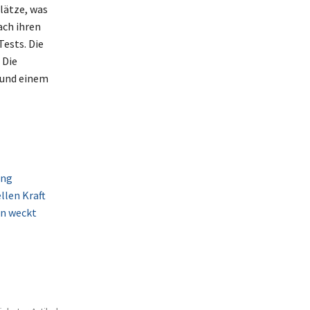
lätze, was
ch ihren
ests. Die
 Die
 und einem
ung
llen Kraft
en weckt