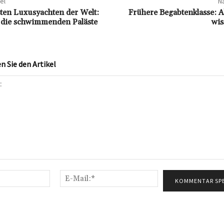
el
Nä
sten Luxusyachten der Welt:
Frühere Begabtenklasse: Al
f die schwimmenden Paläste
wi
 Sie den Artikel
Name:*
E-
Mail:*