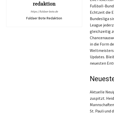
redaktion
Fußball-Bunde
https://fuldaer-bote.de
Echtzeit die 
Fuldaer Bote Redaktion
Bundesliga si
League jederz
gleichzeitig 
Chancenauswer
in die Form de
Weltmeistersc
Updates. Blei
neuesten Entw
Neueste
Aktuelle Neui
zuspitzt. Hei
Mannschaften 
St. Pauli und 