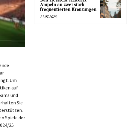
Bad Hersfeld erneuert
Ampeln an zwei stark
frequentierten Kreuzungen
21.07.2026
sende
ar
ingt. Um
tiken auf
Teams und
rhalten Sie
terstützen.
en Spiele der
2024/25