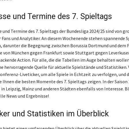
sse und Termine des 7. Spieltags
e und Termine des 7. Spieltags der Bundesliga 2024/25 sind von gr
 Fans und Analytiker. An diesem Wochenende stehen spannende Sp
, darunter die Begegnung zwischen Borussia Dortmund und dem FC 
le von München gegen Frankfurt sowie Stuttgart gegen Leverkuse
ckende Action. Für alle, die die Tabellen im Auge behalten wollen,
ine hervorragende Quelle für aktuelle Spielstände und Statistiken.
Konferenz-Liveticker, um alle Spiele in Echtzeit zu verfolgen, und d
ie Ihnen die besten Momente des 7. Spieltags zeigen. In der Saison
e in Leipzig, Mainz und anderen Städten ebenfalls von Interesse. B
elle News und Ergebnisse!
ker und Statistiken im Überblick
m bietet einen umfassenden Überblick über die aktuellen Spielstä