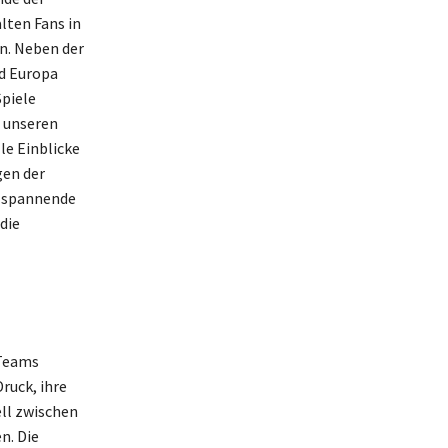
lten Fans in
n. Neben der
nd Europa
Spiele
i unseren
e Einblicke
gen der
s spannende
die
 Teams
ruck, ihre
ell zwischen
n. Die