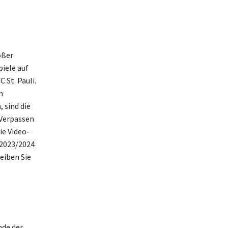
oßer
iele auf
St. Pauli.
n
 sind die
 Verpassen
ie Video-
 2023/2024
leiben Sie
nde der