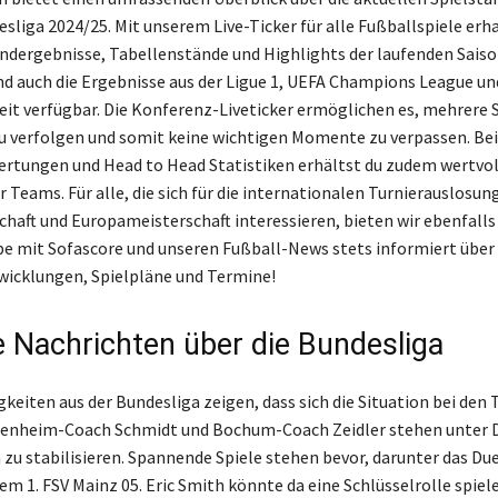
sliga 2024/25. Mit unserem Live-Ticker für alle Fußballspiele erha
Endergebnisse, Tabellenstände und Highlights der laufenden Saiso
nd auch die Ergebnisse aus der Ligue 1, UEFA Champions League u
eit verfügbar. Die Konferenz-Liveticker ermöglichen es, mehrere 
zu verfolgen und somit keine wichtigen Momente zu verpassen. Be
tungen und Head to Head Statistiken erhältst du zudem wertvoll
r Teams. Für alle, die sich für die internationalen Turnierauslosun
haft und Europameisterschaft interessieren, bieten wir ebenfall
be mit Sofascore und unseren Fußball-News stets informiert über 
icklungen, Spielpläne und Termine!
 Nachrichten über die Bundesliga
gkeiten aus der Bundesliga zeigen, dass sich die Situation bei den
denheim-Coach Schmidt und Bochum-Coach Zeidler stehen unter D
zu stabilisieren. Spannende Spiele stehen bevor, darunter das Du
dem 1. FSV Mainz 05. Eric Smith könnte da eine Schlüsselrolle spiele