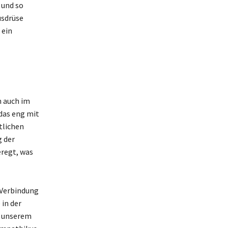
 und so
usdrüse
 ein
n auch im
 das eng mit
tlichen
g der
eregt, was
 Verbindung
in der
 unserem