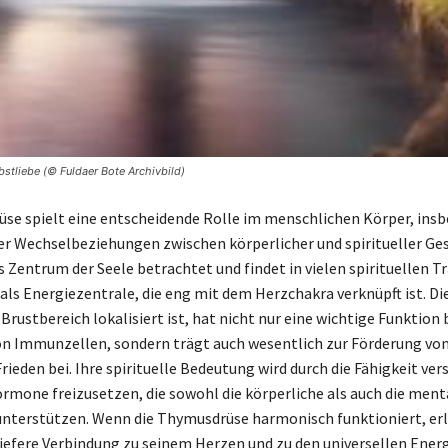
stliebe (© Fuldaer Bote Archivbild)
se spielt eine entscheidende Rolle im menschlichen Körper, ins
der Wechselbeziehungen zwischen körperlicher und spiritueller Ges
as Zentrum der Seele betrachtet und findet in vielen spirituellen T
ls Energiezentrale, die eng mit dem Herzchakra verknüpft ist. Di
Brustbereich lokalisiert ist, hat nicht nur eine wichtige Funktion 
n Immunzellen, sondern trägt auch wesentlich zur Förderung von
ieden bei. Ihre spirituelle Bedeutung wird durch die Fähigkeit ver
one freizusetzen, die sowohl die körperliche als auch die ment
nterstützen. Wenn die Thymusdrüse harmonisch funktioniert, erl
iefere Verbindung zu seinem Herzen und zu den universellen Energ