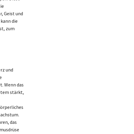
ie
r, Geist und
 kann die
ist, zum
erz und
e
t. Wenn das
stem stärkt,
örperliches
Wachstum.
ren, das
hymusdrüse