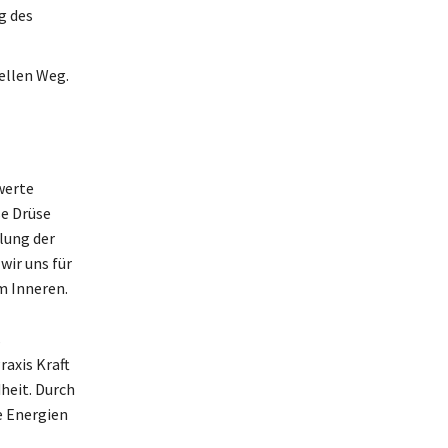
g des
ellen Weg.
werte
se Drüse
lung der
wir uns für
m Inneren.
s
raxis Kraft
heit. Durch
e Energien