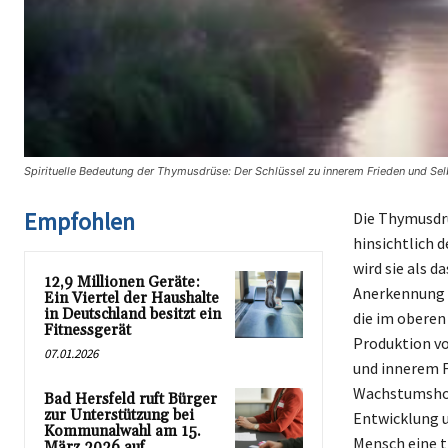
Spirituelle Bedeutung der Thymusdrüse: Der Schlüssel zu innerem Frieden und Selb
Empfohlen
Die Thymusdrü
hinsichtlich 
wird sie als d
12,9 Millionen Geräte:
Anerkennung a
Ein Viertel der Haushalte
in Deutschland besitzt ein
die im oberen 
Fitnessgerät
Produktion vo
07.01.2026
und innerem Fr
Wachstumshorm
Bad Hersfeld ruft Bürger
zur Unterstützung bei
Entwicklung u
Kommunalwahl am 15.
Mensch eine t
März 2026 auf