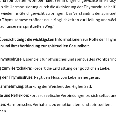
und spirituellen Wohlbefinden. Wenn Ungleichgewichte im Paras
n die Harmonisierung durch die Aktivierung der Thymusdrüse helf
wieder ins Gleichgewicht zu bringen. Das Verständnis der spiritue
 Thymusdruese eröffnet neue Möglichkeiten zur Heilung und wäc
 auf unserem spirituellen Weg.‘
Übersicht zeigt die wichtigsten Informationen zur Rolle der Thym
 und ihrer Verbindung zur spirituellen Gesundheit.
Thymusdrüse:
Essentiell für physisches und spirituelles Wohlbefin
g zum Herzchakra:
Fördert die Entfaltung der göttlichen Liebe.
g der Thymusdrüse:
Regt den Fluss von Lebensenergie an.
 Wahrnehmung:
Stärkung der Weisheit des Higher Self.
le und Reflexion:
Fördert seelische Verbindungen zu sich selbst un
en:
Harmonisches Verhältnis zu emotionalem und spirituellem
den.