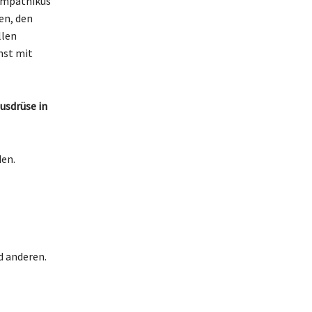
ympathikus
en, den
llen
hst mit
usdrüse in
den.
d anderen.