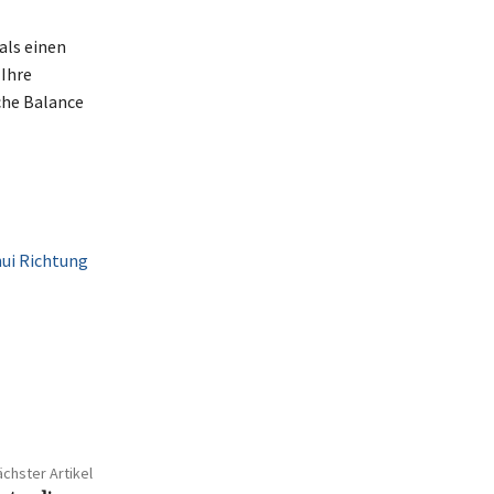
als einen
 Ihre
che Balance
hui Richtung
chster Artikel