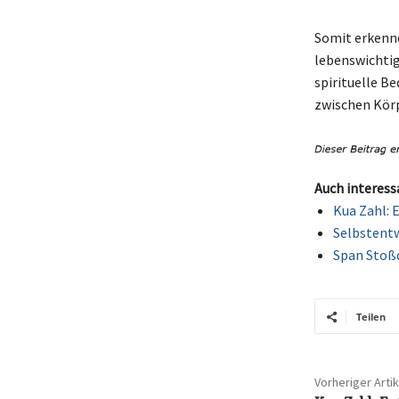
Somit erkenne
lebenswichtig
spirituelle B
zwischen Körp
Auch interess
Kua Zahl: 
Selbstentw
Span Stoßd
Teilen
Vorheriger Artik