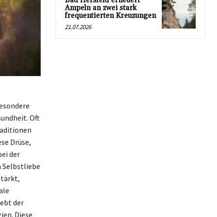
Bad Hersfeld erneuert
Ampeln an zwei stark
frequentierten Kreuzungen
21.07.2026
besondere
undheit. Oft
raditionen
ese Drüse,
bei der
 Selbstliebe
stärkt,
ale
ebt der
ien. Diese