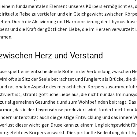
 einem fundamentalen Element unseres Körpers ermöglicht es, d
pirituelle Reise zu vertiefen und ein Gleichgewicht zwischen Körpe
ellen. Durch die Aktivierung und Harmonisierung der Thymusdrüse
ens und die Kraft der göttlichen Liebe, die im Herzen verwurzelt 
mmen.
zwischen Herz und Verstand
se spielt eine entscheidende Rolle in der Verbindung zwischen H
wird oft als Sitz der Seele betrachtet und fungiert als Brücke, die di
und rationalen Aspekte des menschlichen Körpers zusammenführ
iviert ist, strahlt göttliche Liebe aus, die nicht nur das Immunsy
zur allgemeinen Gesundheit und zum Wohlbefinden beiträgt. Das
on, das in der Thymusdrüse produziert wird, fördert nicht nur k
dern unterstützt auch die geistige Entwicklung und das innere 
verlust dieser wichtigen Drüse kann zu einem Ungleichgewicht füh
Energiefeld des Körpers auswirkt. Die spirituelle Bedeutung der T