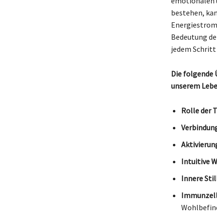
emotionalen 
bestehen, kan
Energiestrom 
Bedeutung der
jedem Schritt
Die folgende 
unserem Leben
Rolle der 
Verbindun
Aktivierun
Intuitive
Innere Stil
Immunzell
Wohlbefin