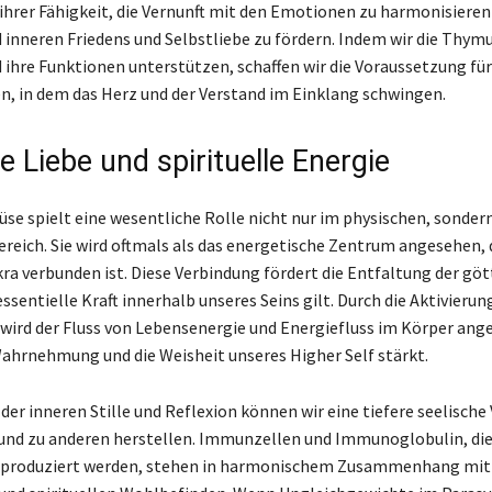
n ihrer Fähigkeit, die Vernunft mit den Emotionen zu harmonisieren
 inneren Friedens und Selbstliebe zu fördern. Indem wir die Thym
d ihre Funktionen unterstützen, schaffen wir die Voraussetzung für
en, in dem das Herz und der Verstand im Einklang schwingen.
e Liebe und spirituelle Energie
se spielt eine wesentliche Rolle nicht nur im physischen, sonder
Bereich. Sie wird oftmals als das energetische Zentrum angesehen,
a verbunden ist. Diese Verbindung fördert die Entfaltung der göt
 essentielle Kraft innerhalb unseres Seins gilt. Durch die Aktivierun
ird der Fluss von Lebensenergie und Energiefluss im Körper ang
 Wahrnehmung und die Weisheit unseres Higher Self stärkt.
er inneren Stille und Reflexion können wir eine tiefere seelische
 und zu anderen herstellen. Immunzellen und Immunoglobulin, die 
produziert werden, stehen in harmonischem Zusammenhang mit