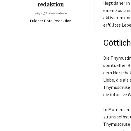
liegt daher i
redaktion
einen Zustand
https://fuldaer-bote.de
aktivieren un
Fuldaer Bote Redaktion
erfülltes Leb
Göttlich
Die Thymusdrü
spirituellen 
dem Herzchakr
Liebe, die als
Thymusdrüse w
die intuitive
In Momenten d
zu uns selbst
Thymusdrüse 