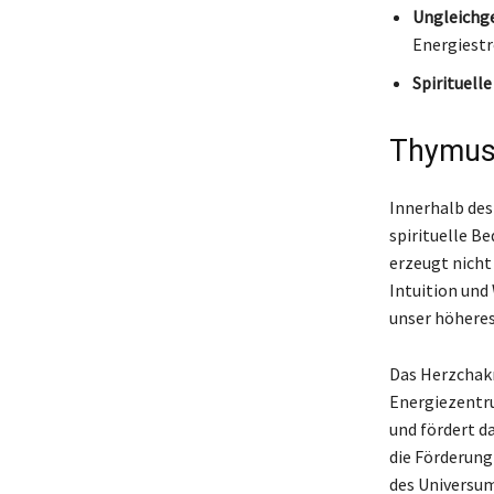
Ungleichg
Energiestr
Spirituell
Thymusd
Innerhalb de
spirituelle Be
erzeugt nicht
Intuition und
unser höheres
Das Herzchakr
Energiezentrum
und fördert d
die Förderung
des Universu