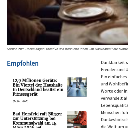
Spruch zum Danke sagen: Kreative und herzliche Ideen, um Dankbarkeit auszudrüc
Empfohlen
Dankbarkeit sp
Freuden und U
Ein einfaches
12,9 Millionen Geräte:
und Wohlbefin
Ein Viertel der Haushalte
in Deutschland besitzt ein
Worte oder in
Fitnessgerät
verwandelt al
07.01.2026
Lebensqualitä
Menschen füh
Bad Hersfeld ruft Bürger
zur Unterstützung bei
Dankesbotscha
Kommunalwahl am 15.
die Welt um u
März 2026 auf