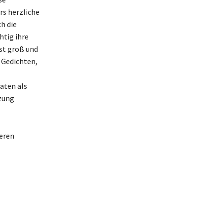
s herzliche
h die
htig ihre
ist groß und
 Gedichten,
aten als
zung
weren