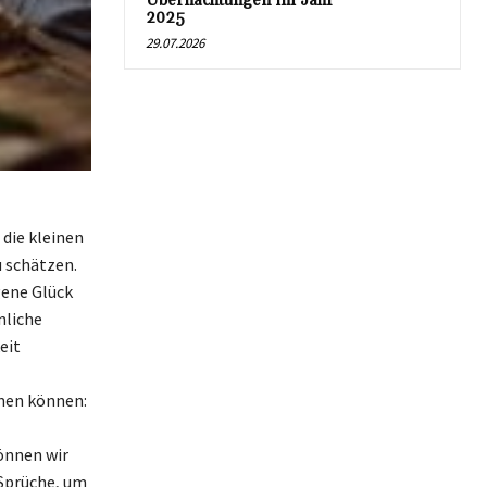
Übernachtungen im Jahr
2025
29.07.2026
 die kleinen
u schätzen.
gene Glück
nliche
eit
hmen können:
önnen wir
 Sprüche, um