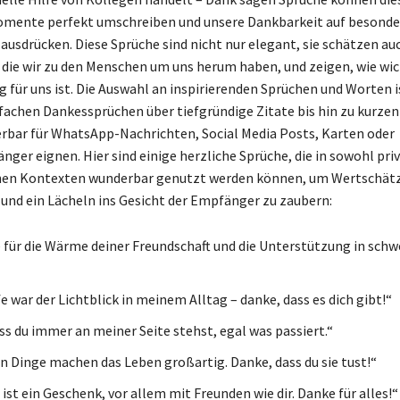
mente perfekt umschreiben und unsere Dankbarkeit auf besonder
ausdrücken. Diese Sprüche sind nicht nur elegant, sie schätzen auc
die wir zu den Menschen um uns herum haben, und zeigen, wie wic
 für uns ist. Die Auswahl an inspirierenden Sprüchen und Worten 
nfachen Dankessprüchen über tiefgründige Zitate bis hin zu kurzen
erbar für WhatsApp-Nachrichten, Social Media Posts, Karten oder
ger eignen. Hier sind einige herzliche Sprüche, die in sowohl priv
chen Kontexten wunderbar genutzt werden können, um Wertschät
und ein Lächeln ins Gesicht der Empfänger zu zaubern:
 für die Wärme deiner Freundschaft und die Unterstützung in sch
e war der Lichtblick in meinem Alltag – danke, dass es dich gibt!“
ss du immer an meiner Seite stehst, egal was passiert.“
en Dinge machen das Leben großartig. Danke, dass du sie tust!“
ist ein Geschenk, vor allem mit Freunden wie dir. Danke für alles!“