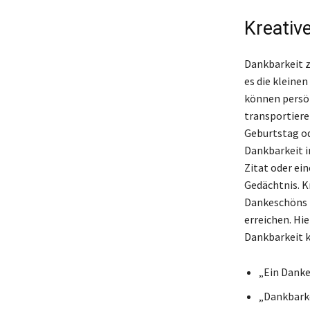
Kreativ
Dankbarkeit zu
es die kleine
können persön
transportiere
Geburtstag ode
Dankbarkeit i
Zitat oder ei
Gedächtnis. K
Dankeschöns 
erreichen. Hie
Dankbarkeit k
„Ein Danke
„Dankbarke