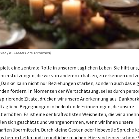
ken (© Fuldaer Bote Archivbild)
ielt eine zentrale Rolle in unserem täglichen Leben. Sie hilft uns,
nterstützungen, die wir von anderen erhalten, zu erkennen und z
 ‚Danke‘ kann nicht nur Beziehungen stärken, sondern auch das ei
den fördern. In Momenten der Wertschätzung, sei es durch persö
spirierende Zitate, drücken wir unsere Anerkennung aus. Dankbark
ltägliche Begegnungen in bedeutende Erinnerungen, die unsere
t erhöhen. Es ist eine der kraftvollsten Weisheiten, die wir anne
len sich geschätzt und wahrgenommen, wenn wir ihnen unsere
ften übermitteln. Durch kleine Gesten oder liebevolle Sprüche k
ns herum heller und freundlicher machen. Hier sind einige schöne