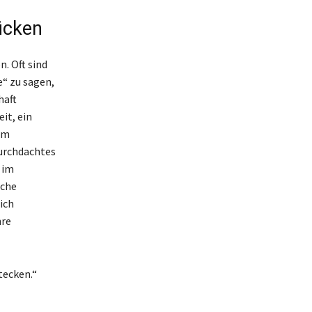
ücken
. Oft sind
e“ zu sagen,
haft
it, ein
 um
durchdachtes
 im
iche
ich
hre
tecken.“