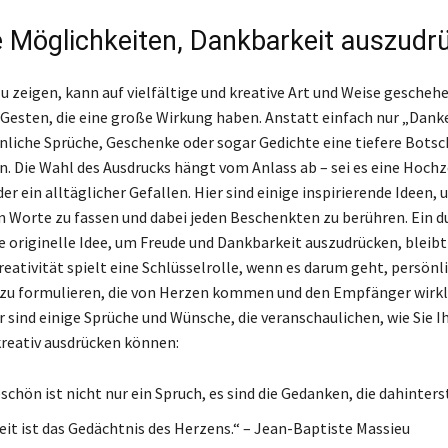
e Möglichkeiten, Dankbarkeit auszudr
 zeigen, kann auf vielfältige und kreative Art und Weise geschehen
n Gesten, die eine große Wirkung haben. Anstatt einfach nur „Dank
liche Sprüche, Geschenke oder sogar Gedichte eine tiefere Botsc
n. Die Wahl des Ausdrucks hängt vom Anlass ab – sei es eine Hochze
r ein alltäglicher Gefallen. Hier sind einige inspirierende Ideen,
n Worte zu fassen und dabei jeden Beschenkten zu berühren. Ein 
ne originelle Idee, um Freude und Dankbarkeit auszudrücken, bleibt
reativität spielt eine Schlüsselrolle, wenn es darum geht, persönl
zu formulieren, die von Herzen kommen und den Empfänger wirkl
r sind einige Sprüche und Wünsche, die veranschaulichen, wie Sie I
reativ ausdrücken können:
schön ist nicht nur ein Spruch, es sind die Gedanken, die dahinters
it ist das Gedächtnis des Herzens.“ – Jean-Baptiste Massieu