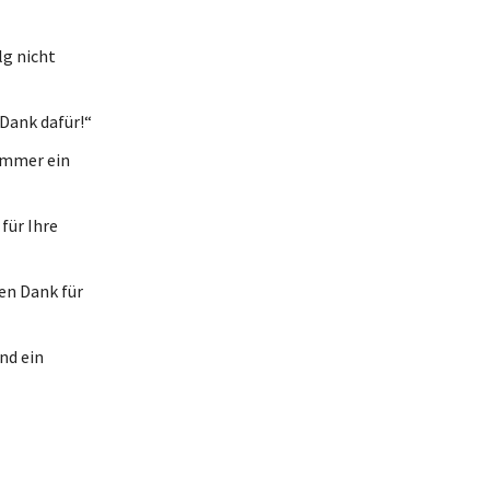
lg nicht
 Dank dafür!“
immer ein
für Ihre
en Dank für
nd ein