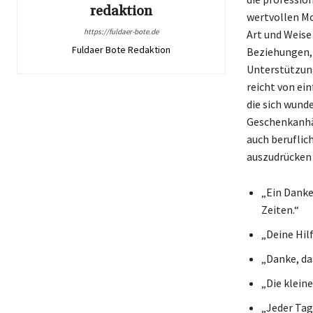
redaktion
wertvollen Mo
https://fuldaer-bote.de
Art und Weise 
Fuldaer Bote Redaktion
Beziehungen, 
Unterstützung
reicht von ei
die sich wund
Geschenkanhän
auch berufli
auszudrücken 
„Ein Danke
Zeiten.“
„Deine Hilf
„Danke, da
„Die klein
„Jeder Tag 