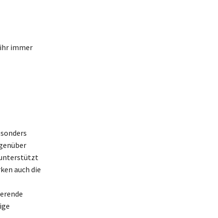
 ihr immer
esonders
egenüber
 unterstützt
ken auch die
ierende
ige