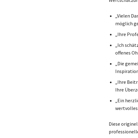
„Vielen Da
möglich g
„Ihre Prof
„Ich schät
offenes Oh
„Die gemei
Inspiratio
„Ihre Beit
Ihre Überz
„Ein herzl
wertvolles
Diese origine
professionell