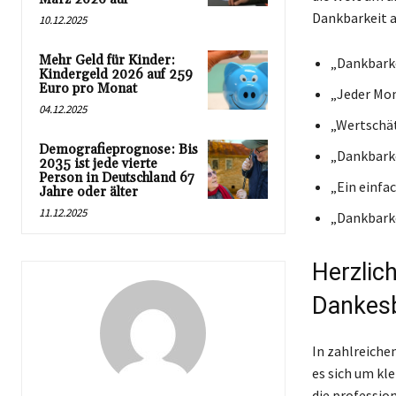
Dankbarkeit a
10.12.2025
Mehr Geld für Kinder:
„Dankbarke
Kindergeld 2026 auf 259
Euro pro Monat
„Jeder Mom
04.12.2025
„Wertschät
Demografieprognose: Bis
„Dankbarke
2035 ist jede vierte
Person in Deutschland 67
„Ein einfa
Jahre oder älter
11.12.2025
„Dankbarkei
Herzlic
Dankes
In zahlreiche
es sich um kl
die professio