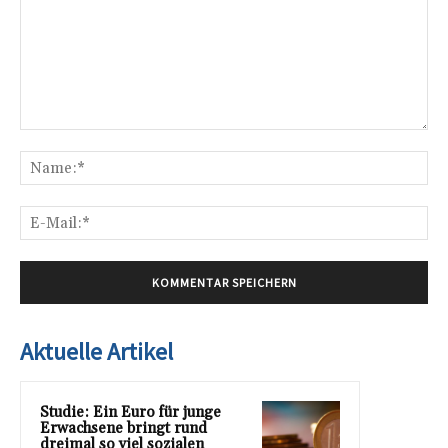
Kommentar:
Na
E-
Mai
Aktuelle Artikel
Studie: Ein Euro für junge
Erwachsene bringt rund
dreimal so viel sozialen