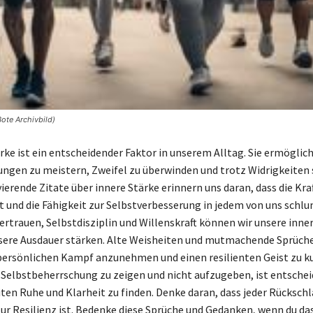
Bote Archivbild)
rke ist ein entscheidender Faktor in unserem Alltag. Sie ermöglich
ngen zu meistern, Zweifel zu überwinden und trotz Widrigkeiten 
ierende Zitate über innere Stärke erinnern uns daran, dass die Kraf
t und die Fähigkeit zur Selbstverbesserung in jedem von uns schl
ertrauen, Selbstdisziplin und Willenskraft können wir unsere inne
sere Ausdauer stärken. Alte Weisheiten und mutmachende Sprüche
persönlichen Kampf anzunehmen und einen resilienten Geist zu ku
, Selbstbeherrschung zu zeigen und nicht aufzugeben, ist entschei
iten Ruhe und Klarheit zu finden. Denke daran, dass jeder Rückschl
ur Resilienz ist. Bedenke diese Sprüche und Gedanken, wenn du da