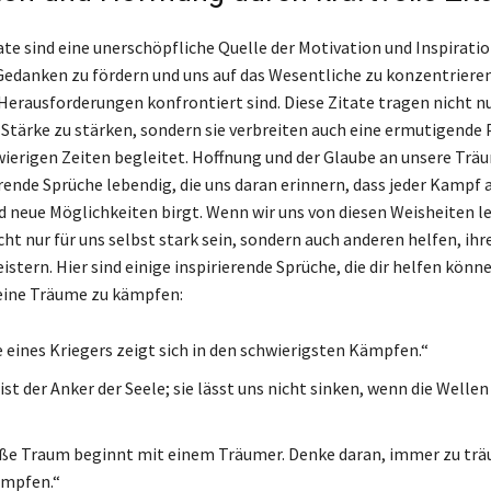
ate sind eine unerschöpfliche Quelle der Motivation und Inspiratio
 Gedanken zu fördern und uns auf das Wesentliche zu konzentrieren
Herausforderungen konfrontiert sind. Diese Zitate tragen nicht nu
 Stärke zu stärken, sondern sie verbreiten auch eine ermutigende P
hwierigen Zeiten begleitet. Hoffnung und der Glaube an unsere Tr
erende Sprüche lebendig, die uns daran erinnern, dass jeder Kampf 
neue Möglichkeiten birgt. Wenn wir uns von diesen Weisheiten le
ht nur für uns selbst stark sein, sondern auch anderen helfen, ihr
tern. Hier sind einige inspirierende Sprüche, die dir helfen könne
deine Träume zu kämpfen:
e eines Kriegers zeigt sich in den schwierigsten Kämpfen.“
st der Anker der Seele; sie lässt uns nicht sinken, wenn die Welle
ße Traum beginnt mit einem Träumer. Denke daran, immer zu tr
ämpfen.“