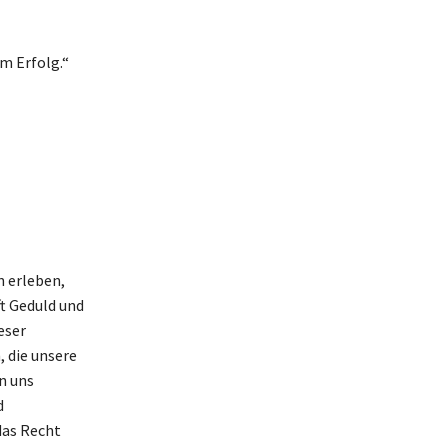
m Erfolg.“
n erleben,
ft Geduld und
eser
 die unsere
n uns
d
das Recht