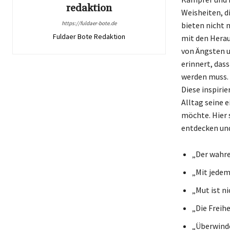
redaktion
Weisheiten, d
https://fuldaer-bote.de
bieten nicht 
Fuldaer Bote Redaktion
mit den Hera
von Ängsten u
erinnert, das
werden muss. 
Diese inspiri
Alltag seine 
möchte. Hier 
entdecken und
„Der wahre 
„Mit jedem
„Mut ist n
„Die Freihe
„Überwinde