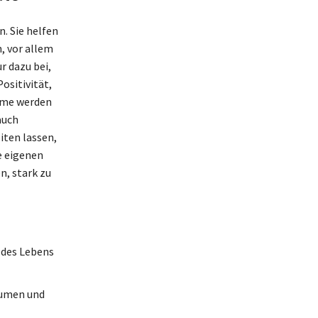
n. Sie helfen
, vor allem
r dazu bei,
ositivität,
äume werden
auch
iten lassen,
e eigenen
n, stark zu
n des Lebens
äumen und