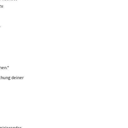
zu
“
hen.“
ichung deiner
spirierender