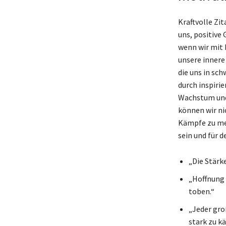
Kraftvolle Zit
uns, positive
wenn wir mit 
unsere innere
die uns in sc
durch inspiri
Wachstum und 
können wir nic
Kämpfe zu meis
sein und für 
„Die Stärk
„Hoffnung i
toben.“
„Jeder gro
stark zu k