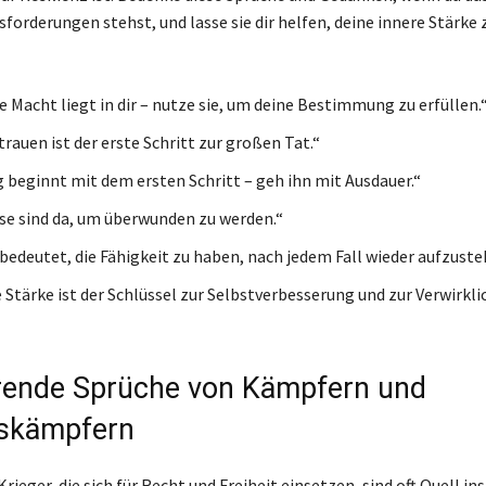
forderungen stehst, und lasse sie dir helfen, deine innere Stärke 
e Macht liegt in dir – nutze sie, um deine Bestimmung zu erfüllen.
rauen ist der erste Schritt zur großen Tat.“
 beginnt mit dem ersten Schritt – geh ihn mit Ausdauer.“
se sind da, um überwunden zu werden.“
 bedeutet, die Fähigkeit zu haben, nach jedem Fall wieder aufzuste
e Stärke ist der Schlüssel zur Selbstverbesserung und zur Verwirkl
erende Sprüche von Kämpfern und
tskämpfern
ieger, die sich für Recht und Freiheit einsetzen, sind oft Quell in