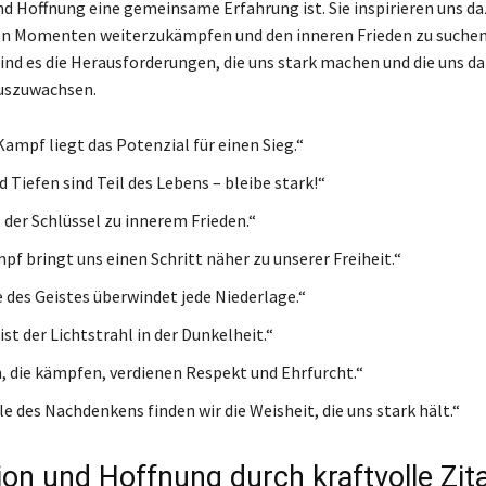
nd Hoffnung eine gemeinsame Erfahrung ist. Sie inspirieren uns da
en Momenten weiterzukämpfen und den inneren Frieden zu suchen
sind es die Herausforderungen, die uns stark machen und die uns d
auszuwachsen.
Kampf liegt das Potenzial für einen Sieg.“
 Tiefen sind Teil des Lebens – bleibe stark!“
 der Schlüssel zu innerem Frieden.“
pf bringt uns einen Schritt näher zu unserer Freiheit.“
e des Geistes überwindet jede Niederlage.“
st der Lichtstrahl in der Dunkelheit.“
 die kämpfen, verdienen Respekt und Ehrfurcht.“
lle des Nachdenkens finden wir die Weisheit, die uns stark hält.“
ion und Hoffnung durch kraftvolle Zit