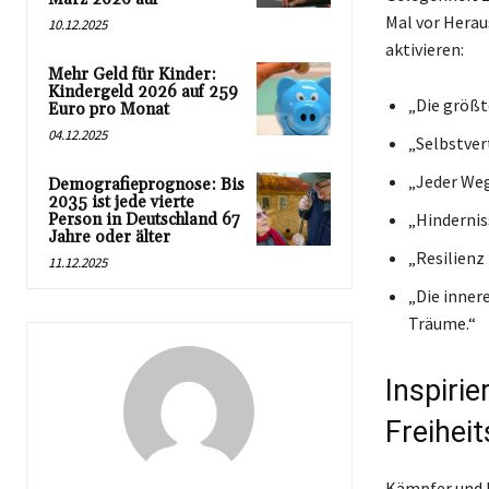
Mal vor Heraus
10.12.2025
aktivieren:
Mehr Geld für Kinder:
Kindergeld 2026 auf 259
„Die größt
Euro pro Monat
04.12.2025
„Selbstvert
„Jeder Weg
Demografieprognose: Bis
2035 ist jede vierte
„Hindernis
Person in Deutschland 67
Jahre oder älter
„Resilienz
11.12.2025
„Die inner
Träume.“
Inspiri
Freihei
Kämpfer und Kr