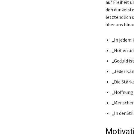
auf Freiheit u
den dunkelst
letztendlich 
über uns hin
„In jedem 
„Höhen und
„Geduld ist
„Jeder Kam
„Die Stärk
„Hoffnung i
„Menschen,
„In der Sti
Motivat