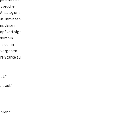
e Sprüche
 Ansatz, um
n. Inmitten
uns daran
ampf verfolgt
dorthin.
n, der im
ervorgehen
re Stärke zu
bt.“
ls auf.“
hren.“