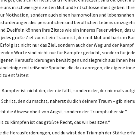
ie uns in schwierigen Zeiten Mut und Entschlossenheit geben. Ihr
nur Motivation, sondern auch einen humorvollen und lebensnahen
usforderungen des persönlichen und beruflichen Lebens umzugehe
nd Zweifeln können ihre Zitate wie ein inneres Feuer wirken, das 
s jedes große Ziel zuerst ein Traum ist, der mit Mut und hartem K
Erfolg ist nicht nur das Ziel, sondern auch der Weg und der Kampf 
erenden Worte sind nicht nur für Kämpfer gedacht, sondern für jede
eigenen Herausforderungen bewältigen und siegreich aus ihnen h
sind einige mitreißende Sprüche, die dazu anregen, die eigene inne
 zu entfalten:
Kämpfer ist nicht der, der nie fällt, sondern der, der niemals aufgi
 Schritt, den du machst, näherst du dich deinem Traum – gib niema
icht die Abwesenheit von Angst, sondern der Triumph über sie.“
it zu kämpfen ist das größte Recht, das wir besitzen.“
 die Herausforderungen, und du wirst den Triumph der Stärke erfa