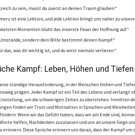
reich zu sein, musst du zuerst an deinen Traum glauben.“
merz ist eine Lektion, und jede Lektion bringt uns näher zu unsere
nkelsten Momenten blüht das innerste Feuer der Hoffnung auf.“
 Umstände, sondern dein Wille bestimmt deinen Kampf.“
 das, was dir wichtig ist, und du wirst niemals verlieren.“
liche Kampf: Leben, Höhen und Tiefen
t eine ständige Herausforderung, in der Menschen Höhen und Tiefe
ensweg prägen. Jeder Kampf ist ein Teil des Lebens und verlangt o
 Einstellung, um die schwierigen Zeiten zu überstehen. Inmitten di
ngen finden wir Trost und Motivation in Sprüchen und Weisheiten,
 fördern. Wenn wir das Gefühl haben, dass wir am Ende sind, könne
 Worte helfen, Nachdenken zuzulassen und uns an unsere Siege un
u erinnern. Diese Sprüche erinnern uns daran, dass der Kampf um 