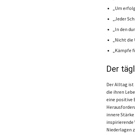
„Um erfolg
„Jeder Sch
„In den du
„Nicht die
„Kämpfe für
Der täg
Der Alltag is
die ihren Leb
eine positive
Herausforderu
innere Stärke
inspirierende
Niederlagen z