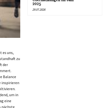
Übernachtungen im Jahr
2025
29.07.2026
t es uns,
standhaft zu
t der
ummert.
re Balance
 inspirieren
ltivieren.
dend, um in
ag eine
s nächste