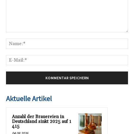
Kommentar:
Na
E-
Mai
Aktuelle Artikel
Anzahl der Brauereien in
Deutschland sinkt 2025 auf 1
415
04.08.2026