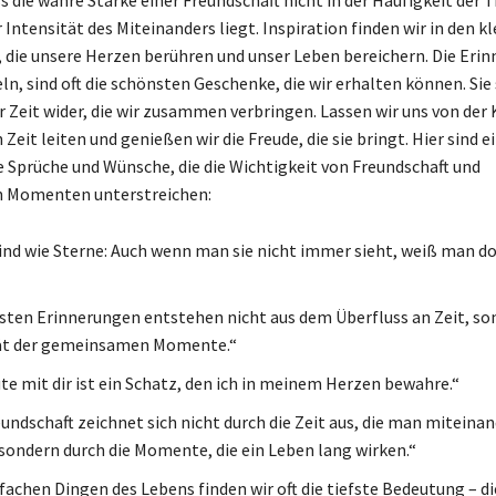
 Intensität des Miteinanders liegt. Inspiration finden wir in den k
 die unsere Herzen berühren und unser Leben bereichern. Die Eri
n, sind oft die schönsten Geschenke, die wir erhalten können. Sie 
 Zeit wider, die wir zusammen verbringen. Lassen wir uns von der K
it leiten und genießen wir die Freude, die sie bringt. Hier sind e
 Sprüche und Wünsche, die die Wichtigkeit von Freundschaft und
Momenten unterstreichen:
ind wie Sterne: Auch wenn man sie nicht immer sieht, weiß man doc
sten Erinnerungen entstehen nicht aus dem Überfluss an Zeit, so
tät der gemeinsamen Momente.“
te mit dir ist ein Schatz, den ich in meinem Herzen bewahre.“
undschaft zeichnet sich nicht durch die Zeit aus, die man miteina
 sondern durch die Momente, die ein Leben lang wirken.“
fachen Dingen des Lebens finden wir oft die tiefste Bedeutung – die