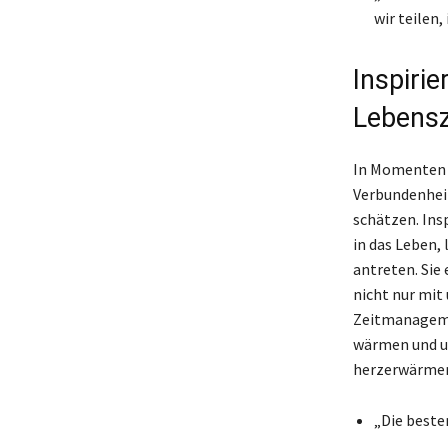
wir teilen,
Inspiri
Lebensz
In Momenten de
Verbundenheit
schätzen. Ins
in das Leben,
antreten. Sie 
nicht nur mit
Zeitmanagemen
wärmen und un
herzerwärmend
„Die beste