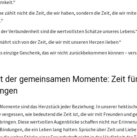
mkeit.“
be zählt nicht die Zeit, die wir haben, sondern die Zeit, die wir mit
.“
er Verbundenheit sind die wertvollsten Schätze unseres Lebens.
nährt sich von der Zeit, die wir mit unseren Herzen lieben.“
das einzige Geschenk, das wir nicht zurückbekommen können – ver
ft der gemeinsamen Momente: Zeit fü
ungen
mente sind das Herzstück jeder Beziehung. In unserer hektisch
e vergessen, wie bedeutend die Zeit ist, die wir mit Freunden und g
ringen. Diese wertvollen Augenblicke schaffen nicht nur Erinner
Bindungen, die ein Leben lang halten. Sprüche über Zeit und Liebe
s die wahre Stärke einer Freundschaft nicht in der Häufigkeit der T