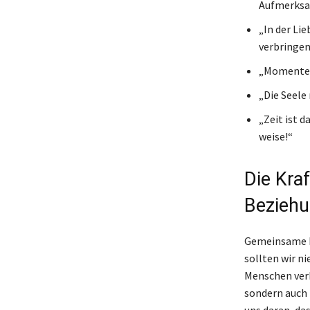
Aufmerksa
„In der Lie
verbringen
„Momente d
„Die Seele 
„Zeit ist 
weise!“
Die Kra
Bezieh
Gemeinsame Mo
sollten wir ni
Menschen verb
sondern auch 
uns daran, das