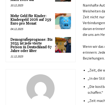
Namhafte Auto
10.12.2025
Weisheiten daz
Mehr Geld für Kinder:
Zeit nicht nur
Kindergeld 2026 auf 259
Verbindungen –
Euro pro Monat
daran erinnert
04.12.2025
die uns am He
Demografieprognose: Bis
2035 ist jede vierte
Wenn wir das 
Person in Deutschland 67
Jahre oder älter
erinnern: Jed
11.12.2025
Beziehungen.
„Zeit, die 
„In der Sti
„Die kostb
schaffen.“
„Zeit mach