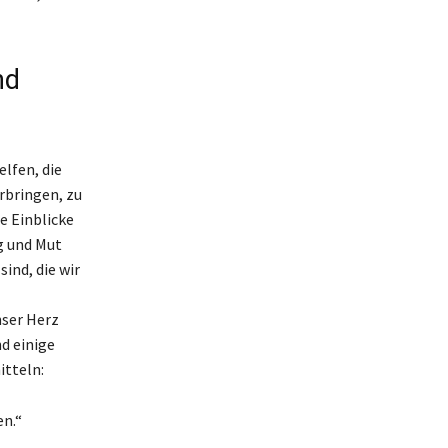
nd
elfen, die
rbringen, zu
e Einblicke
g und Mut
ind, die wir
nser Herz
d einige
itteln:
en.“