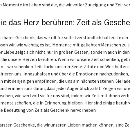
n Momente im Leben sind die, die wir voller Zuneigung und Zeit ve
die das Herz berühren: Zeit als Gesch
ostbares Geschenk, das wir oft für selbstverständlich halten. In der
ssen wir, wie wichtig es ist, Momente mit geliebten Menschen zu te
r Liebe zeigt sich nicht nur in großen Gesten, sondern auch in den
 die unsere Herzen berühren. Wenn wir unsere Zeit schenken, geb
en – wir schenken Teilstücke unserer Seele. Zitate und Weisheiten 
pirieren uns, innezuhalten und über die Emotionen nachzudenken, 
mit denjenigen empfinden, die uns am nächsten stehen. Sie lade
und erinnern uns daran, dass jeder Augenblick zählt. Zeigen wir un
schen, wie wertvoll sie für uns sind, indem wir Zeit mit ihnen ver
ente schaffen, die in Erinnerung bleiben. Hier sind einige berüh
die Bedeutung von Zeit als Geschenk hervorheben:
arsten Geschenke, die wir unseren Lieben machen können, sind Ze