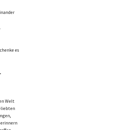
einander
“
schenke es
r
en Welt
eliebten
ungen,
 erinnern
reffen,