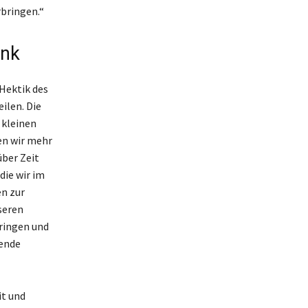
rbringen.“
enk
 Hektik des
ilen. Die
 kleinen
en wir mehr
über Zeit
die wir im
n zur
seren
bringen und
rende
it und