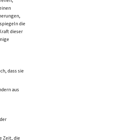
leinen
nnerungen,
spiegeln die
raft dieser
inige
h, dass sie
ndern aus
nder
 Zeit, die