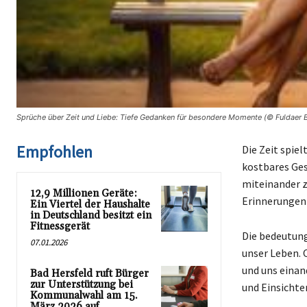
Sprüche über Zeit und Liebe: Tiefe Gedanken für besondere Momente (© Fuldaer B
Empfohlen
Die Zeit spiel
kostbares Ges
miteinander 
12,9 Millionen Geräte:
Erinnerungen 
Ein Viertel der Haushalte
in Deutschland besitzt ein
Fitnessgerät
Die bedeutung
07.01.2026
unser Leben. 
und uns einan
Bad Hersfeld ruft Bürger
zur Unterstützung bei
und Einsichte
Kommunalwahl am 15.
März 2026 auf