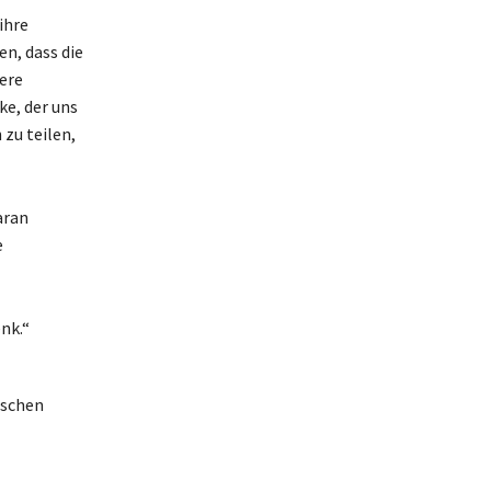
ihre
en, dass die
sere
ke, der uns
 zu teilen,
aran
e
enk.“
nschen