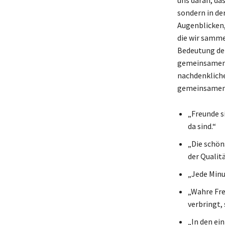
sondern in der
Augenblicken,
die wir sammel
Bedeutung der
gemeinsamen Ze
nachdenkliche
gemeinsamen 
„Freunde s
da sind.“
„Die schön
der Quali
„Jede Minu
„Wahre Fre
verbringt,
„In den ein