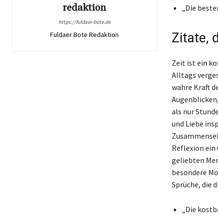
redaktion
„Die beste
https://fuldaer-bote.de
Fuldaer Bote Redaktion
Zitate, 
Zeit ist ein k
Alltags verge
wahre Kraft de
Augenblicken,
als nur Stund
und Liebe ins
Zusammensein 
Reflexion ein 
geliebten Men
besondere Mom
Sprüche, die 
„Die kostb