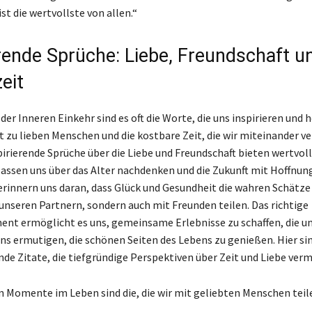
 ist die wertvollste von allen.“
erende Sprüche: Liebe, Freundschaft u
eit
r Inneren Einkehr sind es oft die Worte, die uns inspirieren und h
 zu lieben Menschen und die kostbare Zeit, die wir miteinander ve
pirierende Sprüche über die Liebe und Freundschaft bieten wertvoll
 lassen uns über das Alter nachdenken und die Zukunft mit Hoffnun
erinnern uns daran, dass Glück und Gesundheit die wahren Schätze s
 unseren Partnern, sondern auch mit Freunden teilen. Das richtige
t ermöglicht es uns, gemeinsame Erlebnisse zu schaffen, die u
s ermutigen, die schönen Seiten des Lebens zu genießen. Hier sin
e Zitate, die tiefgründige Perspektiven über Zeit und Liebe verm
n Momente im Leben sind die, die wir mit geliebten Menschen teil