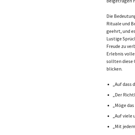
beigetragen 
Die Bedeutung 
Rituale und B
geehrt, und e
Lustige Sprüc
Freude zu verb
Erlebnis voll
sollten diese
blicken.
„Auf dass 
„Der Richt
„Möge das 
„Auf viele
„Mit jedem