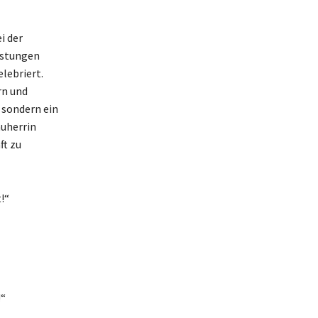
i der
istungen
lebriert.
rn und
, sondern ein
auherrin
ft zu
!“
!“