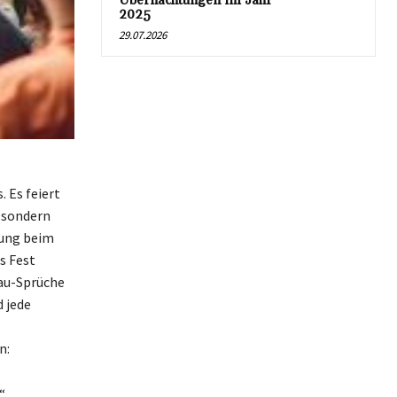
Übernachtungen im Jahr
2025
29.07.2026
 Es feiert
, sondern
mung beim
s Fest
Bau-Sprüche
 jede
n:
“