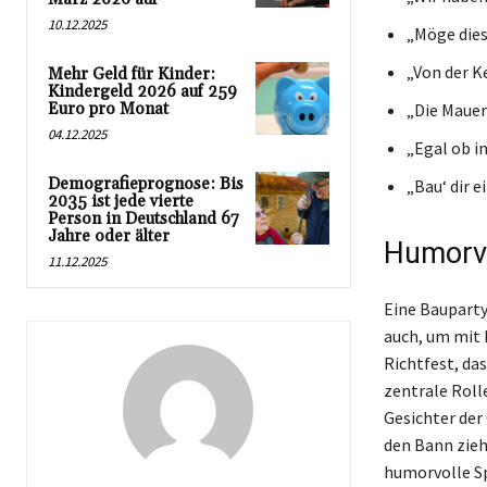
10.12.2025
„Möge dies
„Von der K
Mehr Geld für Kinder:
Kindergeld 2026 auf 259
Euro pro Monat
„Die Mauer
04.12.2025
„Egal ob i
Demografieprognose: Bis
„Bau‘ dir e
2035 ist jede vierte
Person in Deutschland 67
Jahre oder älter
Humorvol
11.12.2025
Eine Bauparty 
auch, um mit 
Richtfest, das
zentrale Rolle
Gesichter der
den Bann zieh
humorvolle Sp