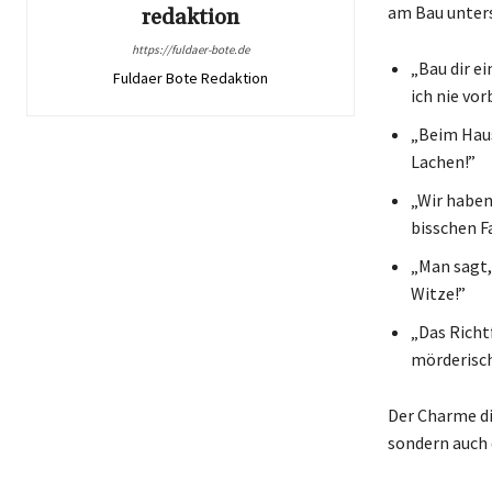
am Bau unters
redaktion
https://fuldaer-bote.de
„Bau dir e
Fuldaer Bote Redaktion
ich nie vor
„Beim Haus
Lachen!”
„Wir haben
bisschen F
„Man sagt, 
Witze!”
„Das Richt
mörderisc
Der Charme di
sondern auch 