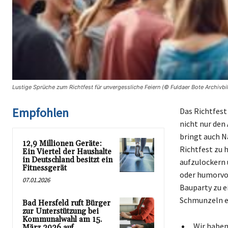
Lustige Sprüche zum Richtfest für unvergessliche Feiern (© Fuldaer Bote Archivbi
Empfohlen
Das Richtfest
nicht nur den
bringt auch 
12,9 Millionen Geräte:
Richtfest zu 
Ein Viertel der Haushalte
in Deutschland besitzt ein
aufzulockern 
Fitnessgerät
oder humorvol
07.01.2026
Bauparty zu e
Schmunzeln ei
Bad Hersfeld ruft Bürger
zur Unterstützung bei
Kommunalwahl am 15.
„Wir haben 
März 2026 auf