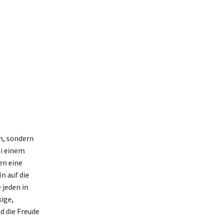
rn, sondern
i einem
en eine
n auf die
 jeden in
ige,
d die Freude