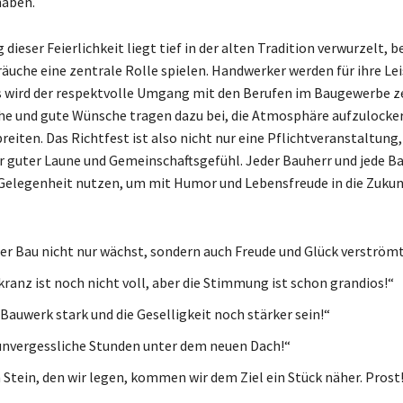
haben.
dieser Feierlichkeit liegt tief in der alten Tradition verwurzelt, be
räuche eine zentrale Rolle spielen. Handwerker werden für ihre Le
s wird der respektvolle Umgang mit den Berufen im Baugewerbe ze
he und gute Wünsche tragen dazu bei, die Atmosphäre aufzulocke
reiten. Das Richtfest ist also nicht nur eine Pflichtveranstaltung
er guter Laune und Gemeinschaftsgefühl. Jeder Bauherr und jede B
 Gelegenheit nutzen, um mit Humor und Lebensfreude in die Zukun
der Bau nicht nur wächst, sondern auch Freude und Glück verströmt
kranz ist noch nicht voll, aber die Stimmung ist schon grandios!“
Bauwerk stark und die Geselligkeit noch stärker sein!“
 unvergessliche Stunden unter dem neuen Dach!“
 Stein, den wir legen, kommen wir dem Ziel ein Stück näher. Prost