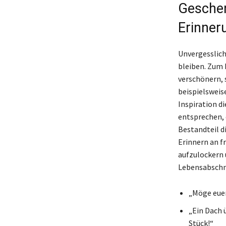
Geschen
Erinner
Unvergesslich
bleiben. Zum 
verschönern, 
beispielsweis
Inspiration d
entsprechen, 
Bestandteil d
Erinnern an f
aufzulockern 
Lebensabschni
„Möge euer
„Ein Dach 
Stück!“