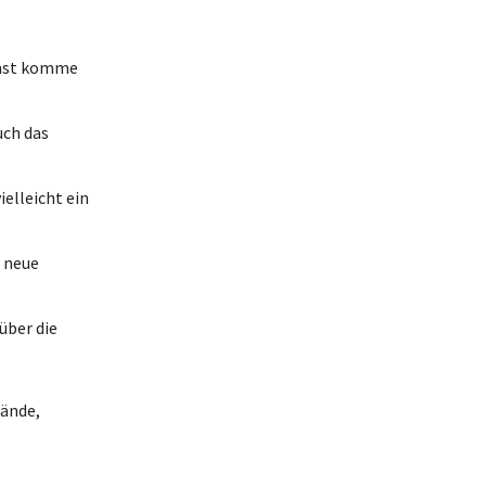
sonst komme
uch das
ielleicht ein
r neue
über die
Wände,