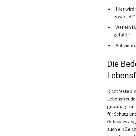
„Hier wird 
erwartet!“
„Wer ein H
gefällt!“
„Auf viele
Die Bede
Lebens
Richtfeste sin
Lebensfreude a
gewürdigt und
für Schutz un
Gebäudes ange
auch ein Zeic