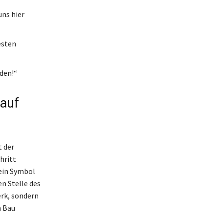
uns hier
esten
den!“
 auf
t der
hritt
 ein Symbol
n Stelle des
erk, sondern
m Bau