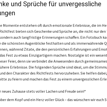
ke und Sprüche für unvergessliche
ungen
e Momente entstehen oft durch emotionale Erlebnisse, die im He
Richtfest bieten sich Geschenke und Sprüche an, die nicht nur den
sondern auch langfristige Erinnerungen schaffen. Ein Fotobuch k
e die schönsten Augenblicke festhalten und als immerwährende Q
ienen, während Zitate, die den persönlichen Erfahrungen und Emo
das Fest zu etwas Einzigartigem machen. Nostalgie ist ein wesent
ieser Feier, denn sie verbindet die Anwesenden durch gemeinsame
rühere Erlebnisse. Die folgenden Sprüche sind ideal, um die Stimm
und den Charakter des Richtfests hervorzuheben. Sie helfen dabei,
tte zu feiern und machen das Fest zu einem unvergesslichen Erle
 neues Zuhause stets voller Lachen und Freude sein!“
über dem Kopf und ein Herz voller Glück – das wünschen wir euch S