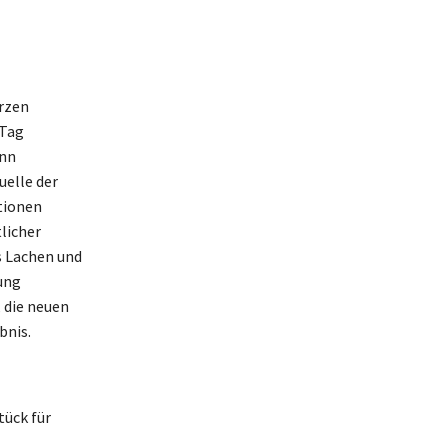
rzen
 Tag
ann
uelle der
tionen
licher
s Lachen und
ung
 die neuen
bnis.
tück für