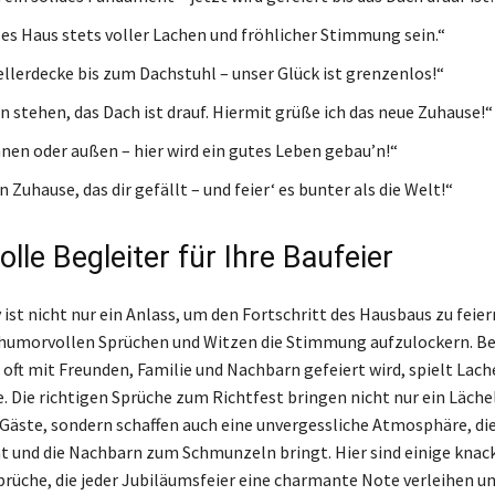
es Haus stets voller Lachen und fröhlicher Stimmung sein.“
ellerdecke bis zum Dachstuhl – unser Glück ist grenzenlos!“
n stehen, das Dach ist drauf. Hiermit grüße ich das neue Zuhause!“
nnen oder außen – hier wird ein gutes Leben gebau’n!“
in Zuhause, das dir gefällt – und feier‘ es bunter als die Welt!“
le Begleiter für Ihre Baufeier
ist nicht nur ein Anlass, um den Fortschritt des Hausbaus zu feie
humorvollen Sprüchen und Witzen die Stimmung aufzulockern. Be
 oft mit Freunden, Familie und Nachbarn gefeiert wird, spielt Lach
. Die richtigen Sprüche zum Richtfest bringen nicht nur ein Lächel
 Gäste, sondern schaffen auch eine unvergessliche Atmosphäre, die
t und die Nachbarn zum Schmunzeln bringt. Hier sind einige knack
rüche, die jeder Jubiläumsfeier eine charmante Note verleihen un