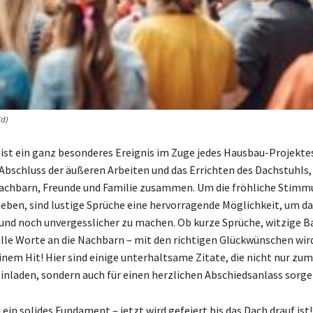
ld)
 ist ein ganz besonderes Ereignis im Zuge jedes Hausbau-Projektes.
 Abschluss der äußeren Arbeiten und das Errichten des Dachstuhls
Nachbarn, Freunde und Familie zusammen. Um die fröhliche Stim
heben, sind lustige Sprüche eine hervorragende Möglichkeit, um da
und noch unvergesslicher zu machen. Ob kurze Sprüche, witzige 
le Worte an die Nachbarn – mit den richtigen Glückwünschen wird
inem Hit! Hier sind einige unterhaltsame Zitate, die nicht nur zum
nladen, sondern auch für einen herzlichen Abschiedsanlass sorge
ein solides Fundament – jetzt wird gefeiert bis das Dach drauf ist!