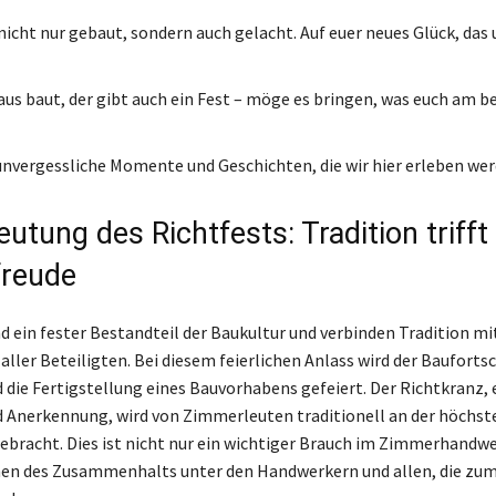
nicht nur gebaut, sondern auch gelacht. Auf euer neues Glück, das 
aus baut, der gibt auch ein Fest – möge es bringen, was euch am b
 unvergessliche Momente und Geschichten, die wir hier erleben wer
utung des Richtfests: Tradition trifft
freude
d ein fester Bestandteil der Baukultur und verbinden Tradition mi
ller Beteiligten. Bei diesem feierlichen Anlass wird der Baufortsc
 die Fertigstellung eines Bauvorhabens gefeiert. Der Richtkranz,
d Anerkennung, wird von Zimmerleuten traditionell an der höchste
bracht. Dies ist nicht nur ein wichtiger Brauch im Zimmerhandw
hen des Zusammenhalts unter den Handwerkern und allen, die zu