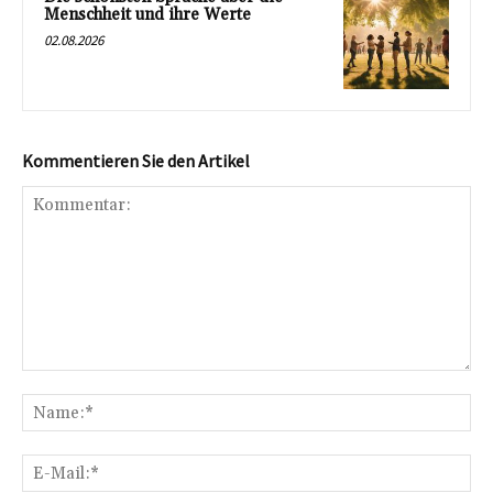
Menschheit und ihre Werte
02.08.2026
Kommentieren Sie den Artikel
Kommentar:
Na
E-
Mai