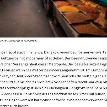
rer (© Fuldaer Bote Archivbild)
ende Hauptstadt Thailands, Bangkok, vereint auf bemerkenswerte
s Kulturerbe mit modernem Stadtleben. Der beeindruckende Temp
 reichen Vergangenheit dieser Metropole. Die ideale Reisezeit lie
 Februar, wenn das Wetter besonders angenehm ist. Im Lumphini
chkeit, der Hektik der Stadt zu entkommen oder die vielfältigen 
schen Straßenküche zu probieren. Von lebhaften Nachtmärkten bis
aufszentren spiegelt sich die Lebendigkeit Bangkoks in seinem b
wider. Lassen Sie sich von der Faszination dieses Ortes mitreißen,
t und Gegenwart auf harmonische Weise miteinander verwoben si
ergesslich bleibt.