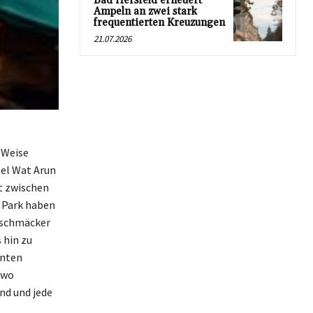
Bad Hersfeld erneuert
Ampeln an zwei stark
frequentierten Kreuzungen
21.07.2026
 Weise
el Wat Arun
gt zwischen
 Park haben
Geschmäcker
 hin zu
unten
 wo
nd und jede