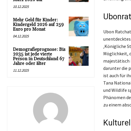
10.12.2025
Ubonrat
Mehr Geld für Kinder:
Kindergeld 2026 auf 259
Euro pro Monat
Ubon Ratchath
04.12.2025
unentdecktes 
‚Königliche S
Demografieprognose: Bis
Möglichkeit, 
2035 ist jede vierte
Person in Deutschland 67
majestätisch 
Jahre oder älter
darunter die 
11.12.2025
ist auch für 
Tana National
und Wildlife 
Phänomen des
zu einem abso
Kulture