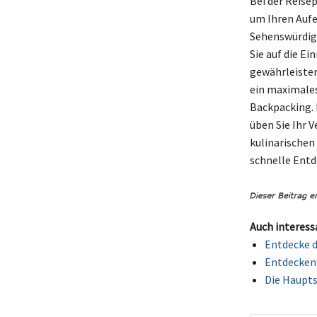
Bei der Reisep
um Ihren Aufe
Sehenswürdigk
Sie auf die E
gewährleisten
ein maximales
Backpacking. 
üben Sie Ihr 
kulinarischen 
schnelle Entde
Auch interess
Entdecke d
Entdecken 
Die Haupts