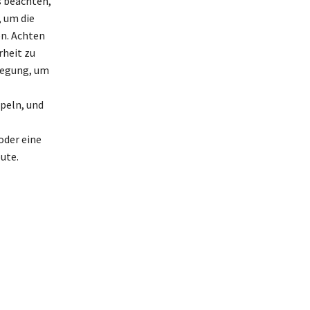
s beachten,
, um die
en. Achten
heit zu
flegung, um
mpeln, und
oder eine
ute.