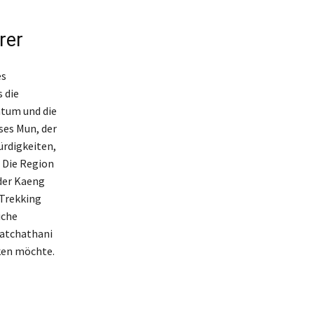
rer
es
 die
htum und die
ses Mun, der
rdigkeiten,
 Die Region
der Kaeng
 Trekking
iche
atchathani
cken möchte.