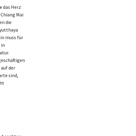
e das Herz
 Chiang Mai
en die
Ayutthaya
in muss für
 in
atur.
geschäftigen
 auf der
rte sind,
cht