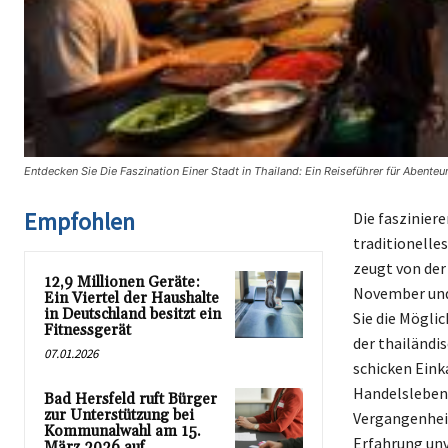
Entdecken Sie Die Faszination Einer Stadt in Thailand: Ein Reiseführer für Abenteu
Empfohlen
Die faszinier
traditionelle
zeugt von der
12,9 Millionen Geräte:
November und
Ein Viertel der Haushalte
in Deutschland besitzt ein
Sie die Mögli
Fitnessgerät
der thailändi
07.01.2026
schicken Eink
Handelsleben 
Bad Hersfeld ruft Bürger
zur Unterstützung bei
Vergangenhei
Kommunalwahl am 15.
Erfahrung unv
März 2026 auf