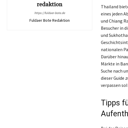
redaktion
Thailand biet
https://fuldaer-bote.de
eines jeden A
Fuldaer Bote Redaktion
und Chiang Ra
Besucher in d
und Sukhothai
Geschichtsint
nationalen Pa
Darüber hinau
Märkte in Ban
Suche nach un
dieser Guide z
verpassen sol
Tipps fü
Aufenth