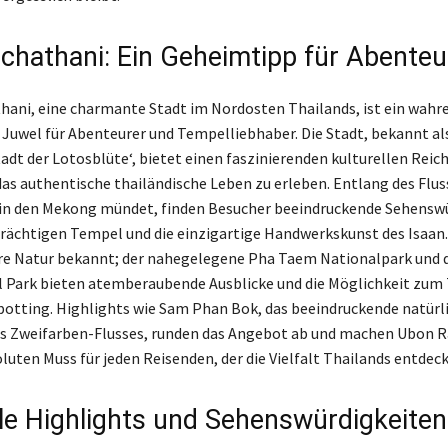
chathani: Ein Geheimtipp für Abenteu
ani, eine charmante Stadt im Nordosten Thailands, ist ein wahr
Juwel für Abenteurer und Tempelliebhaber. Die Stadt, bekannt als
tadt der Lotosblüte‘, bietet einen faszinierenden kulturellen Reic
das authentische thailändische Leben zu erleben. Entlang des Flus
in den Mekong mündet, finden Besucher beeindruckende Sehenswü
prächtigen Tempel und die einzigartige Handwerkskunst des Isaan.
ihre Natur bekannt; der nahegelegene Pha Taem Nationalpark und 
 Park bieten atemberaubende Ausblicke und die Möglichkeit zum
spotting. Highlights wie Sam Phan Bok, das beeindruckende natürl
 Zweifarben-Flusses, runden das Angebot ab und machen Ubon R
luten Muss für jeden Reisenden, der die Vielfalt Thailands entde
lle Highlights und Sehenswürdigkeiten