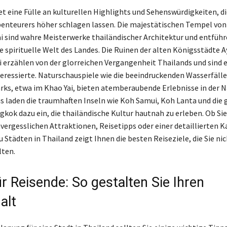
et eine Fülle an kulturellen Highlights und Sehenswürdigkeiten, di
benteurers höher schlagen lassen. Die majestätischen Tempel von
i sind wahre Meisterwerke thailändischer Architektur und entführ
ie spirituelle Welt des Landes. Die Ruinen der alten Königsstädte 
 erzählen von der glorreichen Vergangenheit Thailands und sind e
eressierte. Naturschauspiele wie die beeindruckenden Wasserfälle
rks, etwa im Khao Yai, bieten atemberaubende Erlebnisse in der N
s laden die traumhaften Inseln wie Koh Samui, Koh Lanta und die 
gkok dazu ein, die thailändische Kultur hautnah zu erleben. Ob Sie
vergesslichen Attraktionen, Reisetipps oder einer detaillierten Ka
u Städten in Thailand zeigt Ihnen die besten Reiseziele, die Sie ni
lten.
r Reisende: So gestalten Sie Ihren
alt