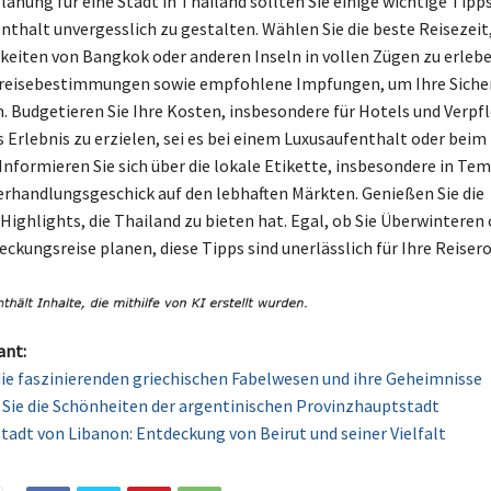
lanung für eine Stadt in Thailand sollten Sie einige wichtige Tipp
nthalt unvergesslich zu gestalten. Wählen Sie die beste Reisezeit
eiten von Bangkok oder anderen Inseln in vollen Zügen zu erleb
inreisebestimmungen sowie empfohlene Impfungen, um Ihre Sicher
. Budgetieren Sie Ihre Kosten, insbesondere für Hotels und Verp
 Erlebnis zu erzielen, sei es bei einem Luxusaufenthalt oder beim
Informieren Sie sich über die lokale Etikette, insbesondere in Te
Verhandlungsgeschick auf den lebhaften Märkten. Genießen Sie die
Highlights, die Thailand zu bieten hat. Egal, ob Sie Überwinteren 
ckungsreise planen, diese Tipps sind unerlässlich für Ihre Reisero
ant:
ie faszinierenden griechischen Fabelwesen und ihre Geheimnisse
Sie die Schönheiten der argentinischen Provinzhauptstadt
tadt von Libanon: Entdeckung von Beirut und seiner Vielfalt