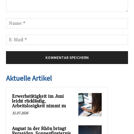
Kommentar:
Na
E-
Mai
Aktuelle Artikel
Erwerbstätigkeit im Juni
leicht rückläufig,
Arbeitslosigkeit nimmt zu
31.07.2026
August in der Rhön bringt
Perseiden, Sonnenfinsternis