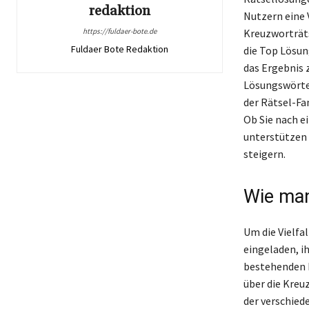
redaktion
Nutzern eine 
https://fuldaer-bote.de
Kreuzworträts
Fuldaer Bote Redaktion
die Top Lösun
das Ergebnis 
Lösungswörter
der Rätsel-Fan
Ob Sie nach e
unterstützen 
steigern.
Wie man
Um die Vielfa
eingeladen, i
bestehenden L
über die Kreuz
der verschied