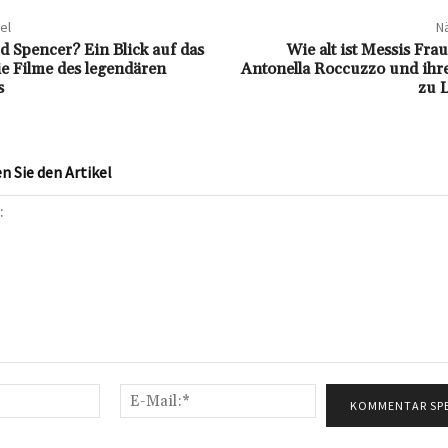
el
Nä
ud Spencer? Ein Blick auf das
Wie alt ist Messis Frau
e Filme des legendären
Antonella Roccuzzo und ihr
s
zu 
 Sie den Artikel
Name:*
E-
Mail:*