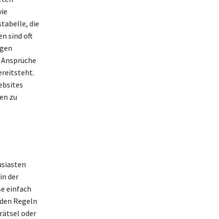
wie
tabelle, die
n sind oft
igen
n Ansprüche
ereitsteht.
ebsites
en zu
usiasten
in der
se einfach
e den Regeln
rätsel oder