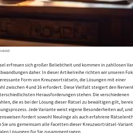
ivbild)
el erfreuen sich großer Beliebtheit und kommen in zahllosen Va
wandlungen daher. In dieser Artikelreihe richten wir unseren Fok
eressante Form von Kreuzworträtseln, die Lösungen mit einer
 zwischen 4 und 16 erfordert. Diese Vielfalt steigert den Nervenk
nterschiedlichsten Herausforderungen stehen. Die verschiedenen
len, die es bei der Lösung dieser Rätsel zu bewältigen gilt, berei
ngsprozess. Jede Variante weist eigene Besonderheiten auf, und 
nsweisen fordert sowohl Neulinge als auch erfahrene Rätselent
n Sie uns gemeinsam alle Facetten dieser Kreuzworträtsel-Varian
malen Lösungen für Sie zusammentragen.