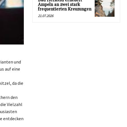
Bad Hersfeld erneuert
Ampeln an zwei stark
frequentierten Kreuzungen
21.07.2026
rianten und
us auf eine
itzel, da die
chern den
die Vielzahl
husiasten
te entdecken