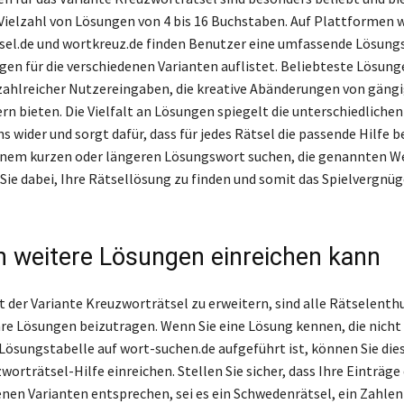
Vielzahl von Lösungen von 4 bis 16 Buchstaben. Auf Plattformen 
el.de und wortkreuz.de finden Benutzer eine umfassende Lösungs
gen für die verschiedenen Varianten auflistet. Beliebteste Lösunge
zahlreicher Nutzereingaben, die kreative Abänderungen von gäng
n bieten. Die Vielfalt an Lösungen spiegelt die unterschiedliche
s wider und sorgt dafür, dass für jedes Rätsel die passende Hilfe b
inem kurzen oder längeren Lösungswort suchen, die genannten W
Sie dabei, Ihre Rätsellösung zu finden und somit das Spielvergnüg
 weitere Lösungen einreichen kann
lt der Variante Kreuzworträtsel zu erweitern, sind alle Rätselenth
hre Lösungen beizutragen. Wenn Sie eine Lösung kennen, die nicht 
ösungstabelle auf wort-suchen.de aufgeführt ist, können Sie die
worträtsel-Hilfe einreichen. Stellen Sie sicher, dass Ihre Einträg
enen Varianten entsprechen, sei es ein Schwedenrätsel, ein Zahlen