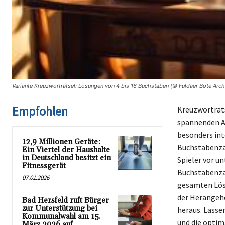
Variante Kreuzworträtsel: Lösungen von 4 bis 16 Buchstaben (© Fuldaer Bote Arch
Empfohlen
Kreuzworträts
spannenden Ab
besonders int
12,9 Millionen Geräte:
Buchstabenzahl
Ein Viertel der Haushalte
in Deutschland besitzt ein
Spieler vor u
Fitnessgerät
Buchstabenzah
07.01.2026
gesamten Lösu
der Herangehe
Bad Hersfeld ruft Bürger
zur Unterstützung bei
heraus. Lasse
Kommunalwahl am 15.
und die opti
März 2026 auf