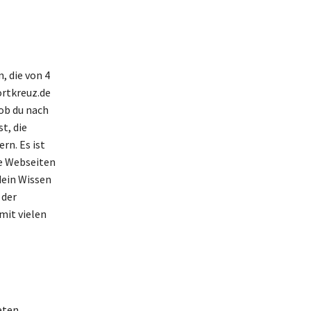
, die von 4
ortkreuz.de
 ob du nach
t, die
rn. Es ist
se Webseiten
dein Wissen
 der
mit vielen
eten