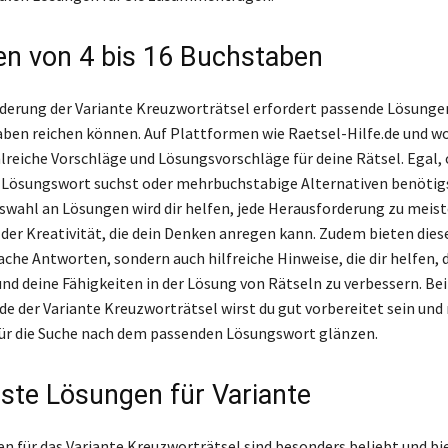
n von 4 bis 16 Buchstaben
derung der Variante Kreuzworträtsel erfordert passende Lösungen
aben reichen können. Auf Plattformen wie Raetsel-Hilfe.de und w
hlreiche Vorschläge und Lösungsvorschläge für deine Rätsel. Egal,
Lösungswort suchst oder mehrbuchstabige Alternativen benötigs
swahl an Lösungen wird dir helfen, jede Herausforderung zu meiste
e der Kreativität, die dein Denken anregen kann. Zudem bieten die
ache Antworten, sondern auch hilfreiche Hinweise, die dir helfen, 
und deine Fähigkeiten in der Lösung von Rätseln zu verbessern. Bei
e der Variante Kreuzworträtsel wirst du gut vorbereitet sein und 
ür die Suche nach dem passenden Lösungswort glänzen.
este Lösungen für Variante
n für das Variante Kreuzworträtsel sind besonders beliebt und bi