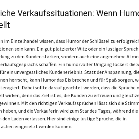
eiche Verkaufssituationen: Wenn Hum
llt
n im Einzelhandel wissen, dass Humor der Schlüssel zu erfolgreic
ionen sein kann. Ein gut platzierter Witz oder ein lustiger Spruch
indung zu den Kunden stärken, sondern auch eine angenehme Atm
erkaufsgesprächs schaffen. Ein humorvoller Umgang lockert die
für ein unvergessliches Kundenerlebnis. Statt der Anspannung, die 
nen herrscht, kann Humor das Eis brechen und für Spaß sorgen, 
teragiert. Dabei sollte darauf geachtet werden, dass die Sprüche 
l wirken, denn das Ziel ist es, die Kunden zu erfreuen und gleichze
gewinnen. Mit den richtigen Verkaufssprüchen lässt sich die Stim
 heben, und die Verkäuferin wird zum Star des Tages, während di
den Laden verlassen. Hier sind einige lustige Sprüche, die in
rächen eingesetzt werden können: