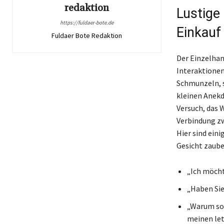
redaktion
Lustige
https://fuldaer-bote.de
Einkauf
Fuldaer Bote Redaktion
Der Einzelhand
Interaktionen
Schmunzeln, s
kleinen Anekd
Versuch, das 
Verbindung z
Hier sind eini
Gesicht zaub
„Ich möcht
„Haben Sie
„Warum sol
meinen let