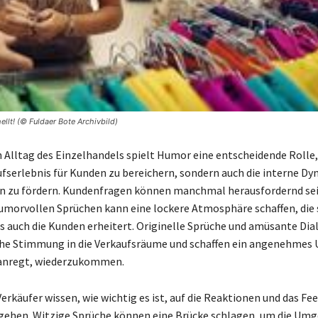
ellt! (© Fuldaer Bote Archivbild)
 Alltag des Einzelhandels spielt Humor eine entscheidende Rolle
ufserlebnis für Kunden zu bereichern, sondern auch die interne D
n zu fördern. Kundenfragen können manchmal herausfordernd sei
umorvollen Sprüchen kann eine lockere Atmosphäre schaffen, die 
ls auch die Kunden erheitert. Originelle Sprüche und amüsante Di
che Stimmung in die Verkaufsräume und schaffen ein angenehmes 
anregt, wiederzukommen.
erkäufer wissen, wie wichtig es ist, auf die Reaktionen und das Fe
gehen. Witzige Sprüche können eine Brücke schlagen, um die Um