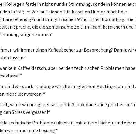
er Kollegen fördern nicht nur die Stimmung, sondern können auch
ür den Erfolg im Verkauf dienen. Ein bisschen Humor macht die
häre lebendiger und bringt frischen Wind in den Büroalltag. Hier 
beiter-Sprüche, die die gemeinsame Zeit im Team bereichern und f
timmung sorgen können:
men wir immer einen Kaffeebecher zur Besprechung? Damit wir d
ufen lassen!“
zwar kein Kaffeeklatsch, aber bei den technischen Problemen habe
feeklasse!“
 sind wir stark – solange wir alle im gleichen Meetingraum sind 
en nicht leer werden!“
 ist, wenn wir uns gegenseitig mit Schokolade und Sprüchen auf
ig den Stress vergessen!“
viele technische Probleme auftreten, mit einem Lächeln und eine
den wir immer eine Lösung!“