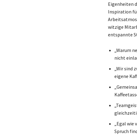
Eigenheiten d
Inspiration f
Arbeitsatmosp
witzige Mitar
entspannte S
„Warum neh
nicht einla
„Wir sind 
eigene Kaf
„Gemeinsam
Kaffeetass
„Teamgeist
gleichzeit
„Egal wie 
Spruch fin