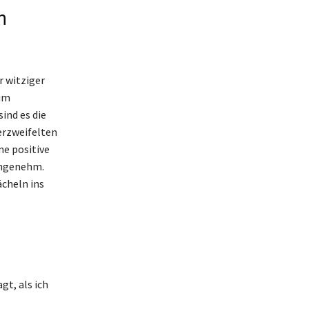
n
r witziger
zum
ind es die
erzweifelten
ne positive
angenehm.
ächeln ins
gt, als ich