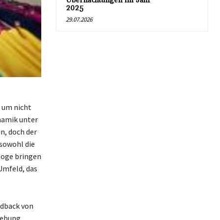
Übernachtungen im Jahr
2025
29.07.2026
, um nicht
ynamik unter
n, doch der
sowohl die
aloge bringen
Umfeld, das
edback von
gebung