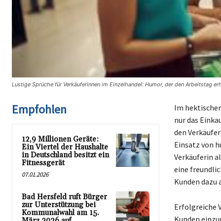
Lustige Sprüche für Verkäuferinnen im Einzelhandel: Humor, der den Arbeitstag erh
Empfohlen
Im hektischen
nur das Einka
den Verkäufer
12,9 Millionen Geräte:
Einsatz von h
Ein Viertel der Haushalte
in Deutschland besitzt ein
Verkäuferin a
Fitnessgerät
eine freundli
07.01.2026
Kunden dazu 
Bad Hersfeld ruft Bürger
zur Unterstützung bei
Erfolgreiche V
Kommunalwahl am 15.
Kunden einzu
März 2026 auf