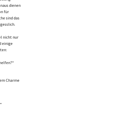
inaus dienen
n für
he sind das
gesslich.
l nicht nur
d einige
ten:
 helfen?“
inem Charme
“