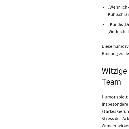
„Wenn ich 
Kühlschran
„Kunde: ‚D
‚Vielleicht
Diese humorvo
Bindung zu de
Witzige
Team
Humor spielt 
insbesondere 
starkes Gefüh
Stress des Ar
Wunder wirken