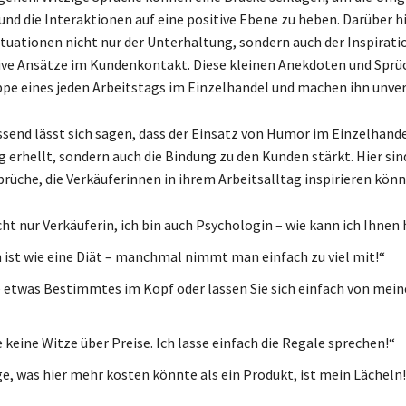
und die Interaktionen auf eine positive Ebene zu heben. Darüber h
tuationen nicht nur der Unterhaltung, sondern auch der Inspiratio
ive Ansätze im Kundenkontakt. Diese kleinen Anekdoten und Sprüc
uppe eines jeden Arbeitstags im Einzelhandel und machen ihn unver
nd lässt sich sagen, dass der Einsatz von Humor im Einzelhande
g erhellt, sondern auch die Bindung zu den Kunden stärkt. Hier sin
rüche, die Verkäuferinnen in ihrem Arbeitsalltag inspirieren könn
cht nur Verkäuferin, ich bin auch Psychologin – wie kann ich Ihnen
 ist wie eine Diät – manchmal nimmt man einfach zu viel mit!“
 etwas Bestimmtes im Kopf oder lassen Sie sich einfach von me
 keine Witze über Preise. Ich lasse einfach die Regale sprechen!“
ge, was hier mehr kosten könnte als ein Produkt, ist mein Lächeln!