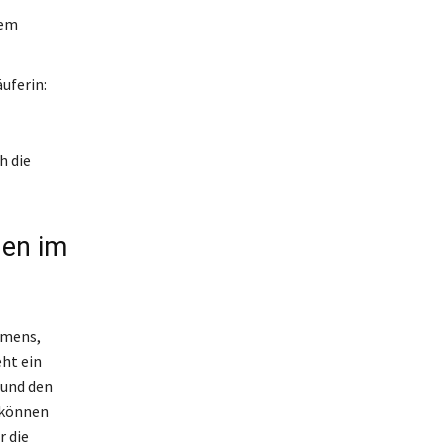
nem
uferin:
h die
hen im
hmens,
ht ein
 und den
 können
r die