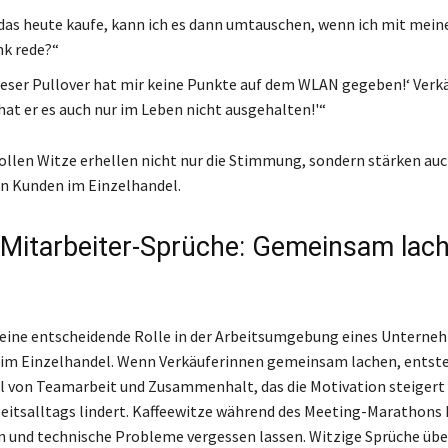
das heute kaufe, kann ich es dann umtauschen, wenn ich mit mei
k rede?“
ieser Pullover hat mir keine Punkte auf dem WLAN gegeben!‘ Verkä
 hat er es auch nur im Leben nicht ausgehalten!'“
llen Witze erhellen nicht nur die Stimmung, sondern stärken auc
n Kunden im Einzelhandel.
 Mitarbeiter-Sprüche: Gemeinsam lac
eine entscheidende Rolle in der Arbeitsumgebung eines Unterne
im Einzelhandel. Wenn Verkäuferinnen gemeinsam lachen, entste
l von Teamarbeit und Zusammenhalt, das die Motivation steigert
beitsalltags lindert. Kaffeewitze während des Meeting-Marathons
 und technische Probleme vergessen lassen. Witzige Sprüche übe