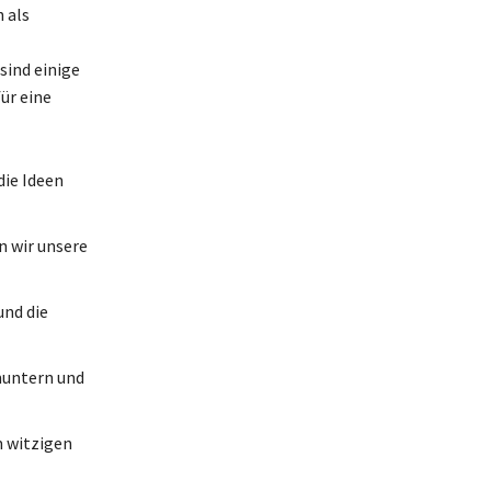
 als
sind einige
ür eine
ie Ideen
n wir unsere
und die
muntern und
m witzigen