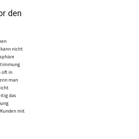
or den
hen
 kann nicht
osphäre
 Stimmung
oft in
wenn man
nicht
itig das
mung
e Kunden mit