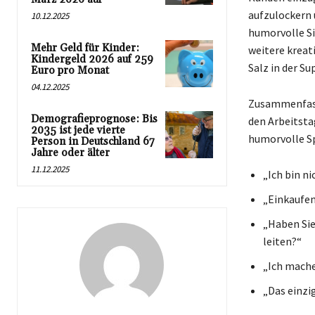
aufzulockern 
10.12.2025
humorvolle Si
Mehr Geld für Kinder:
weitere kreat
Kindergeld 2026 auf 259
Salz in der S
Euro pro Monat
04.12.2025
Zusammenfasse
Demografieprognose: Bis
den Arbeitsta
2035 ist jede vierte
humorvolle Sp
Person in Deutschland 67
Jahre oder älter
11.12.2025
„Ich bin ni
„Einkaufen
„Haben Sie
leiten?“
„Ich mache
„Das einzi