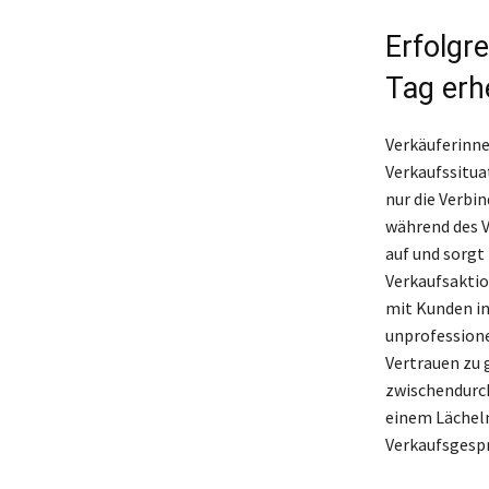
Erfolgr
Tag erhe
Verkäuferinne
Verkaufssituat
nur die Verb
während des V
auf und sorgt 
Verkaufsaktio
mit Kunden in
unprofessionel
Vertrauen zu 
zwischendurch
einem Lächeln 
Verkaufsgesp