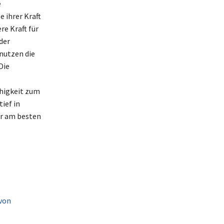
e
e ihrer Kraft
re Kraft für
der
nutzen die
Die
ähigkeit zum
ief in
ir am besten
 von