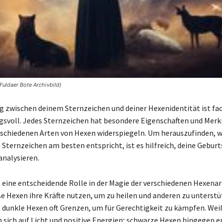
Fuldaer Bote Archivbild)
g zwischen deinem Sternzeichen und deiner Hexenidentität ist fa
svoll. Jedes Sternzeichen hat besondere Eigenschaften und Merk
erschiedenen Arten von Hexen widerspiegeln. Um herauszufinden, 
 Sternzeichen am besten entspricht, ist es hilfreich, deine Gebur
 analysieren.
t eine entscheidende Rolle in der Magie der verschiedenen Hexenar
 Hexen ihre Kräfte nutzen, um zu heilen und anderen zu unterstü
 dunkle Hexen oft Grenzen, um für Gerechtigkeit zu kämpfen. We
 sich auf Licht und positive Energien; schwarze Hexen hingegen 