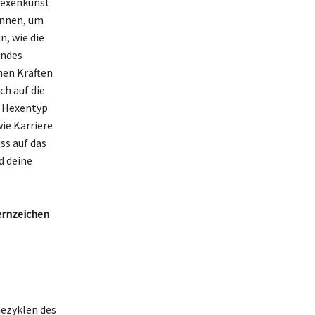
 Hexenkunst
ennen, um
, wie die
ondes
hen Kräften
ch auf die
r Hexentyp
ie Karriere
ss auf das
d deine
ernzeichen
iezyklen des