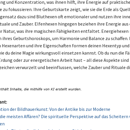
ng und Konzentration, was ihnen hilft, ihre Energie auf praktisch
zu fokussieren. Ihre Geburtskarte zeigt, wie sie die Erde als Quell
gensatz dazu sind Bluthexen oft emotionaler und nutzen ihre inne
ituale und Zauber. Elfenhexen hingegen beziehen ihre Energie aus 
r Natur, was ihre magischen Fähigkeiten entfaltet. Energiehexen 
ihres Geburtshoroskops, um Harmonie und Balance zu schaffen. 
 Hexenarten und ihre Eigenschaften formen deinen Hexentyp und
e du deine Magie wirkungsvoll einsetzen kannst. Ob du nun die F
rdung oder zur energetischen Arbeit hast – all diese Aspekte sind t
eichen verwurzelt und beeinflussen, welche Zauber und Rituale d
ant:
ation der Bildhauerkunst: Von der Antike bis zur Moderne
die meisten Affären? Die spirituelle Perspektive auf das Scheitern
en