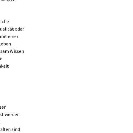
elche
tualität oder
mit einer
Leben
insam Wissen
xe
hkeit
n
ser
st werden.
l
aften sind