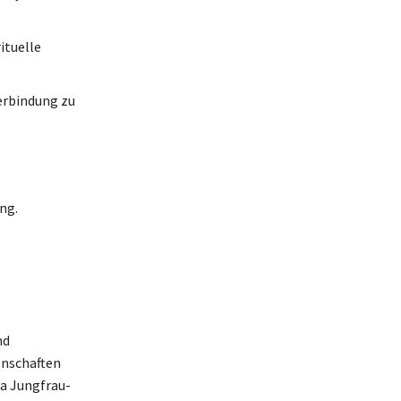
ituelle
Verbindung zu
ng.
nd
enschaften
wa Jungfrau-