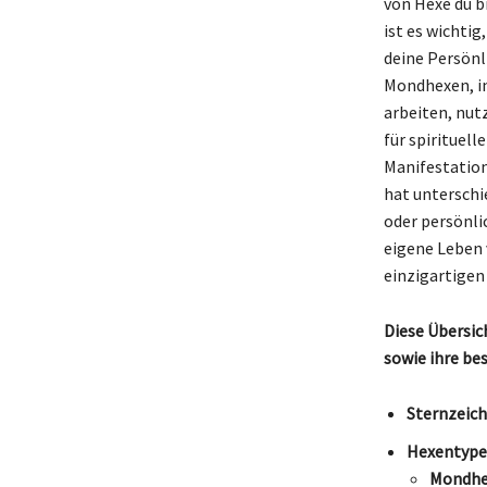
von Hexe du b
ist es wichti
deine Persönl
Mondhexen, in
arbeiten, nut
für spirituel
Manifestation
hat unterschi
oder persönli
eigene Leben 
einzigartigen
Diese Übersic
sowie ihre be
Sternzeich
Hexentype
Mondhe