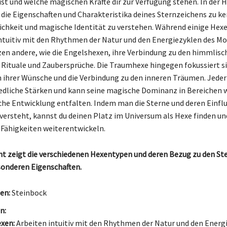
ist und welche magischen Kräfte dir zur Verfügung stehen. In der
g, die Eigenschaften und Charakteristika deines Sternzeichens zu k
ichkeit und magische Identität zu verstehen. Während einige Hexen
tuitiv mit den Rhythmen der Natur und den Energiezyklen des M
zen andere, wie die Engelshexen, ihre Verbindung zu den himmlisc
le Rituale und Zaubersprüche. Die Traumhexe hingegen fokussiert si
 ihrer Wünsche und die Verbindung zu den inneren Träumen. Jede
edliche Stärken und kann seine magische Dominanz in Bereichen w
che Entwicklung entfalten. Indem man die Sterne und deren Einflu
versteht, kannst du deinen Platz im Universum als Hexe finden un
 Fähigkeiten weiterentwickeln.
ht zeigt die verschiedenen Hexentypen und deren Bezug zu den St
sonderen Eigenschaften.
en:
Steinbock
n:
xen:
Arbeiten intuitiv mit den Rhythmen der Natur und den Energ