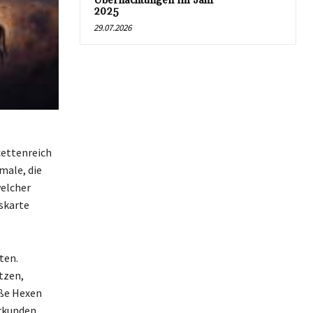
Übernachtungen im Jahr
2025
29.07.2026
cettenreich
male, die
welcher
tskarte
ten.
tzen,
iße Hexen
erkunden