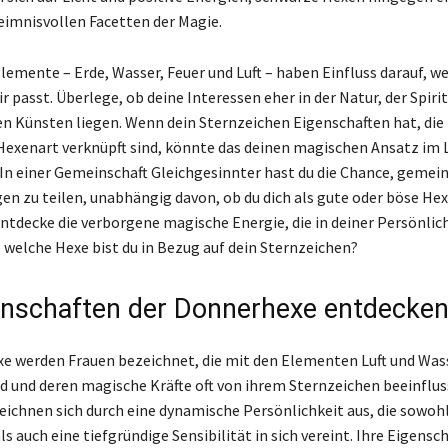
eimnisvollen Facetten der Magie.
Elemente – Erde, Wasser, Feuer und Luft – haben Einfluss darauf, w
r passt. Überlege, ob deine Interessen eher in der Natur, der Spiri
n Künsten liegen. Wenn dein Sternzeichen Eigenschaften hat, die 
exenart verknüpft sind, könnte das deinen magischen Ansatz im 
 In einer Gemeinschaft Gleichgesinnter hast du die Chance, geme
en zu teilen, unabhängig davon, ob du dich als gute oder böse He
ntdecke die verborgene magische Energie, die in deiner Persönlic
welche Hexe bist du in Bezug auf dein Sternzeichen?
enschaften der Donnerhexe entdecke
e werden Frauen bezeichnet, die mit den Elementen Luft und Was
d und deren magische Kräfte oft von ihrem Sternzeichen beeinflus
eichnen sich durch eine dynamische Persönlichkeit aus, die sowoh
 auch eine tiefgründige Sensibilität in sich vereint. Ihre Eigensch