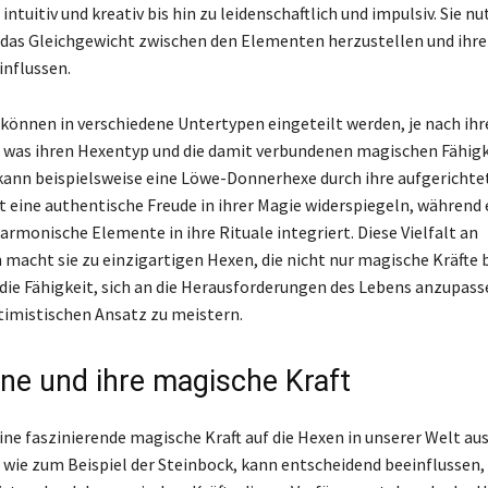
n intuitiv und kreativ bis hin zu leidenschaftlich und impulsiv. Sie n
 das Gleichgewicht zwischen den Elementen herzustellen und ih
influssen.
önnen in verschiedene Untertypen eingeteilt werden, je nach ih
 was ihren Hexentyp und die damit verbundenen magischen Fähig
 kann beispielsweise eine Löwe-Donnerhexe durch ihre aufgerichte
t eine authentische Freude in ihrer Magie widerspiegeln, während
rmonische Elemente in ihre Rituale integriert. Diese Vielfalt an
 macht sie zu einzigartigen Hexen, die nicht nur magische Kräfte 
die Fähigkeit, sich an die Herausforderungen des Lebens anzupass
imistischen Ansatz zu meistern.
rne und ihre magische Kraft
ne faszinierende magische Kraft auf die Hexen in unserer Welt aus.
 wie zum Beispiel der Steinbock, kann entscheidend beeinflussen,