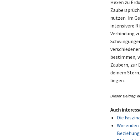
Hexen zu Erdu
Zaubersprüche 
nutzen. Im Ge
intensivere R
Verbindung zu
Schwingungen 
verschiedenen
bestimmen, wi
Zaubern, zur E
deinem Sternz
liegen.
Auch interess
Die Faszin
Wie enden 
Beziehung