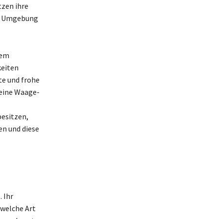
utzen ihre
re Umgebung
rem
keiten
te und frohe
 eine Waage-
besitzen,
en und diese
 Ihr
 welche Art