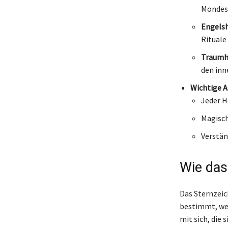
Mondes
Engelsh
Rituale
Traumh
den inn
Wichtige A
Jeder H
Magisch
Verstän
Wie das
Das Sternzeic
bestimmt, wel
mit sich, die