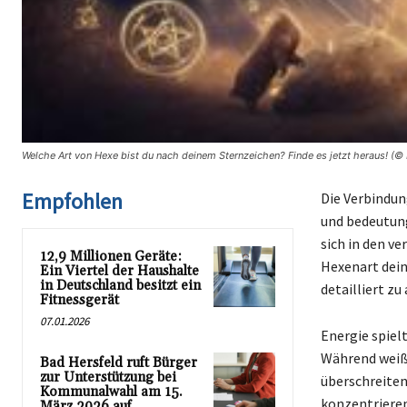
Welche Art von Hexe bist du nach deinem Sternzeichen? Finde es jetzt heraus! (© 
Empfohlen
Die Verbindun
und bedeutung
sich in den v
12,9 Millionen Geräte:
Hexenart dein
Ein Viertel der Haushalte
in Deutschland besitzt ein
detailliert zu
Fitnessgerät
07.01.2026
Energie spiel
Während weiße
Bad Hersfeld ruft Bürger
zur Unterstützung bei
überschreiten
Kommunalwahl am 15.
konzentrieren
März 2026 auf