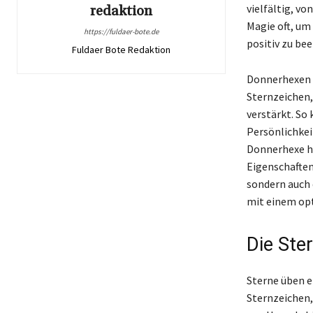
vielfältig, vo
redaktion
Magie oft, um
https://fuldaer-bote.de
positiv zu bee
Fuldaer Bote Redaktion
Donnerhexen k
Sternzeichen,
verstärkt. So
Persönlichkei
Donnerhexe ha
Eigenschaften
sondern auch 
mit einem opt
Die Ste
Sterne üben ei
Sternzeichen,