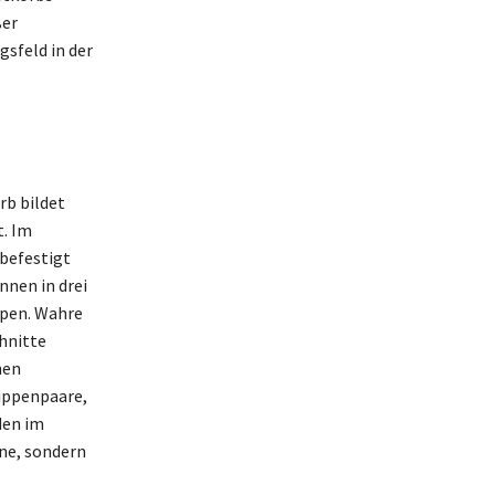
ßer
sfeld in der
rb bildet
t. Im
 befestigt
nnen in drei
ppen. Wahre
hnitte
nen
ippenpaare,
den im
ne, sondern