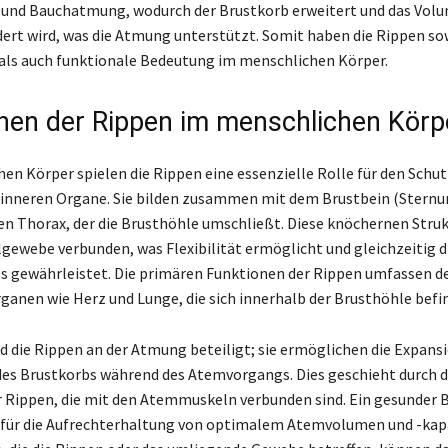
und Bauchatmung, wodurch der Brustkorb erweitert und das Vol
ert wird, was die Atmung unterstützt. Somit haben die Rippen s
ls auch funktionale Bedeutung im menschlichen Körper.
nen der Rippen im menschlichen Körp
en Körper spielen die Rippen eine essenzielle Rolle für den Schut
r inneren Organe. Sie bilden zusammen mit dem Brustbein (Sternu
en Thorax, der die Brusthöhle umschließt. Diese knöchernen Struk
gewebe verbunden, was Flexibilität ermöglicht und gleichzeitig di
s gewährleistet. Die primären Funktionen der Rippen umfassen d
rganen wie Herz und Lunge, die sich innerhalb der Brusthöhle befi
nd die Rippen an der Atmung beteiligt; sie ermöglichen die Expans
es Brustkorbs während des Atemvorgangs. Dies geschieht durch d
Rippen, die mit den Atemmuskeln verbunden sind. Ein gesunder B
 für die Aufrechterhaltung von optimalem Atemvolumen und -kapa