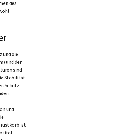
umen des
owohl
er
z und die
m) und der
turen sind
e Stabilität
en Schutz
nden.
ion und
ie
rustkorb ist
zität.