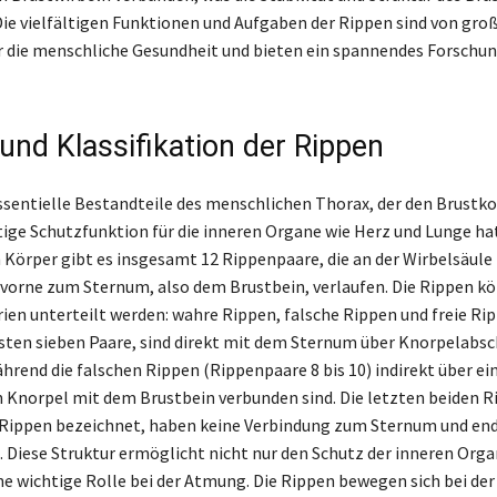
Die vielfältigen Funktionen und Aufgaben der Rippen sind von gro
 die menschliche Gesundheit und bieten ein spannendes Forschung
und Klassifikation der Rippen
ssentielle Bestandteile des menschlichen Thorax, der den Brustko
tige Schutzfunktion für die inneren Organe wie Herz und Lunge ha
Körper gibt es insgesamt 12 Rippenpaare, die an der Wirbelsäule
 vorne zum Sternum, also dem Brustbein, verlaufen. Die Rippen kö
en unterteilt werden: wahre Rippen, falsche Rippen und freie Ri
rsten sieben Paare, sind direkt mit dem Sternum über Knorpelabsc
hrend die falschen Rippen (Rippenpaare 8 bis 10) indirekt über ei
norpel mit dem Brustbein verbunden sind. Die letzten beiden R
e Rippen bezeichnet, haben keine Verbindung zum Sternum und en
Diese Struktur ermöglicht nicht nur den Schutz der inneren Orga
ine wichtige Rolle bei der Atmung. Die Rippen bewegen sich bei der