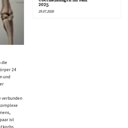
Übernachtungen im Jahr
2025
29.07.2026
 die
örper 24
en und
er
e verbunden
 komplexe
tmens,
aar ist
stkorbs