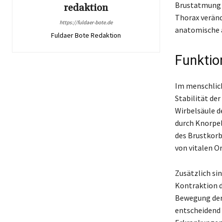
Brustatmung 
redaktion
Thorax veränd
https://fuldaer-bote.de
anatomische a
Fuldaer Bote Redaktion
Funktio
Im menschlich
Stabilität de
Wirbelsäule d
durch Knorpel
des Brustkorb
von vitalen O
Zusätzlich si
Kontraktion d
Bewegung der 
entscheidend