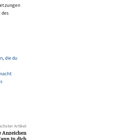
rletzungen
 des
, die du
 macht
es
chster Artikel
ge Anzeichen
Mann in dich