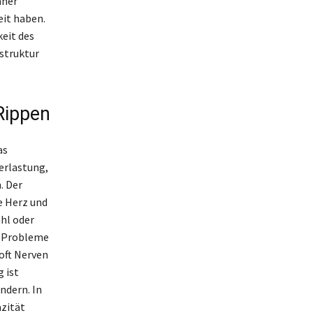
aher
it haben.
eit des
struktur
Rippen
as
erlastung,
. Der
e Herz und
hl oder
g Probleme
oft Nerven
 ist
ndern. In
zität