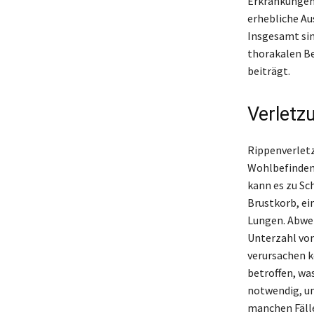
Erkrankungen,
erhebliche Au
Insgesamt sin
thorakalen Be
beiträgt.
Verletz
Rippenverletz
Wohlbefinden 
kann es zu Sc
Brustkorb, ei
Lungen. Abwei
Unterzahl von
verursachen k
betroffen, wa
notwendig, um
manchen Fälle