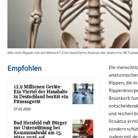
Wie viele Rippen hat ein Mensch? Eine detaillierte Analyse der Anatomie (© Fuldae
Empfohlen
Die menschlic
anatomischen 
Rippen, die i
12,9 Millionen Geräte:
Rippenknorpel
Ein Viertel der Haushalte
in Deutschland besitzt ein
Brustkorb fun
Fitnessgerät
entscheidende
07.01.2026
und reichen b
Struktur ermö
Bad Hersfeld ruft Bürger
zur Unterstützung bei
sondern schüt
Kommunalwahl am 15.
zudem mit den
März 2026 auf