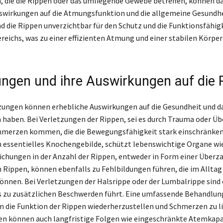
 die die Rippen oder das umliegende Gewebe betreffen, können d
swirkungen auf die Atmungsfunktion und die allgemeine Gesundhe
d die Rippen unverzichtbar für den Schutz und die Funktionsfähigk
reichs, was zu einer effizienten Atmung und einer stabilen Körper
ungen und ihre Auswirkungen auf die 
ungen können erhebliche Auswirkungen auf die Gesundheit und d
haben. Bei Verletzungen der Rippen, sei es durch Trauma oder Üb
hmerzen kommen, die die Bewegungsfähigkeit stark einschränken
n essentielles Knochengebilde, schützt lebenswichtige Organe wi
chungen in der Anzahl der Rippen, entweder in Form einer Überza
 Rippen, können ebenfalls zu Fehlbildungen führen, die im Allta
önnen. Bei Verletzungen der Halsrippe oder der Lumbalrippe sind 
s zu zusätzlichen Beschwerden führt. Eine umfassende Behandlung
 die Funktion der Rippen wiederherzustellen und Schmerzen zu li
n können auch langfristige Folgen wie eingeschränkte Atemkapa