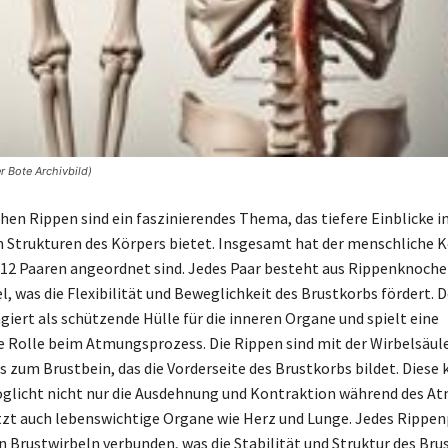
r Bote Archivbild)
hen Rippen sind ein faszinierendes Thema, das tiefere Einblicke in
Strukturen des Körpers bietet. Insgesamt hat der menschliche K
n 12 Paaren angeordnet sind. Jedes Paar besteht aus Rippenknoch
, was die Flexibilität und Beweglichkeit des Brustkorbs fördert. D
giert als schützende Hülle für die inneren Organe und spielt eine
 Rolle beim Atmungsprozess. Die Rippen sind mit der Wirbelsäul
is zum Brustbein, das die Vorderseite des Brustkorbs bildet. Diese
glicht nicht nur die Ausdehnung und Kontraktion während des A
zt auch lebenswichtige Organe wie Herz und Lunge. Jedes Rippenp
 Brustwirbeln verbunden, was die Stabilität und Struktur des Bru