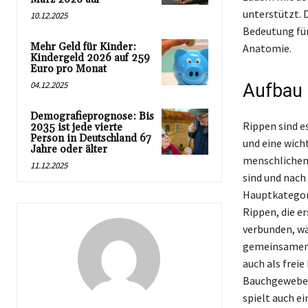
unterstützt. 
10.12.2025
Bedeutung für
Mehr Geld für Kinder:
Anatomie.
Kindergeld 2026 auf 259
Euro pro Monat
04.12.2025
Aufbau 
Demografieprognose: Bis
Rippen sind e
2035 ist jede vierte
Person in Deutschland 67
und eine wich
Jahre oder älter
menschlichen 
11.12.2025
sind und nach
Hauptkategori
Rippen, die e
verbunden, wä
gemeinsamen K
auch als frei
Bauchgewebe. 
spielt auch e