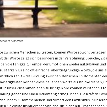
aer Bote Archivbild)
e zwischen Menschen auftreten, können Worte sowohl verletzen 
aft der Worte zeigt sich besonders in der Versöhnung: Sprüche, Zit
ben die Fähigkeit, Tempel der Emotionen wieder aufzubauen und
 stärken. Es sind oft einfache, aber tiefgründige Worte, die uns a
 wirklich zählt – die Bindung zwischen Menschen. In Momenten de
wierigkeiten können diese heilenden Worte als Brücke dienen, u
t in unser Zusammenleben zu bringen. Sie können Verständnis fö
lärung geben und einen Neuanfang ermöglichen. Die Kraft der Wort
friedlichem Zusammenleben und fördert den Pazifismus in unsere
den Sie einige inspirierende Sprüche, die nicht nur Trost spenden,