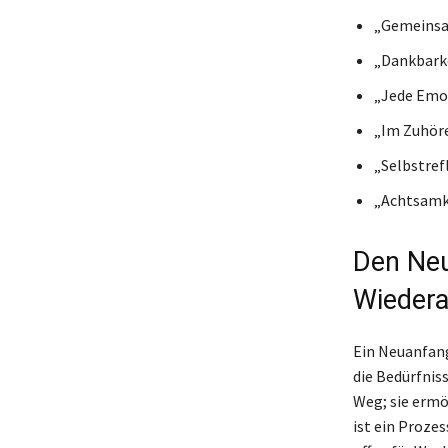
„Gemeinsam
„Dankbarke
„Jede Emoti
„Im Zuhöre
„Selbstrefl
„Achtsamke
Den Neu
Wieder
Ein Neuanfang
die Bedürfniss
Weg; sie ermö
ist ein Prozes