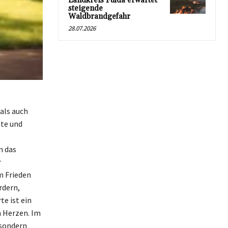
Landkreis Fulda erwartet
steigende
Waldbrandgefahr
28.07.2026
als auch
ate und
n das
r
m Frieden
rdern,
e ist ein
n Herzen. Im
 sondern