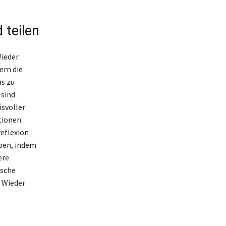
 teilen
Wieder
ern die
as zu
 sind
svoller
tionen
reflexion
eben, indem
ere
ische
 Wieder