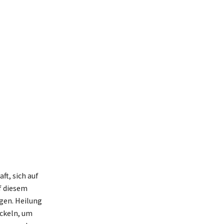
ft, sich auf
uf diesem
gen. Heilung
ickeln, um