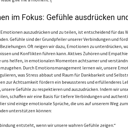
en im Fokus: Gefühle ausdrücken und
, Emotionen auszudrücken und zu teilen, ist entscheidend für das 
nden. Gefühle sind der Grundpfeiler unserer Verbindungen und förd
n Beziehungen. Oft neigen wir dazu, Emotionen zu unterdrücken, w
issen und Konflikten führen kann. Aktives Zuhören und Empathie
e uns helfen, in emotionalen Momenten achtsamer und verständni
umzugehen. Durch Emotionsmanagement lernen wir, unsere Emo
gulieren, was Stress abbaut und Raum für Dankbarkeit und Selbst
gen zur Achtsamkeit fördern ein bewussteres und erfüllenderes L
n, unsere Gefühle zu respektieren und auszudrücken. Indem wir uns
len, schaffen wir eine Basis für tiefere Verbindungen und authent
ier sind einige emotionale Sprüche, die uns auf unserem Weg zum
nden unterstützen können:
bindung entsteht, wenn wir unsere wahren Gefühle zeigen.“