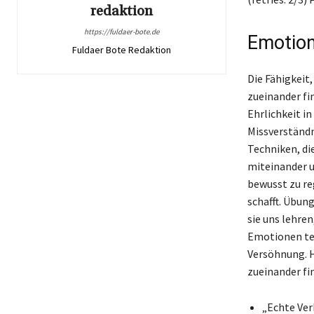
redaktion
https://fuldaer-bote.de
Emotion
Fuldaer Bote Redaktion
Die Fähigkeit
zueinander fi
Ehrlichkeit i
Missverständn
Techniken, di
miteinander 
bewusst zu re
schafft. Übun
sie uns lehre
Emotionen tei
Versöhnung. H
zueinander fi
„Echte Ver