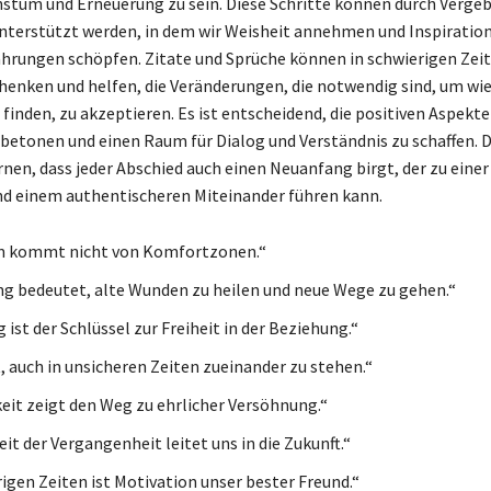
hstum und Erneuerung zu sein. Diese Schritte können durch Verge
terstützt werden, in dem wir Weisheit annehmen und Inspiration
ahrungen schöpfen. Zitate und Sprüche können in schwierigen Zei
henken und helfen, die Veränderungen, die notwendig sind, um wi
finden, zu akzeptieren. Es ist entscheidend, die positiven Aspekte
betonen und einen Raum für Dialog und Verständnis zu schaffen. 
rnen, dass jeder Abschied auch einen Neuanfang birgt, der zu einer
d einem authentischeren Miteinander führen kann.
 kommt nicht von Komfortzonen.“
g bedeutet, alte Wunden zu heilen und neue Wege zu gehen.“
ist der Schlüssel zur Freiheit in der Beziehung.“
, auch in unsicheren Zeiten zueinander zu stehen.“
it zeigt den Weg zu ehrlicher Versöhnung.“
it der Vergangenheit leitet uns in die Zukunft.“
rigen Zeiten ist Motivation unser bester Freund.“