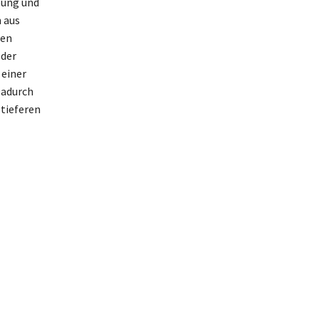
bung und
 aus
ten
eder
 einer
Dadurch
 tieferen