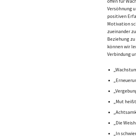
offen für Wac
Versöhnung un
positiven Erf
Motivation sc
zueinander zu 
Beziehung zu 
können wir le
Verbindung un
„Wachstum
„Erneuerun
„Vergebung 
„Mut heißt
„Achtsamke
„Die Weishe
„In schwie