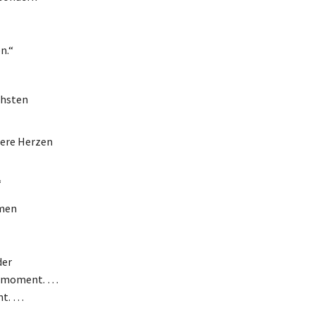
n.“
chsten
sere Herzen
“
mmen
der
e a moment. …
nt. …