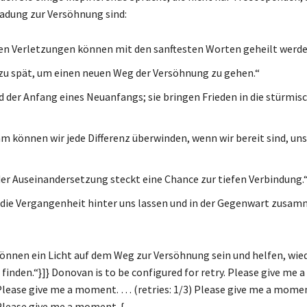
ladung zur Versöhnung sind:
ten Verletzungen können mit den sanftesten Worten geheilt werde
e zu spät, um einen neuen Weg der Versöhnung zu gehen.“
d der Anfang eines Neuanfangs; sie bringen Frieden in die stürmis
 können wir jede Differenz überwinden, wenn wir bereit sind, un
der Auseinandersetzung steckt eine Chance zur tiefen Verbindung.
 die Vergangenheit hinter uns lassen und in der Gegenwart zusa
önnen ein Licht auf dem Weg zur Versöhnung sein und helfen, wie
 finden.“}]} Donovan is to be configured for retry. Please give m
) Please give me a moment. … (retries: 1/3) Please give me a mome
 Please give me a moment. {