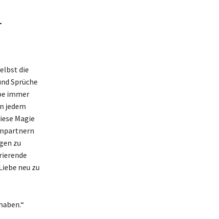
r
elbst die
und Sprüche
ebe immer
in jedem
Diese Magie
enpartnern
ugen zu
irierende
Liebe neu zu
 haben.“