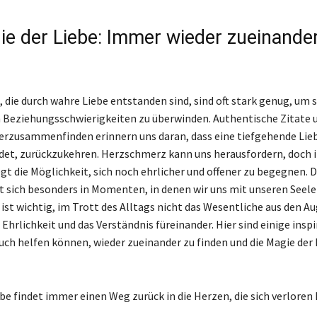
ie der Liebe: Immer wieder zueinande
 die durch wahre Liebe entstanden sind, sind oft stark genug, um s
 Beziehungsschwierigkeiten zu überwinden. Authentische Zitate 
erzusammenfinden erinnern uns daran, dass eine tiefgehende Li
det, zurückzukehren. Herzschmerz kann uns herausfordern, doch 
gt die Möglichkeit, sich noch ehrlicher und offener zu begegnen. 
gt sich besonders in Momenten, in denen wir uns mit unseren Seel
 ist wichtig, im Trott des Alltags nicht das Wesentliche aus den A
e Ehrlichkeit und das Verständnis füreinander. Hier sind einige insp
euch helfen können, wieder zueinander zu finden und die Magie der 
be findet immer einen Weg zurück in die Herzen, die sich verloren