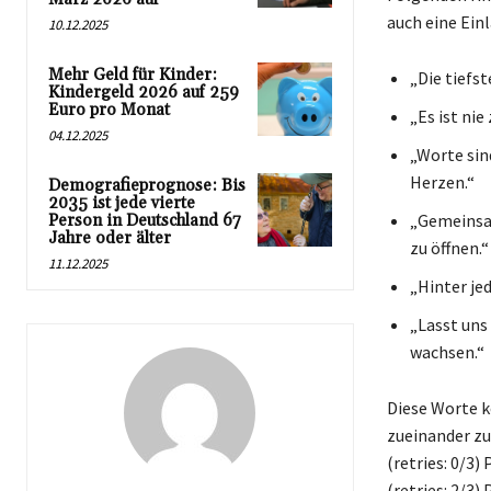
auch eine Ein
10.12.2025
Mehr Geld für Kinder:
„Die tiefs
Kindergeld 2026 auf 259
Euro pro Monat
„Es ist ni
04.12.2025
„Worte sin
Herzen.“
Demografieprognose: Bis
2035 ist jede vierte
„Gemeinsam
Person in Deutschland 67
Jahre oder älter
zu öffnen.“
11.12.2025
„Hinter je
„Lasst uns
wachsen.“
Diese Worte k
zueinander zu
(retries: 0/3
(retries: 2/3)