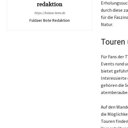
Erholungssuch
redaktion
durch diese z
https://fuldaer-bote.de
für die Faszi
Fuldaer Bote Redaktion
Natur.
Touren 
Für Fans der 
Events rund u
bietet geführ
Interessierte
gehören die S
atemberaubend
Auf den Wand
die Möglichke
Touren finden