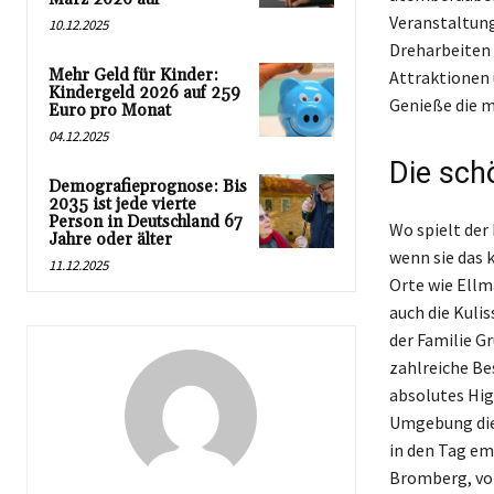
Veranstaltung
10.12.2025
Dreharbeiten 
Mehr Geld für Kinder:
Attraktionen 
Kindergeld 2026 auf 259
Genieße die m
Euro pro Monat
04.12.2025
Die sch
Demografieprognose: Bis
2035 ist jede vierte
Person in Deutschland 67
Wo spielt der 
Jahre oder älter
wenn sie das 
11.12.2025
Orte wie Ellma
auch die Kulis
der Familie G
zahlreiche Be
absolutes High
Umgebung die 
in den Tag em
Bromberg, von