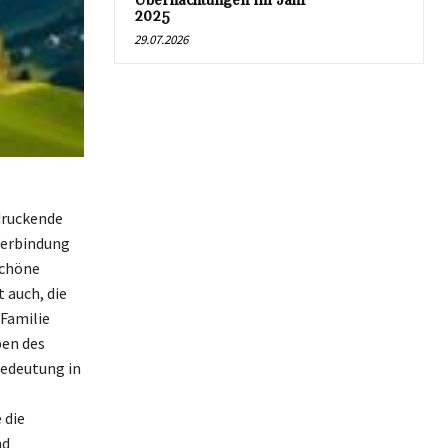
Übernachtungen im Jahr
2025
29.07.2026
druckende
Verbindung
schöne
 auch, die
Familie
ben des
Bedeutung in
 die
nd