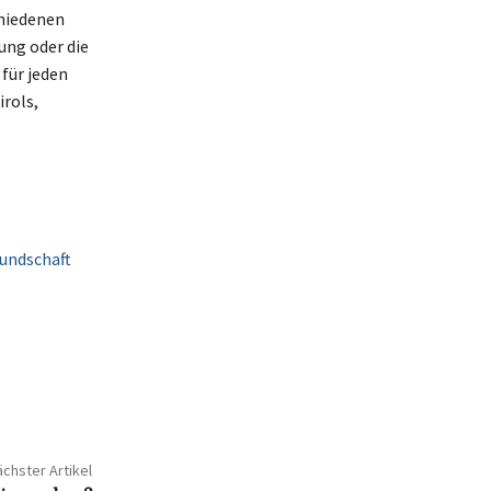
chiedenen
ung oder die
für jeden
rols,
.
eundschaft
chster Artikel