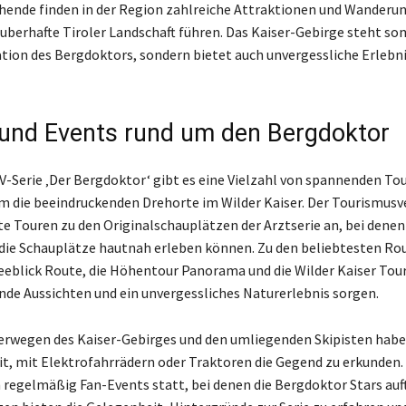
ende finden in der Region zahlreiche Attraktionen und Wanderung
auberhafte Tiroler Landschaft führen. Das Kaiser-Gebirge steht som
nation des Bergdoktors, sondern bietet auch unvergessliche Erlebni
und Events rund um den Bergdoktor
TV-Serie ‚Der Bergdoktor‘ gibt es eine Vielzahl von spannenden To
m die beeindruckenden Drehorte im Wilder Kaiser. Der Tourismus
te Touren zu den Originalschauplätzen der Arztserie an, bei denen
 die Schauplätze hautnah erleben können. Zu den beliebtesten Ro
eeblick Route, die Höhentour Panorama und die Wilder Kaiser Tour, 
e Aussichten und ein unvergessliches Naturerlebnis sorgen.
erwegen des Kaiser-Gebirges und den umliegenden Skipisten hab
it, mit Elektrofahrrädern oder Traktoren die Gegend zu erkunden
 regelmäßig Fan-Events statt, bei denen die Bergdoktor Stars auf