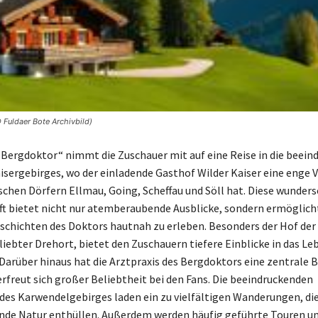
 Fuldaer Bote Archivbild)
r Bergdoktor“ nimmt die Zuschauer mit auf eine Reise in die beein
aisergebirges, wo der einladende Gasthof Wilder Kaiser eine enge 
schen Dörfern Ellmau, Going, Scheffau und Söll hat. Diese wunder
t bietet nicht nur atemberaubende Ausblicke, sondern ermöglicht
chichten des Doktors hautnah zu erleben. Besonders der Hof der 
liebter Drehort, bietet den Zuschauern tiefere Einblicke in das Le
Darüber hinaus hat die Arztpraxis des Bergdoktors eine zentrale 
erfreut sich großer Beliebtheit bei den Fans. Die beeindruckenden
des Karwendelgebirges laden ein zu vielfältigen Wanderungen, die
de Natur enthüllen. Außerdem werden häufig geführte Touren u