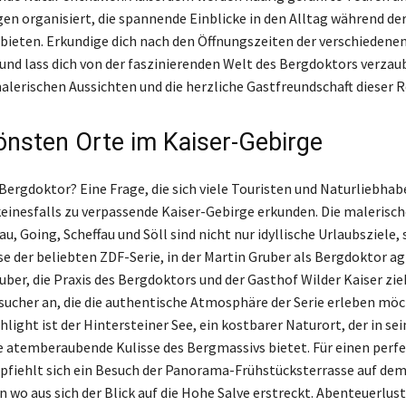
en organisiert, die spannende Einblicke in den Alltag während de
bieten. Erkundige dich nach den Öffnungszeiten der verschiedene
und lass dich von der faszinierenden Welt des Bergdoktors verzau
alerischen Aussichten und die herzliche Gastfreundschaft dieser R
önsten Orte im Kaiser-Gebirge
Bergdoktor? Eine Frage, die sich viele Touristen und Naturliebhabe
keinesfalls zu verpassende Kaiser-Gebirge erkunden. Die malerisch
u, Going, Scheffau und Söll sind nicht nur idyllische Urlaubsziele,
se der beliebten ZDF-Serie, in der Martin Gruber als Bergdoktor ag
ruber, die Praxis des Bergdoktors und der Gasthof Wilder Kaiser zi
sucher an, die die authentische Atmosphäre der Serie erleben möc
light ist der Hintersteiner See, ein kostbarer Naturort, der in sei
atemberaubende Kulisse des Bergmassivs bietet. Für einen perfe
pfiehlt sich ein Besuch der Panorama-Frühstücksterrasse auf dem
 wo aus sich der Blick auf die Hohe Salve erstreckt. Abenteuerlus