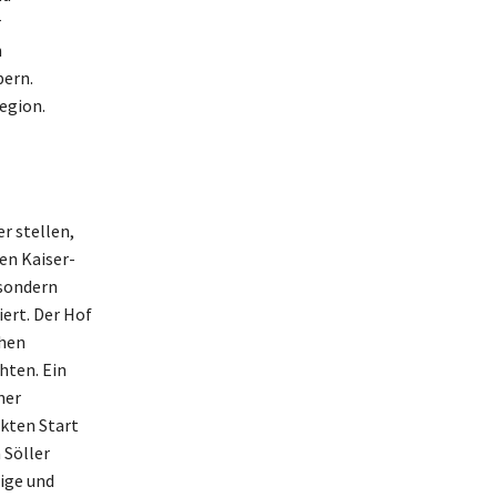
r
n
bern.
egion.
r stellen,
en Kaiser-
 sondern
iert. Der Hof
ehen
hten. Ein
ner
kten Start
 Söller
tige und