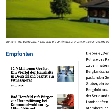
Wo spielt der Bergdoktor? Entdecke die schönsten Drehorte im Kaiser-Gebirge (©
Empfohlen
Die Serie „De
Kulisse des K
zu den maleri
12,9 Millionen Geräte:
Berglandschaf
Ein Viertel der Haushalte
in Deutschland besitzt ein
packenden Ges
Fitnessgerät
Gruber, ein be
07.01.2026
Bergdoktors. 
der Serie und 
Bad Hersfeld ruft Bürger
zur Unterstützung bei
Landschaften 
Kommunalwahl am 15.
atemberauben
März 2026 auf