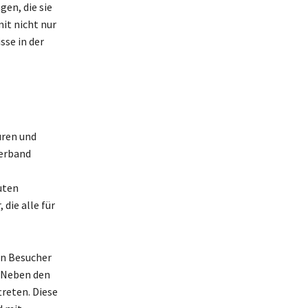
en, die sie
it nicht nur
sse in der
uren und
verband
uten
die alle für
en Besucher
. Neben den
treten. Diese