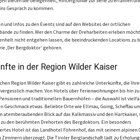
en bieten die Gelegenheit, Hintergründe zur Serie zu erfahren un
 ins Gespräch zu kommen.
n und Infos zu den Events sind auf den Websites der örtlichen
ände zu finden. Wer den Charme der Dreharbeiten erleben möchte
genheit nicht entgehen lassen, die beeindruckenden Locations zu b
erie ‚Der Bergdoktor‘ gehören.
nfte in der Region Wilder Kaiser
chen Region Wilder Kaiser gibt es zahlreiche Unterkünfte, die Ihre
vergesslich machen. Von Hotels über Ferienwohnungen bis hin zu
ensionen und traditionellen Bauernhöfen – die Auswahl ist vielfä
den Geschmack etwas. Beliebte Orte wie Ellmau, Going, Scheffau un
en atemberaubenden Blick auf das Kalkmassiv und den Hartkaiser,
 zu den berühmten Drehorten des Bergdoktors. Ein besonders
tes Hotel ist das Landhotel Föhrenhof, das mit seinem alpinen
Zimmern überzeugt. Die Tiroler Berglandschaft lädt zu Erholung