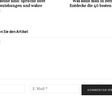
 keine sind: Sprüche über
Was kann man in Ber
 Beziehungen und wahre
Entdecke die 40 besten 
t
 Sie den Artikel
Name:*
E-
Mail:*