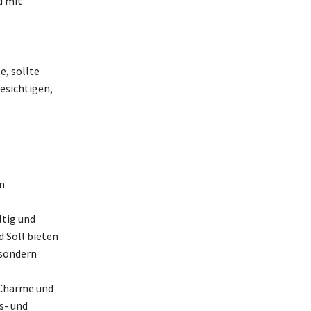
d mit
, sollte
esichtigen,
n
ltig und
d Söll bieten
 sondern
 Charme und
s- und