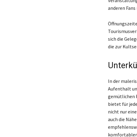
Veranstaltung
anderen Fans
Öffnungszeite
Tourismusverb
sich die Gele
die zur Kults
Unterkü
In der maleris
Aufenthalt un
gemütlichen P
bietet für je
nicht nur ein
auch die Nähe
empfehlenswer
komfortablen 