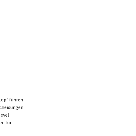
Kopf führen
tscheidungen
level
en für