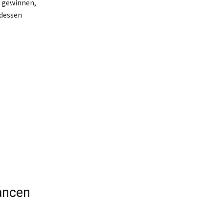
u gewinnen,
 dessen
ancen