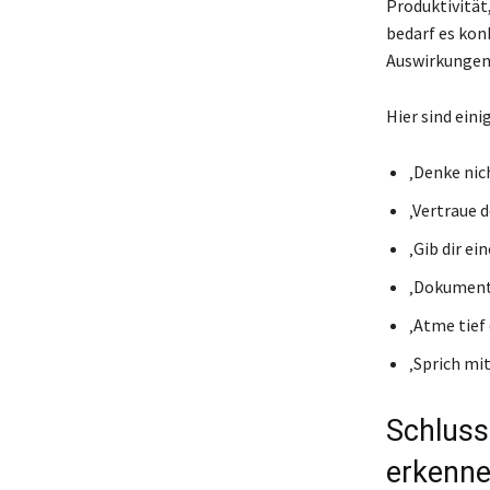
Produktivität
bedarf es kon
Auswirkungen
Hier sind ein
‚Denke nic
‚Vertraue 
‚Gib dir e
‚Dokumenti
‚Atme tief 
‚Sprich mi
Schluss
erkenn