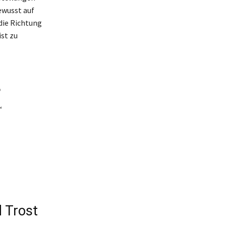
ewusst auf
die Richtung
ist zu
“
“
d Trost