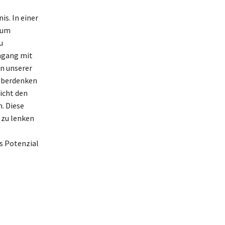
is. In einer
 um
u
mgang mit
n unserer
 Überdenken
icht den
n. Diese
 zu lenken
es Potenzial