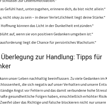
er Schlüssel zur Lebensmotivation.“
s Gefühl hast, unterzugehen, erinnere dich, du bist nicht allein.“
y, nicht okay zu sein – in dieser Verletzlichkeit liegt deine Stärke.“
 Hoffnung können das Licht in der Dunkelheit entzünden.“
 blüht auf, wenn sie von positiven Gedanken umgeben ist.“
rausforderung liegt die Chance für persönliches Wachstum.“
 Überlegung zur Handlung: Tipps für
nker
kann unser Leben nachhaltig beeinflussen. Zu viele Gedanken im 
chlossenheit, die sich negativ auf unser Verhalten und unsere En
 ständige Angst vor Fehlern und das damit verbundene hohe Stress
afte gesundheitliche Folgen haben, einschließlich erhöhter Risik
 Zweifel über das Richtige und Falsche blockieren nicht nur unsere