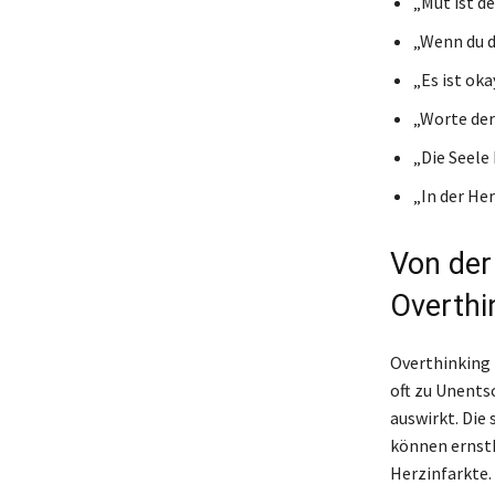
„Mut ist d
„Wenn du da
„Es ist oka
„Worte der
„Die Seele
„In der He
Von der
Overthi
Overthinking 
oft zu Unents
auswirkt. Die
können ernsth
Herzinfarkte.