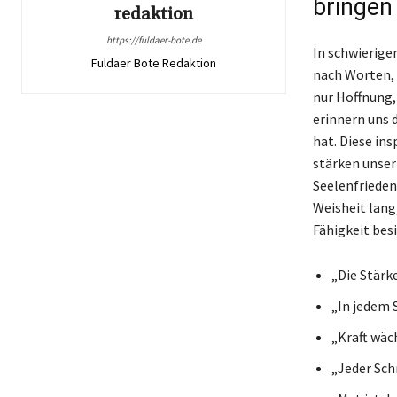
bringen
redaktion
https://fuldaer-bote.de
In schwierige
Fuldaer Bote Redaktion
nach Worten, 
nur Hoffnung,
erinnern uns 
hat. Diese in
stärken unser 
Seelenfrieden
Weisheit lang
Fähigkeit bes
„Die Stärke,
„In jedem 
„Kraft wäc
„Jeder Schr