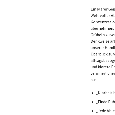
Ein klarer Ge
Welt voller A
Konzentration
übernehmen. 
Grübeln zu ve
Denkweise arb
unserer Handl
Überblick zu v
alltagsbezoge
und klarere E
verinnerliche
aus.
„Klarheit 
„Finde Ruhe
„Jede Able