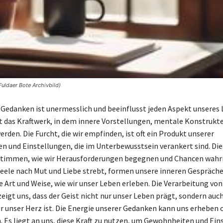
Fuldaer Bote Archivbild)
 Gedanken ist unermesslich und beeinflusst jeden Aspekt unseres 
st das Kraftwerk, in dem innere Vorstellungen, mentale Konstrukt
erden. Die Furcht, die wir empfinden, ist oft ein Produkt unserer
 und Einstellungen, die im Unterbewusstsein verankert sind. Die
timmen, wie wir Herausforderungen begegnen und Chancen wah
eele nach Mut und Liebe strebt, formen unsere inneren Gespräch
 Art und Weise, wie wir unser Leben erleben. Die Verarbeitung von
eigt uns, dass der Geist nicht nur unser Leben prägt, sondern auc
 unser Herz ist. Die Energie unserer Gedanken kann uns erheben 
. Es liegt an uns, diese Kraft zu nutzen, um Gewohnheiten und Ein