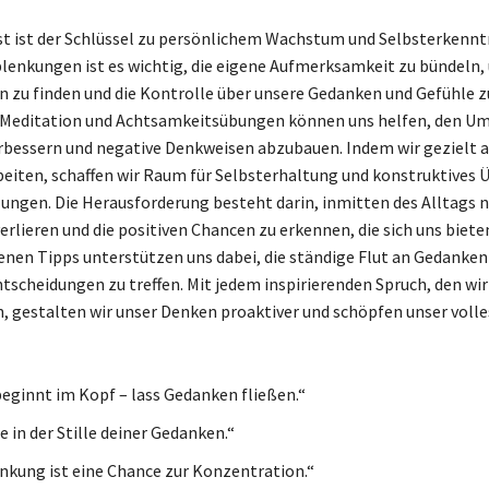
ist ist der Schlüssel zu persönlichem Wachstum und Selbsterkenntn
blenkungen ist es wichtig, die eigene Aufmerksamkeit zu bündeln,
 zu finden und die Kontrolle über unsere Gedanken und Gefühle z
Meditation und Achtsamkeitsübungen können uns helfen, den U
rbessern und negative Denkweisen abzubauen. Indem wir gezielt a
eiten, schaffen wir Raum für Selbsterhaltung und konstruktives
ungen. Die Herausforderung besteht darin, inmitten des Alltags n
erlieren und die positiven Chancen zu erkennen, die sich uns biete
nen Tipps unterstützen uns dabei, die ständige Flut an Gedanken
ntscheidungen zu treffen. Mit jedem inspirierenden Spruch, den wir
n, gestalten wir unser Denken proaktiver und schöpfen unser voll
beginnt im Kopf – lass Gedanken fließen.“
 in der Stille deiner Gedanken.“
nkung ist eine Chance zur Konzentration.“