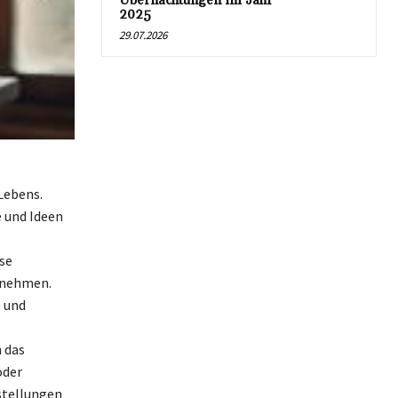
Übernachtungen im Jahr
2025
29.07.2026
Lebens.
e und Ideen
se
rnehmen.
e und
h das
oder
stellungen