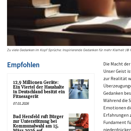
Zu viele Gedanken im Kopf Sprüche: Inspirierende Gedanken für mehr Klarheit (© 
Empfohlen
Die Macht der
Unser Geist i
zur Realität w
12,9 Millionen Geräte:
Überzeugungen
Ein Viertel der Haushalte
in Deutschland besitzt ein
Gedanken bes
Fitnessgerät
Während die S
07.01.2026
Emotionen die
Erfahrungen z
Bad Hersfeld ruft Bürger
zur Unterstützung bei
Fundament für
Kommunalwahl am 15.
niederdrücken
März 2026 auf