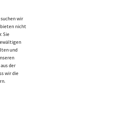
 suchen wir
bieten nicht
. Sie
bewältigen
alten und
unseren
 aus der
s wir die
rn.