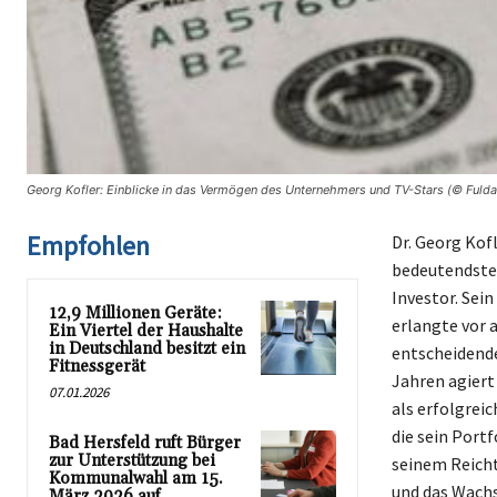
Georg Kofler: Einblicke in das Vermögen des Unternehmers und TV-Stars (© Fulda
Empfohlen
Dr. Georg Kofl
bedeutendsten
Investor. Sei
12,9 Millionen Geräte:
erlangte vor 
Ein Viertel der Haushalte
in Deutschland besitzt ein
entscheidende
Fitnessgerät
Jahren agiert
07.01.2026
als erfolgrei
die sein Port
Bad Hersfeld ruft Bürger
zur Unterstützung bei
seinem Reichtu
Kommunalwahl am 15.
und das Wachs
März 2026 auf