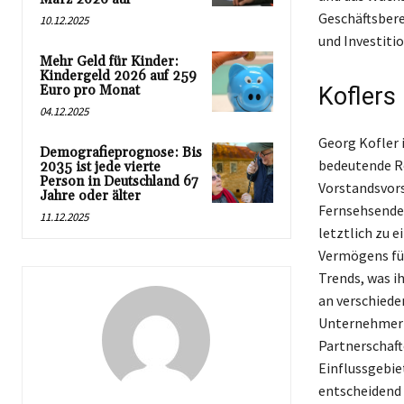
Geschäftsberei
10.12.2025
und Investiti
Mehr Geld für Kinder:
Kindergeld 2026 auf 259
Euro pro Monat
Koflers
04.12.2025
Georg Kofler i
Demografieprognose: Bis
bedeutende Ro
2035 ist jede vierte
Person in Deutschland 67
Vorstandsvor
Jahre oder älter
Fernsehsender
11.12.2025
letztlich zu 
Vermögens füh
Trends, was i
an verschiede
Unternehmer i
Partnerschaft
Einflussgebie
entscheidend 