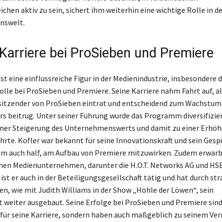
chen aktiv zu sein, sichert ihm weiterhin eine wichtige Rolle in d
onswelt.
 Karriere bei ProSieben und Premiere
st eine einflussreiche Figur in der Medienindustrie, insbesondere 
lle bei ProSieben und Premiere. Seine Karriere nahm Fahrt auf, als
sitzender von ProSieben eintrat und entscheidend zum Wachstum
s beitrug. Unter seiner Führung wurde das Programm diversifizier
einer Steigerung des Unternehmenswerts und damit zu einer Erhöh
rte. Kofler war bekannt für seine Innovationskraft und sein Gespü
hm auch half, am Aufbau von Premiere mitzuwirken. Zudem erwarb 
nen Medienunternehmen, darunter die H.O.T. Networks AG und HSE
st er auch in der Beteiligungsgesellschaft tätig und hat durch st
en, wie mit Judith Williams in der Show „Höhle der Löwen“, sein
t weiter ausgebaut. Seine Erfolge bei ProSieben und Premiere sind
für seine Karriere, sondern haben auch maßgeblich zu seinem V