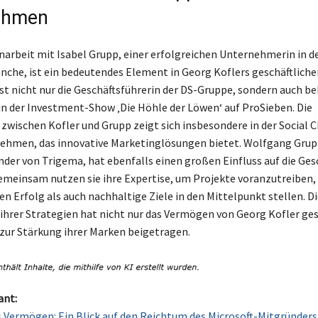
ehmen
rbeit mit Isabel Grupp, einer erfolgreichen Unternehmerin in d
nche, ist ein bedeutendes Element in Georg Koflers geschäftliche
ist nicht nur die Geschäftsführerin der DS-Gruppe, sondern auch b
e in der Investment-Show ‚Die Höhle der Löwen‘ auf ProSieben. Die
 zwischen Kofler und Grupp zeigt sich insbesondere in der Social C
hmen, das innovative Marketinglösungen bietet. Wolfgang Grupp
nder von Trigema, hat ebenfalls einen großen Einfluss auf die Ges
Gemeinsam nutzen sie ihre Expertise, um Projekte voranzutreiben,
en Erfolg als auch nachhaltige Ziele in den Mittelpunkt stellen. Di
hrer Strategien hat nicht nur das Vermögen von Georg Kofler ges
zur Stärkung ihrer Marken beigetragen.
ant:
s Vermögen: Ein Blick auf den Reichtum des Microsoft-Mitgründers