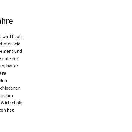
ahre
d wird heute
nehmen wie
agement und
Höhle der
en, hat er
ete
 den
schiedenen
rund um
 Wirtschaft
en hat.