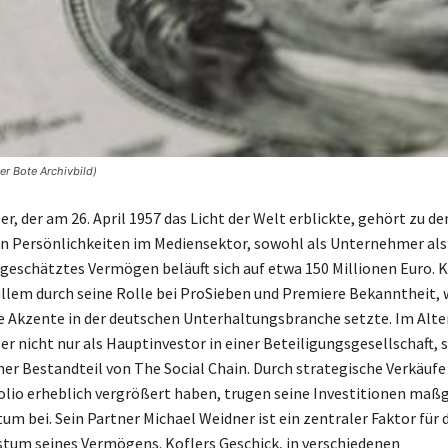
er Bote Archivbild)
er, der am 26. April 1957 das Licht der Welt erblickte, gehört zu de
 Persönlichkeiten im Mediensektor, sowohl als Unternehmer als 
n geschätztes Vermögen beläuft sich auf etwa 150 Millionen Euro. K
allem durch seine Rolle bei ProSieben und Premiere Bekanntheit, 
 Akzente in der deutschen Unterhaltungsbranche setzte. Im Alte
 er nicht nur als Hauptinvestor in einer Beteiligungsgesellschaft,
cher Bestandteil von The Social Chain. Durch strategische Verkäufe
folio erheblich vergrößert haben, trugen seine Investitionen maßg
m bei. Sein Partner Michael Weidner ist ein zentraler Faktor für d
tum seines Vermögens. Koflers Geschick, in verschiedenen