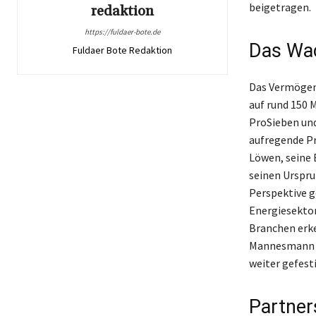
beigetragen.
redaktion
https://fuldaer-bote.de
Das Wac
Fuldaer Bote Redaktion
Das Vermögen 
auf rund 150 
ProSieben und
aufregende Pr
Löwen, seine E
seinen Urspru
Perspektive g
Energiesektor
Branchen erke
Mannesmann u
weiter gefest
Partner