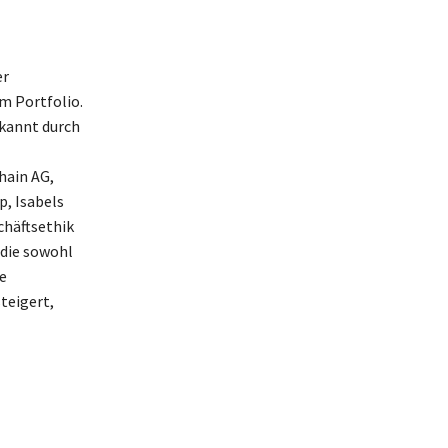
er
m Portfolio.
ekannt durch
hain AG,
, Isabels
chäftsethik
 die sowohl
e
teigert,