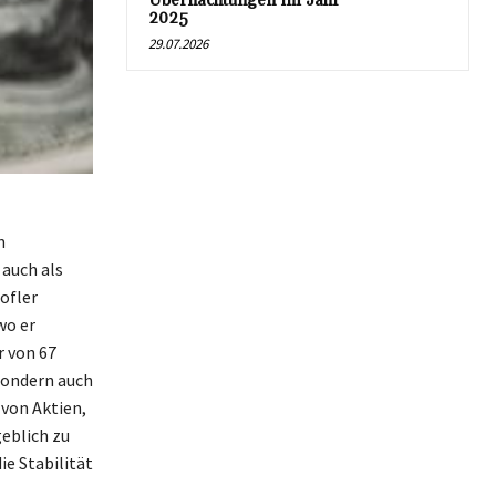
Übernachtungen im Jahr
2025
29.07.2026
n
auch als
ofler
wo er
r von 67
 sondern auch
 von Aktien,
eblich zu
ie Stabilität