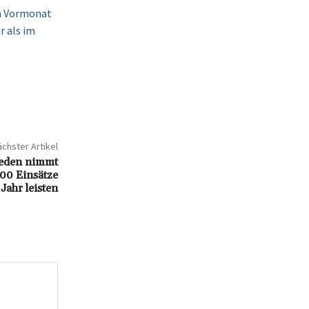
im Vormonat
r als im
chster Artikel
ieden nimmt
400 Einsätze
Jahr leisten