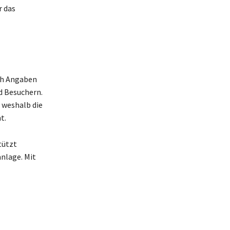
r das
ch Angaben
d Besuchern.
 weshalb die
t.
tützt
nlage. Mit