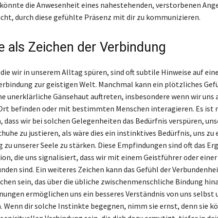
Es könnte die Anwesenheit eines nahestehenden, verstorbenen Ang
sucht, durch diese gefühlte Präsenz mit dir zu kommunizieren.
te als Zeichen der Verbindung
 die wir in unserem Alltag spüren, sind oft subtile Hinweise auf eine
rbindung zur geistigen Welt. Manchmal kann ein plötzliches Gefü
ne unerklärliche Gänsehaut auftreten, insbesondere wenn wir uns
t befinden oder mit bestimmten Menschen interagieren. Es ist 
 dass wir bei solchen Gelegenheiten das Bedürfnis verspüren, un
huhe zu justieren, als wäre dies ein instinktives Bedürfnis, uns zu
g zu unserer Seele zu stärken. Diese Empfindungen sind oft das Er
ion, die uns signalisiert, dass wir mit einem Geistführer oder eine
nden sind. Ein weiteres Zeichen kann das Gefühl der Verbundenhei
hen sein, das über die übliche zwischenmenschliche Bindung hin
ungen ermöglichen uns ein besseres Verständnis von uns selbst 
 Wenn dir solche Instinkte begegnen, nimm sie ernst, denn sie k
 spirituellen Verbindung sein, die dich dazu ermutigt, tiefer in de