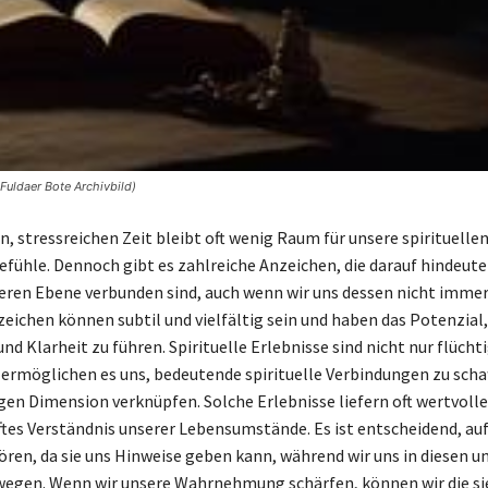
 Fuldaer Bote Archivbild)
n, stressreichen Zeit bleibt oft wenig Raum für unsere spirituelle
efühle. Dennoch gibt es zahlreiche Anzeichen, die darauf hindeuten
eren Ebene verbunden sind, auch wenn wir uns dessen nicht imme
zeichen können subtil und vielfältig sein und haben das Potenzial,
nd Klarheit zu führen. Spirituelle Erlebnisse sind nicht nur flücht
ermöglichen es uns, bedeutende spirituelle Verbindungen zu schaf
igen Dimension verknüpfen. Solche Erlebnisse liefern oft wertvoll
eftes Verständnis unserer Lebensumstände. Es ist entscheidend, au
hören, da sie uns Hinweise geben kann, während wir uns in diesen 
wegen. Wenn wir unsere Wahrnehmung schärfen, können wir die s