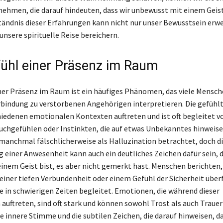
ehmen, die darauf hindeuten, dass wir unbewusst mit einem Geis
ständnis dieser Erfahrungen kann nicht nur unser Bewusstsein erwe
unsere spirituelle Reise bereichern.
ühl einer Präsenz im Raum
ner Präsenz im Raum ist ein häufiges Phänomen, das viele Mensche
erbindung zu verstorbenen Angehörigen interpretieren. Die gefühl
hiedenen emotionalen Kontexten auftreten und ist oft begleitet v
uchgefühlen oder Instinkten, die auf etwas Unbekanntes hinweise
 manchmal fälschlicherweise als Halluzination betrachtet, doch d
iner Anwesenheit kann auch ein deutliches Zeichen dafür sein, d
inem Geist bist, es aber nicht gemerkt hast. Menschen berichten, 
 einer tiefen Verbundenheit oder einem Gefühl der Sicherheit über
ie in schwierigen Zeiten begleitet. Emotionen, die während dieser
uftreten, sind oft stark und können sowohl Trost als auch Traue
e innere Stimme und die subtilen Zeichen, die darauf hinweisen, da