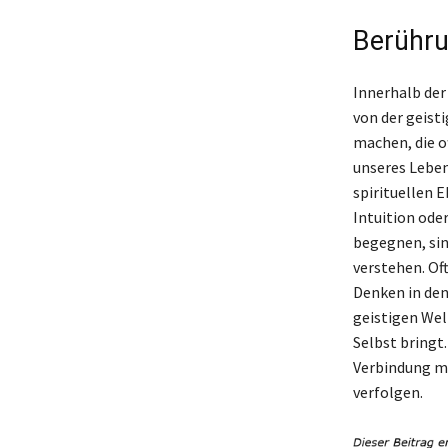
Berühru
Innerhalb der
von der geist
machen, die o
unseres Leben
spirituellen 
Intuition ode
begegnen, sin
verstehen. Of
Denken in den
geistigen Wel
Selbst bringt
Verbindung mi
verfolgen.