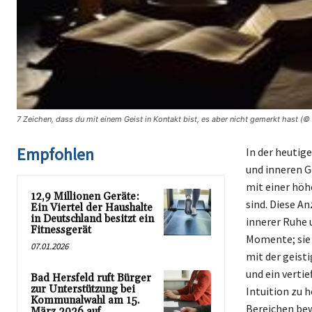
7 Zeichen, dass du mit einem Geist in Kontakt bist, es aber nicht gemerkt hast (©
Empfohlen
In der heutige
und inneren G
mit einer höh
12,9 Millionen Geräte:
sind. Diese An
Ein Viertel der Haushalte
in Deutschland besitzt ein
innerer Ruhe u
Fitnessgerät
Momente; sie 
07.01.2026
mit der geist
und ein verti
Bad Hersfeld ruft Bürger
zur Unterstützung bei
Intuition zu 
Kommunalwahl am 15.
Bereichen be
März 2026 auf