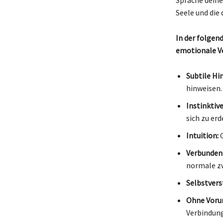
Seele und die 
In der folgend
emotionale Ve
Subtile Hi
hinweisen.
Instinktive
sich zu erd
Intuition:
G
Verbundenh
normale z
Selbstvers
Ohne Vorur
Verbindung