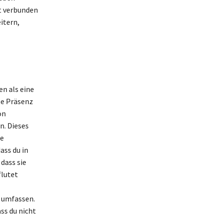
t verbunden
itern,
n als eine
te Präsenz
on
n. Dieses
ie
ass du in
dass sie
flutet
r umfassen.
ss du nicht