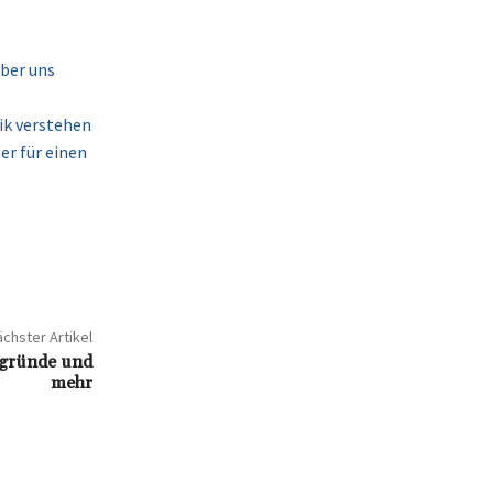
über uns
ik verstehen
r für einen
chster Artikel
rgründe und
mehr