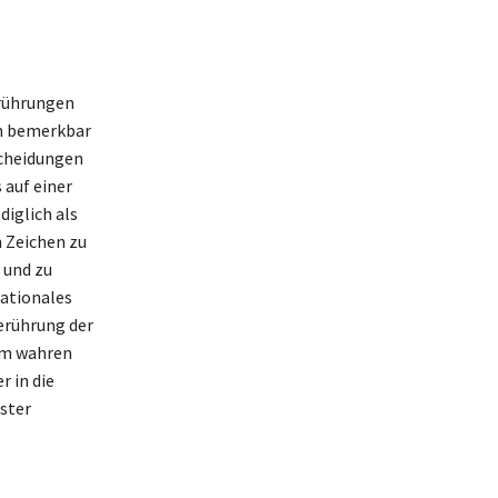
erührungen
en bemerkbar
scheidungen
 auf einer
diglich als
n Zeichen zu
 und zu
rationales
erührung der
dem wahren
 in die
ster