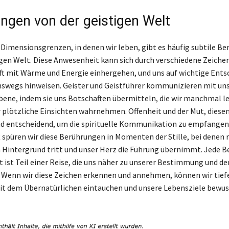
ngen von der geistigen Welt
 Dimensionsgrenzen, in denen wir leben, gibt es häufig subtile B
igen Welt. Diese Anwesenheit kann sich durch verschiedene Zeich
ft mit Wärme und Energie einhergehen, und uns auf wichtige Ent
swegs hinweisen. Geister und Geistführer kommunizieren mit uns
Ebene, indem sie uns Botschaften übermitteln, die wir manchmal le
r plötzliche Einsichten wahrnehmen. Offenheit und der Mut, diese
d entscheidend, um die spirituelle Kommunikation zu empfangen
t spüren wir diese Berührungen in Momenten der Stille, bei denen 
 Hintergrund tritt und unser Herz die Führung übernimmt. Jede B
t ist Teil einer Reise, die uns näher zu unserer Bestimmung und 
. Wenn wir diese Zeichen erkennen und annehmen, können wir tiefer
t dem Übernatürlichen eintauchen und unsere Lebensziele bewus