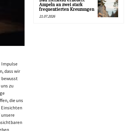
Bad Hersfeld erneuert
Ampeln an zwei stark
frequentierten Kreuzungen
21.07.2026
n Impulse
, dass wir
r bewusst
 uns zu
ige
fen, die uns
e Einsichten
f unsere
unsichtbaren
ieben