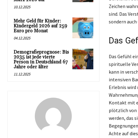
Zeichen wahrn
10.12.2025
sind. Das Ver
Mehr Geld für Kinder:
sondern auch 
Kindergeld 2026 auf 259
Euro pro Monat
04.12.2025
Das Gef
Demografieprognose: Bis
Das Gefühl ei
2035 ist jede vierte
Person in Deutschland 67
spirituelle V
Jahre oder älter
kann in versc
11.12.2025
intensiven Ba
Erlebnis wird
Wahrnehmung e
Kontakt mit e
plötzlich von
werden, das s
Begegnungen a
Achte auf dies