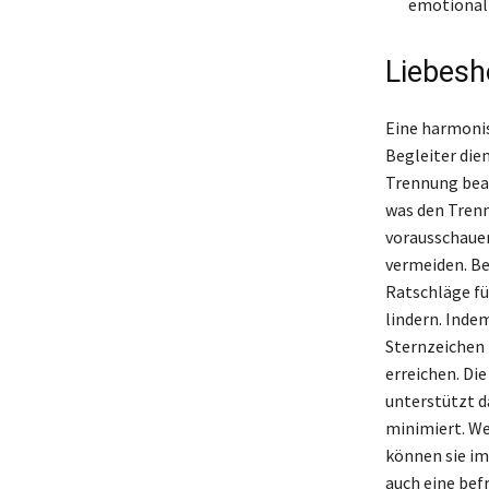
emotional 
Liebesh
Eine harmonis
Begleiter die
Trennung beac
was den Tren
vorausschauen
vermeiden. Be
Ratschläge f
lindern. Inde
Sternzeichen 
erreichen. Di
unterstützt d
minimiert. We
können sie im
auch eine bef