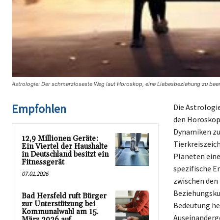
Astrologie: Der schmerzloseste Weg laut Horoskop, eine Liebesbeziehung zu been
Empfohlen
Die Astrologi
den Horoskope
Dynamiken zu 
12,9 Millionen Geräte:
Tierkreiszeic
Ein Viertel der Haushalte
in Deutschland besitzt ein
Planeten eine
Fitnessgerät
spezifische E
07.01.2026
zwischen den P
Beziehungskun
Bad Hersfeld ruft Bürger
zur Unterstützung bei
Bedeutung her
Kommunalwahl am 15.
Auseinanderge
März 2026 auf