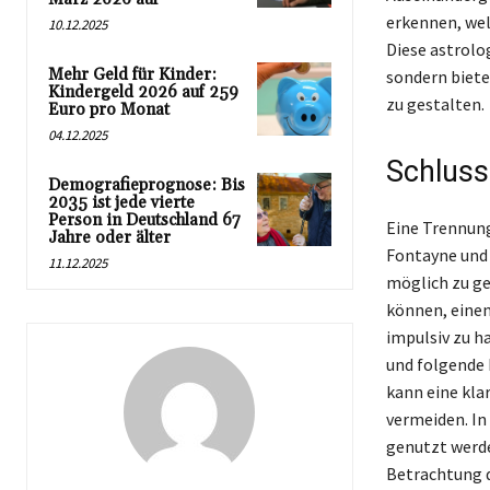
erkennen, we
10.12.2025
Diese astrolo
Mehr Geld für Kinder:
sondern biete
Kindergeld 2026 auf 259
zu gestalten.
Euro pro Monat
04.12.2025
Schluss
Demografieprognose: Bis
2035 ist jede vierte
Person in Deutschland 67
Eine Trennung
Jahre oder älter
Fontayne und 
11.12.2025
möglich zu ge
können, einen
impulsiv zu h
und folgende 
kann eine kla
vermeiden. In
genutzt werde
Betrachtung d