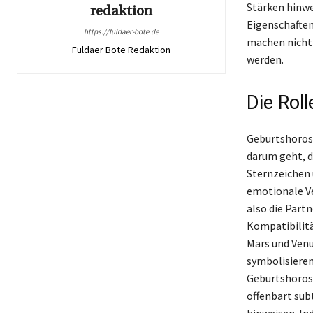
Stärken hinwe
redaktion
Eigenschaften
https://fuldaer-bote.de
machen nicht 
Fuldaer Bote Redaktion
werden.
Die Rol
Geburtshorosk
darum geht, d
Sternzeichen 
emotionale Ve
also die Part
Kompatibilitä
Mars und Ven
symbolisieren
Geburtshorosk
offenbart sub
hinweisen. In