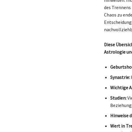
des Trennens
Chaos zu ende
Entscheidung 
nachvollziehb
Diese Übersic
Astrologie un
Geburtsho
Synastrie:
P
Wichtige A
Studien:
Vi
Beziehung
Hinweise d
Wert in T