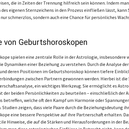
isen, die in Zeiten der Trennung hilfreich sein können. Indem man
 des eigenen Sternzeichens in den Prozess einfließen lässt, kann 
nur schmerzlos, sondern auch eine Chance für persönliches Wac
le von Geburtshoroskopen
ope spielen eine zentrale Rolle in der Astrologie, insbesondere 
ie Dynamiken einer Beziehung zu verstehen. Durch die Analyse der
und deren Positionen im Geburtshoroskop können tiefere Einblick
rbindungen zwischen Partnern gewonnen werden. Hierbei ist die 
nerschaftsanalyse, ein wichtiges Werkzeug. Sie ermöglicht es Astro
t der beiden Persönlichkeiten zu beurteilen – einschließlich der A
us betreffen, welche oft den Kampf um Harmonie oder Spannunge
. Studien zeigen, dass viele Paare durch die Beziehungsdeutung ih
ope eine bessere Perspektive auf ihre Partnerschaft erhalten. D
tile Hinweise, die auf die Stärken und Herausforderungen in der B
dem man diese astrologischen Einflüsse in Betracht zieht, kann d