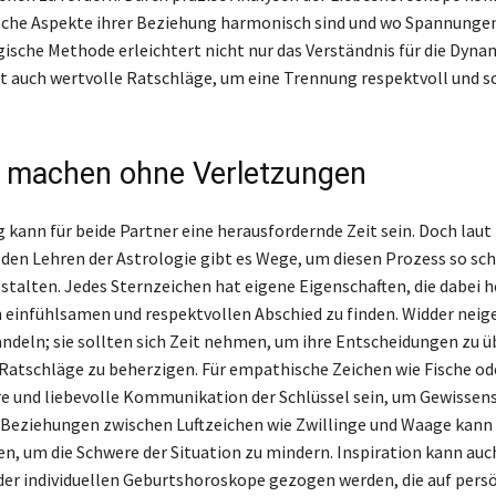
lche Aspekte ihrer Beziehung harmonisch sind und wo Spannunge
gische Methode erleichtert nicht nur das Verständnis für die Dyna
t auch wertvolle Ratschläge, um eine Trennung respektvoll und s
 machen ohne Verletzungen
 kann für beide Partner eine herausfordernde Zeit sein. Doch lau
den Lehren der Astrologie gibt es Wege, um diesen Prozess so sc
stalten. Jedes Sternzeichen hat eigene Eigenschaften, die dabei h
 einfühlsamen und respektvollen Abschied zu finden. Widder neig
andeln; sie sollten sich Zeit nehmen, um ihre Entscheidungen zu 
Ratschläge zu beherzigen. Für empathische Zeichen wie Fische od
re und liebevolle Kommunikation der Schlüssel sein, um Gewissens
 Beziehungen zwischen Luftzeichen wie Zwillinge und Waage kan
n, um die Schwere der Situation zu mindern. Inspiration kann auch
er individuellen Geburtshoroskope gezogen werden, die auf pers