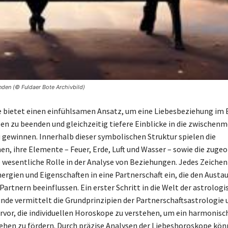
den (© Fuldaer Bote Archivbild)
e bietet einen einfühlsamen Ansatz, um eine Liebesbeziehung im 
n zu beenden und gleichzeitig tiefere Einblicke in die zwischen
gewinnen. Innerhalb dieser symbolischen Struktur spielen die
hen, ihre Elemente – Feuer, Erde, Luft und Wasser – sowie die zuge
 wesentliche Rolle in der Analyse von Beziehungen. Jedes Zeichen
nergien und Eigenschaften in eine Partnerschaft ein, die den Austa
artnern beeinflussen. Ein erster Schritt in die Welt der astrolog
de vermittelt die Grundprinzipien der Partnerschaftsastrologie 
vor, die individuellen Horoskope zu verstehen, um ein harmonisc
hen zu fördern. Durch präzise Analysen der Liebeshoroskope kön