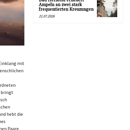
Bad Hersfeld erneuert
Ampeln an zwei stark
frequentierten Kreuzungen
21.07.2026
Einklang mit
menschlichen
ordneten
 bringt
usch
ischen
und hebt die
hes
nen Paare