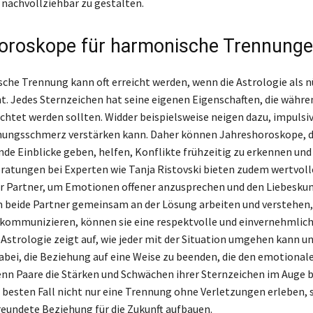
nachvollziehbar zu gestalten.
oroskope für harmonische Trennung
che Trennung kann oft erreicht werden, wenn die Astrologie als n
nt. Jedes Sternzeichen hat seine eigenen Eigenschaften, die währe
htet werden sollten. Widder beispielsweise neigen dazu, impulsiv
nungsschmerz verstärken kann. Daher können Jahreshoroskope, d
de Einblicke geben, helfen, Konflikte frühzeitig zu erkennen und
ratungen bei Experten wie Tanja Ristovski bieten zudem wertvoll
ür Partner, um Emotionen offener anzusprechen und den Liebesk
m beide Partner gemeinsam an der Lösung arbeiten und verstehen, 
kommunizieren, können sie eine respektvolle und einvernehmlic
e Astrologie zeigt auf, wie jeder mit der Situation umgehen kann u
abei, die Beziehung auf eine Weise zu beenden, die den emotiona
nn Paare die Stärken und Schwächen ihrer Sternzeichen im Auge 
 besten Fall nicht nur eine Trennung ohne Verletzungen erleben,
reundete Beziehung für die Zukunft aufbauen.