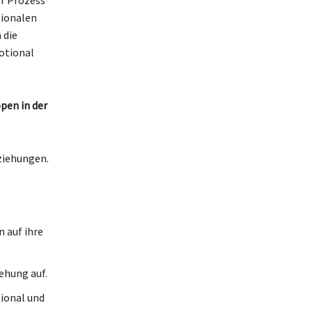
ionalen
 die
otional
pen in der
ziehungen.
 auf ihre
ehung auf.
ional und