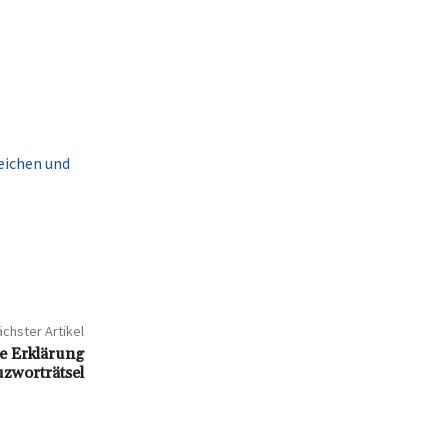
eichen und
chster Artikel
e Erklärung
zworträtsel