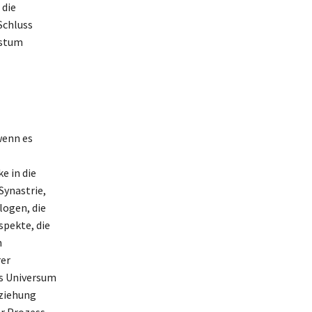
 die
Schluss
hstum
wenn es
e in die
Synastrie,
logen, die
spekte, die
n
rer
as Universum
eziehung
er Prozess