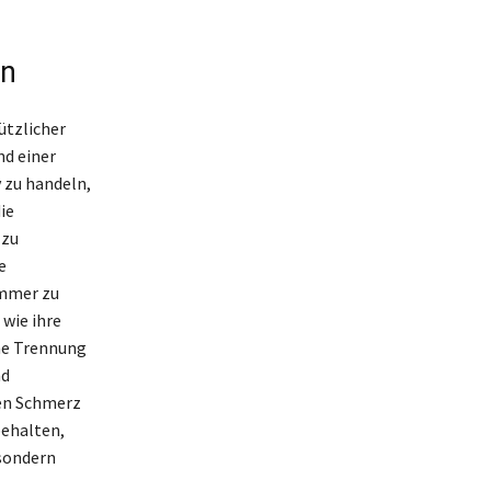
en
ützlicher
nd einer
 zu handeln,
ie
 zu
e
ummer zu
wie ihre
he Trennung
nd
len Schmerz
behalten,
 sondern