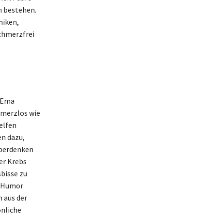
n bestehen.
miken,
chmerzfrei
t Ema
hmerzlos wie
elfen
en dazu,
überdenken
er Krebs
bisse zu
n Humor
 aus der
önliche