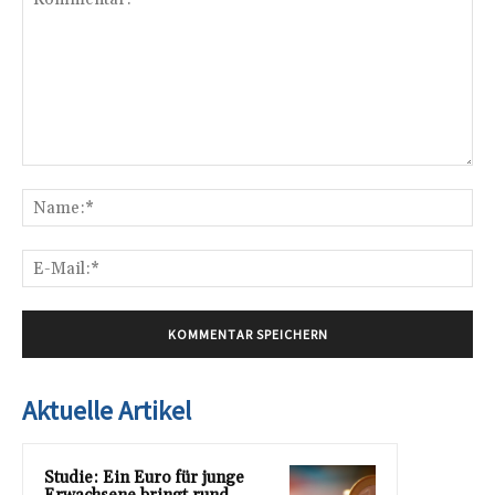
Kommentar:
Na
E-
Mai
Aktuelle Artikel
Studie: Ein Euro für junge