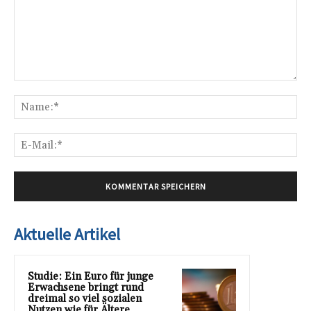
Kommentar:
Na
E-
Mai
Aktuelle Artikel
Studie: Ein Euro für junge
Erwachsene bringt rund
dreimal so viel sozialen
Nutzen wie für Ältere