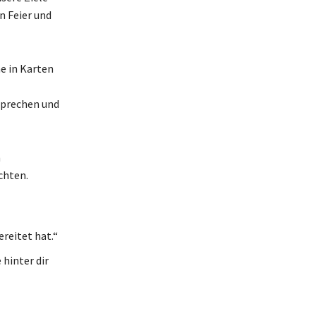
n Feier und
e in Karten
sprechen und
n
chten.
reitet hat.“
 hinter dir