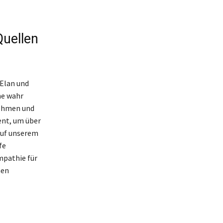
Quellen
 Elan und
me wahr
nehmen und
ent, um über
auf unserem
fe
mpathie für
nen