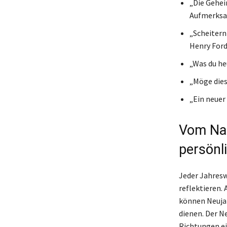
„Die Gehei
Aufmerksa
„Scheitern 
Henry For
„Was du he
„Möge dies
„Ein neuer
Vom Nac
persönl
Jeder Jahresw
reflektieren.
können Neujah
dienen. Der N
Richtungen ei