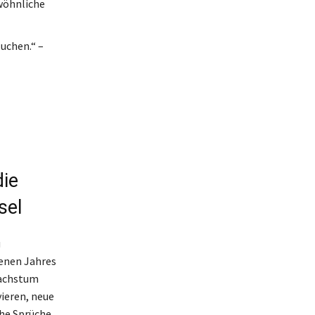
ewöhnliche
suchen.“ –
ie
sel
u
genen Jahres
Wachstum
vieren, neue
che Sprüche