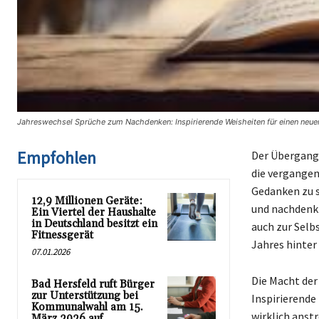
Jahreswechsel Sprüche zum Nachdenken: Inspirierende Weisheiten für einen neuen
Empfohlen
Der Übergang 
die vergangen
Gedanken zu so
12,9 Millionen Geräte:
und nachdenkl
Ein Viertel der Haushalte
in Deutschland besitzt ein
auch zur Selb
Fitnessgerät
Jahres hinter
07.01.2026
Die Macht der
Bad Hersfeld ruft Bürger
zur Unterstützung bei
Inspirierende 
Kommunalwahl am 15.
wirklich anst
März 2026 auf