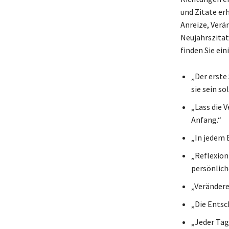
und Zitate er
Anreize, Verä
Neujahrszitat
finden Sie ei
„Der erste 
sie sein so
„Lass die V
Anfang.“
„In jedem 
„Reflexion 
persönlic
„Verändere
„Die Entsc
„Jeder Tag