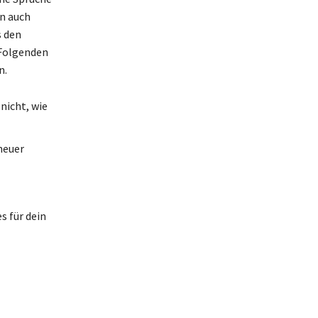
rn auch
s den
 Folgenden
n.
 nicht, wie
 neuer
s für dein