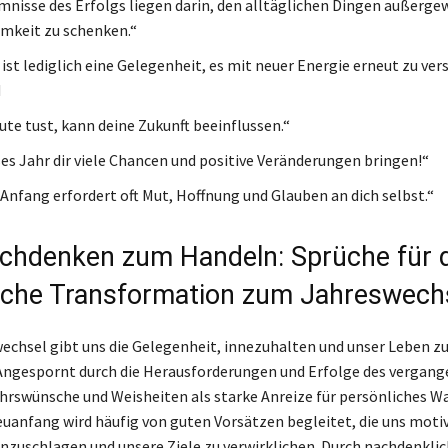
mnisse des Erfolgs liegen darin, den alltäglichen Dingen außerg
mkeit zu schenken.“
ist lediglich eine Gelegenheit, es mit neuer Energie erneut zu ver
d
ute tust, kann deine Zukunft beeinflussen.“
es Jahr dir viele Chancen und positive Veränderungen bringen!“
 Anfang erfordert oft Mut, Hoffnung und Glauben an dich selbst.“
hdenken zum Handeln: Sprüche für d
iche Transformation zum Jahreswech
echsel gibt uns die Gelegenheit, innezuhalten und unser Leben z
 Angespornt durch die Herausforderungen und Erfolge des vergan
rswünsche und Weisheiten als starke Anreize für persönliches 
euanfang wird häufig von guten Vorsätzen begleitet, die uns moti
nzuschlagen und unsere Ziele zu verwirklichen. Durch nachdenkli