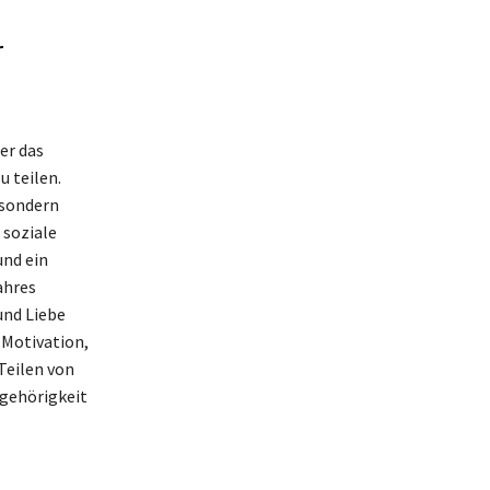
r
er das
 teilen.
 sondern
 soziale
und ein
ahres
und Liebe
 Motivation,
Teilen von
ugehörigkeit