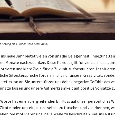
 Anfang (© Fuldaer Bote Archivbild)
ins neue Jahr bietet vielen von uns die Gelegenheit, innezuhalten
en Monate nachzudenken. Diese Periode gilt für viele als ideal, um
rtieren und klare Ziele für die Zukunft zu formulieren. Inspiriere
iche Silvestersprüche fördern nicht nur unsere Kreativität, sonde
streflexion an. Sie unterstützen uns dabei, negative Gefühle des 
 uns zu lassen und unsere Aufmerksamkeit auf positive Vorsätze zu
 Worte hat einen tiefgreifenden Einfluss auf unser persönliches 
Zitate laden uns ein, in uns selbst zu forschen und zu erkennen, w
reben. Sie motivieren uns, neue Wege zu beschreiten und uns auf un