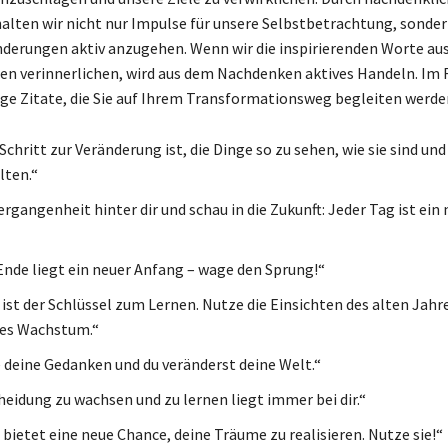
halten wir nicht nur Impulse für unsere Selbstbetrachtung, sonde
nderungen aktiv anzugehen. Wenn wir die inspirierenden Worte au
en verinnerlichen, wird aus dem Nachdenken aktives Handeln. Im
nige Zitate, die Sie auf Ihrem Transformationsweg begleiten werde
Schritt zur Veränderung ist, die Dinge so zu sehen, wie sie sind und
llten.“
ergangenheit hinter dir und schau in die Zukunft: Jeder Tag ist ein
Ende liegt ein neuer Anfang – wage den Sprung!“
ist der Schlüssel zum Lernen. Nutze die Einsichten des alten Jahre
hes Wachstum.“
 deine Gedanken und du veränderst deine Welt.“
heidung zu wachsen und zu lernen liegt immer bei dir.“
 bietet eine neue Chance, deine Träume zu realisieren. Nutze sie!“