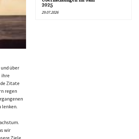
Übernachtungen im Jahr
2025
29.07.2026
 und über
 ihre
nde Zitate
rn regen
vergangenen
 lenken.
Wachstum.
as wir
sere Ziele