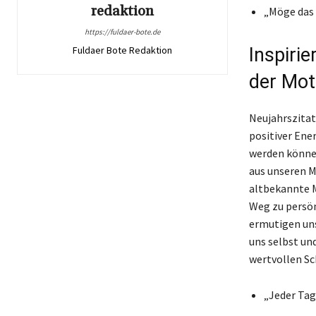
redaktion
„Möge das 
https://fuldaer-bote.de
Fuldaer Bote Redaktion
Inspiri
der Mot
Neujahrszitat
positiver Ener
werden können
aus unseren M
altbekannte M
Weg zu persön
ermutigen uns
uns selbst und
wertvollen Sc
„Jeder Tag 